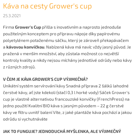
Káva na cesty Grower's cup
25.3.2021
Firma
Grower's Cup
přišla s inovativním a naprosto jednoduše
použitelným konceptem pro přípravu nápoje díky papírovému
polyetylénem potaženému sáčku, který je zároveň překapávačem
a
kávovou konvičkou
. Nabízená káva má navíc vždy jasný původ. Je
pražená v menším množství, aby zůstala možnost co největší
kontroly kvality a nikdy nejsou míchány jednotlivé odrůdy nebo kávy
z různých zdrojů.
V ČEM JE KÁVA GROWER'S CUP VÝJIMEČNÁ?
Unikátní systém servírování kávy Snadná příprava 2 šálků lahodné
čerstvé kávy, ať jste kdekoli (stačí 0,3 l horké vody) Sáček Grower's
cup je vlastně alternativou francouzské konvičky (FrenchPress) na
jedno použití Kvalitní BIO káva s jasným původem – 22 g čerstvé
kávy ve filtru uvnitř balení Víte, z jaké plantáže káva pochází a jakou
odrůdu si vychutnáváte
JAK TO FUNGUJE? JEDNODUCHÁ MYŠLENKA, ALE VÝJIMEČNÝ