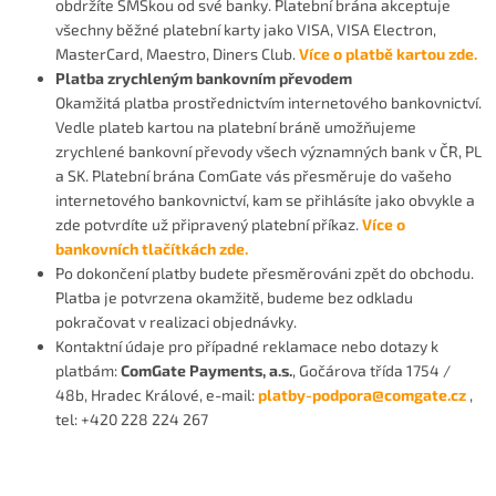
obdržíte SMSkou od své banky. Platební brána akceptuje
všechny běžné platební karty jako VISA, VISA Electron,
MasterCard, Maestro, Diners Club.
Více o platbě kartou zde.
Platba zrychleným bankovním převodem
Okamžitá platba prostřednictvím internetového bankovnictví.
Vedle plateb kartou na platební bráně umožňujeme
zrychlené bankovní převody všech významných bank v ČR, PL
a SK. Platební brána ComGate vás přesměruje do vašeho
internetového bankovnictví, kam se přihlásíte jako obvykle a
zde potvrdíte už připravený platební příkaz.
Více o
bankovních tlačítkách zde.
Po dokončení platby budete přesměrováni zpět do obchodu.
Platba je potvrzena okamžitě, budeme bez odkladu
pokračovat v realizaci objednávky.
Kontaktní údaje pro případné reklamace nebo dotazy k
platbám:
ComGate Payments, a.s.
, Gočárova třída 1754 /
48b, Hradec Králové, e-mail:
platby-podpora@comgate.cz
,
tel: +420 228 224 267