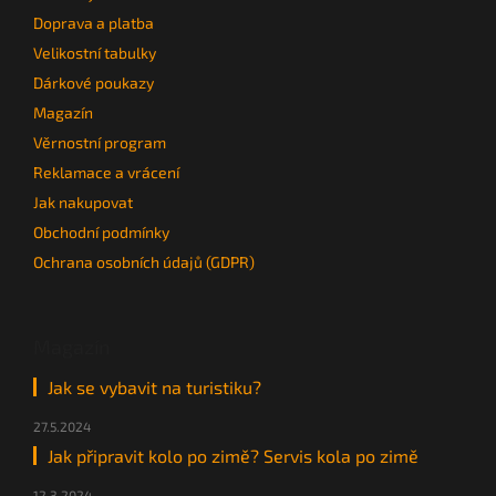
í
p
r
Doprava a platba
v
Velikostní tabulky
k
Dárkové poukazy
y
v
Magazín
ý
Věrnostní program
p
i
Reklamace a vrácení
s
Jak nakupovat
u
Obchodní podmínky
Ochrana osobních údajů (GDPR)
Magazín
Jak se vybavit na turistiku?
27.5.2024
Jak připravit kolo po zimě? Servis kola po zimě
12.3.2024