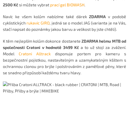
2500 Kč
si můžete vybrat
prací gel BIOWASH
.
Navíc ke všem kolům nabízíme také dárek
ZDARMA
v podobě
cyklistických
rukavic GIRO
, jedná se o model JAG (varianta je na Vás,
stačí napsat do poznámky jakou barvu a velikost by jste chtěli).
K těm nejlepším kolům dokonce dostanete
ZDARMA helmu MTB od
společnosti Cratoni v hodnotě 3499 Kč
a to už stojí za zvážení.
Model
Cratoni Alltrack
disponuje p
ortem pro kameru s
bezpečnostní pojistkou, nastavitelným a uzamykatelným kšiltem s
ochrannou clonou pro brýle i polstrováním z paměťové pěny, které
se snadno přizpůsobí každému tvaru hlavy.