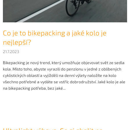
ů
Co je to bikepacking a jaké kolo je
nejlepší?
21.7.2023
Bikepacking je nový trend, který umožňuje objevovat svět ze sedla
kola. Místo toho, abyste vyrazili do penzionu v jedné z oblíbených
cyklistických oblastí a vyjížděli na denní výlety naložíte na kolo
všechno potřebné a vydáte se vstříc dobrodružství. Jaké kolo je ale
na bikepacking potřeba, bez jaké...