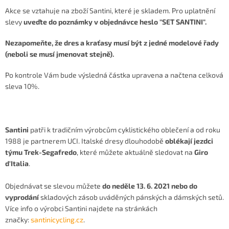
Akce se vztahuje na zboží Santini, které je skladem. Pro uplatnění
slevy
uveďte do poznámky v objednávce heslo "SET SANTINI".
Nezapomeňte, že dres a kraťasy musí být z jedné modelové řady
(neboli se musí jmenovat stejně).
Po kontrole Vám bude výsledná částka upravena a načtena celková
sleva 10%.
Santini
patři k tradičním výrobcům cyklistického oblečení a od roku
1988 je partnerem UCI. Italské dresy dlouhodobě
oblékají jezdci
týmu Trek-Segafredo
, které můžete aktuálně sledovat na
Giro
d'Italia
.
Objednávat se slevou můžete
do neděle 13. 6. 2021 nebo do
vyprodání
skladových zásob uváděných pánských a dámských setů.
Více info o výrobci Santini najdete na stránkách
značky:
santinicycling.cz
.