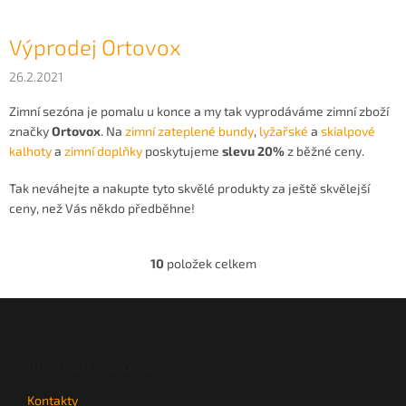
Výprodej Ortovox
26.2.2021
Zimní sezóna je pomalu u konce a my tak vyprodáváme zimní zboží
značky
Ortovox
. Na
zimní zateplené bundy
,
lyžařské
a
skialpové
kalhoty
a
zimní doplňky
poskytujeme
slevu 20%
z běžné ceny.
Tak neváhejte a nakupte tyto skvělé produkty za ještě skvělejší
ceny, než Vás někdo předběhne!
10
položek celkem
O
v
l
Z
á
á
d
p
a
a
Informace pro vás
c
t
í
Kontakty