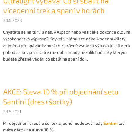
Ultralight výbava: Co si sbalit na
vícedenní trek a spaní v horách
30.6.2023
Chystáte se na túru u nás, v Alpách nebo vás čeká dokonce dlouhá
vysokohorská výprava? Kdykoliv plánujete několikadenní výlety,
zejména přespávání v horách, správně zvolená výbava je klíčem k
pohodlí a bezpečí. Dali jsme dohromady několik tipů, díky kterým
budete přesně vědět, co sbalit na spaní do ...
AKCE: Sleva 10 % při objednání setu
Santini (dres+šortky)
28.5.2021
Při objednání dresů a šortek z jedné modelové řady
Santini
teď
máte nárok na
slevu 10 %
.