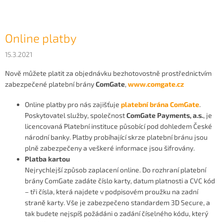
Online platby
15.3.2021
Nově můžete platit za objednávku bezhotovostně prostřednictvím
zabezpečené platební brány
ComGate
,
www.comgate.cz
Online platby pro nás zajišťuje
platební brána ComGate
.
Poskytovatel služby, společnost
ComGate Payments, a.s.
, je
licencovaná Platební instituce působící pod dohledem České
národní banky. Platby probíhající skrze platební bránu jsou
plně zabezpečeny a veškeré informace jsou šifrovány.
Platba kartou
Nejrychlejší způsob zaplacení online. Do rozhraní platební
brány ComGate zadáte číslo karty, datum platnosti a CVC kód
– tři čísla, která najdete v podpisovém proužku na zadní
straně karty. Vše je zabezpečeno standardem 3D Secure, a
tak budete nejspíš požádáni o zadání číselného kódu, který