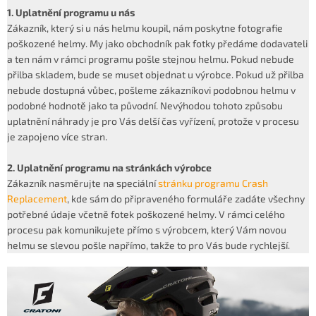
1. Uplatnění programu u nás
Zákazník, který si u nás helmu koupil, nám poskytne fotografie
poškozené helmy. My jako obchodník pak fotky předáme dodavateli
a ten nám v rámci programu pošle stejnou helmu. Pokud nebude
přilba skladem, bude se muset objednat u výrobce. Pokud už přilba
nebude dostupná vůbec, pošleme zákazníkovi podobnou helmu v
podobné hodnotě jako ta původní. Nevýhodou tohoto způsobu
uplatnění náhrady je pro Vás delší čas vyřízení, protože v procesu
je zapojeno více stran.
2. Uplatnění programu na stránkách výrobce
Zákazník nasměrujte na speciální
stránku programu Crash
Replacement
, kde sám do připraveného formuláře zadáte všechny
potřebné údaje včetně fotek poškozené helmy. V rámci celého
procesu pak komunikujete přímo s výrobcem, který Vám novou
helmu se slevou pošle napřímo, takže to pro Vás bude rychlejší.