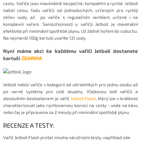
cestu. Vařiče jsou maximálně bezpečné, kompaktní a rychlé. Jetboil
nabízí celou řadu vařičů od jednoduchých, určených pro rychlý
ohřev vody, až po vařiče s regulačním ventilem určené i na
komplexní vaření. Samozřejmostí u vařičů Jetboil je maximální
efektivita při minimální spotřebě plynu. Už žádné hoření do vzduchu.
Na nejmenší 100g kartuši uvaříte 12l vody.
Nyní máme akci ke každému vařiči Jetboil dostanete
kartuši
ZDARMA
Jetboil nabízí vařiče v kategorii od ultralehkých pro jednu osobu až
po varné systémy pro celé skupiny. Vlajkovou lodí vařičů a
absolutním bestsellerem je vařič
Jetboil Flash
, který lze v krátkosti
charakterizovat jako rychlovarnou konvici na cesty - voda na kávu
nebo čaj je připravena za 2 minuty při minimální spotřebě plynu.
RECENZE A TESTY:
Vařič Jetboil Flash prošel mnoha náročnými testy, například zde: