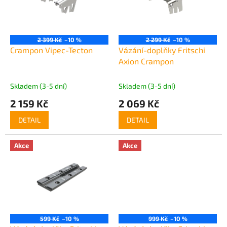
t
s
ů
p
r
o
2 399 Kč
–10 %
2 299 Kč
–10 %
d
Crampon Vipec-Tecton
Vázání-doplňky Fritschi
u
Axion Crampon
k
t
Skladem (3-5 dní)
Skladem (3-5 dní)
ů
2 159 Kč
2 069 Kč
DETAIL
DETAIL
Akce
Akce
599 Kč
–10 %
999 Kč
–10 %