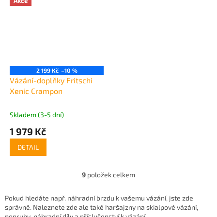
Akce
2 199 Kč
–10 %
Vázání-doplňky Fritschi
Xenic Crampon
Skladem (3-5 dní)
1 979 Kč
DETAIL
9
položek celkem
O
v
l
Pokud hledáte např. náhradní brzdu k vašemu vázání, jste zde
á
správně. Naleznete zde ale také haršajzny na skialpové vázání,
d
popruhy, náhradní díly a příslušenství k vázání.