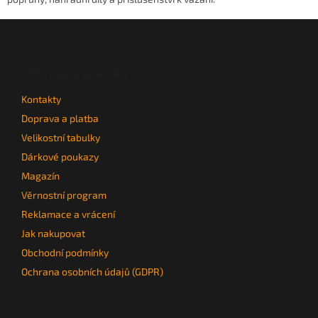
a
c
Z
í
á
p
p
r
a
Informace pro vás
v
t
k
Kontakty
í
y
v
Doprava a platba
ý
Velikostní tabulky
p
Dárkové poukazy
i
s
Magazín
u
Věrnostní program
Reklamace a vrácení
Jak nakupovat
Obchodní podmínky
Ochrana osobních údajů (GDPR)