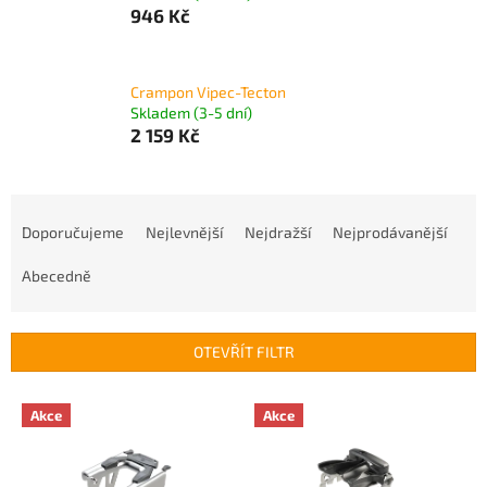
946 Kč
Crampon Vipec-Tecton
Skladem (3-5 dní)
2 159 Kč
Ř
a
Doporučujeme
Nejlevnější
Nejdražší
Nejprodávanější
z
e
Abecedně
n
í
p
OTEVŘÍT FILTR
r
o
V
Akce
Akce
d
ý
u
p
k
i