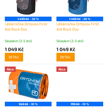
t
s
ů
p
r
o
1 499 Kč
–30 %
1 499 Kč
–30 %
d
Lékárnička Ortovox First
Lékárnička Ortovox First
u
Aid Rock Doc
Aid Rock Doc
k
t
Skladem (3-5 dní)
Skladem (3-5 dní)
ů
1 049 Kč
1 049 Kč
DETAIL
DETAIL
Akce
Akce
949 Kč
–10 %
799 Kč
–10 %