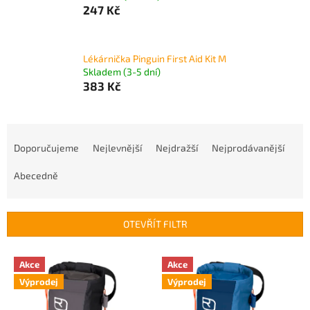
247 Kč
Lékárnička Pinguin First Aid Kit M
Skladem (3-5 dní)
383 Kč
Ř
a
Doporučujeme
Nejlevnější
Nejdražší
Nejprodávanější
z
e
Abecedně
n
í
p
OTEVŘÍT FILTR
r
o
V
Akce
Akce
d
ý
u
Výprodej
Výprodej
p
k
i