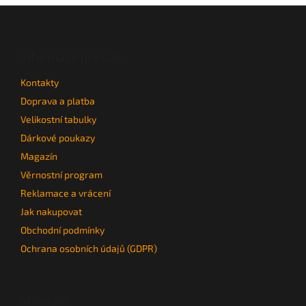
a
Z
c
á
í
p
p
a
Informace pro vás
r
t
v
Kontakty
í
k
y
Doprava a platba
v
Velikostní tabulky
ý
Dárkové poukazy
p
i
Magazín
s
Věrnostní program
u
Reklamace a vrácení
Jak nakupovat
Obchodní podmínky
Ochrana osobních údajů (GDPR)
Magazín