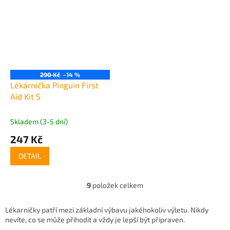
290 Kč
–14 %
Lékárnička Pinguin First
Aid Kit S
Skladem (3-5 dní)
247 Kč
DETAIL
9
položek celkem
O
v
l
Lékarničky patří mezi základní výbavu jakéhokoliv výletu. Nikdy
á
nevíte, co se může přihodit a vždy je lepší být připraven.
d