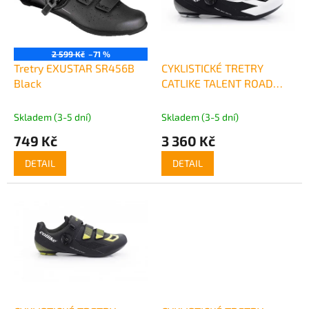
t
s
ů
p
r
o
2 599 Kč
–71 %
d
Tretry EXUSTAR SR456B
CYKLISTICKÉ TRETRY
u
Black
CATLIKE TALENT ROAD
k
BOA - černé
t
Skladem (3-5 dní)
Skladem (3-5 dní)
ů
749 Kč
3 360 Kč
DETAIL
DETAIL