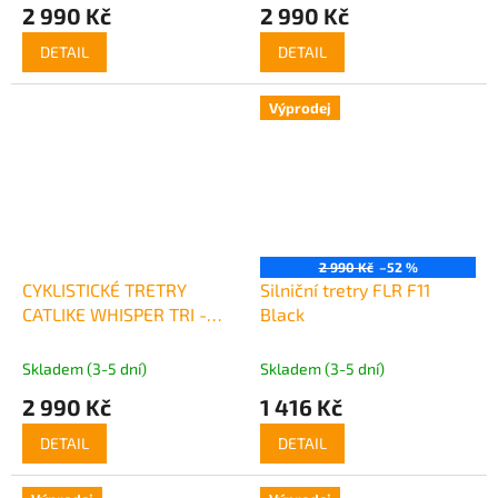
2 990 Kč
2 990 Kč
DETAIL
DETAIL
Výprodej
2 990 Kč
–52 %
CYKLISTICKÉ TRETRY
Silniční tretry FLR F11
CATLIKE WHISPER TRI -
Black
bílé
Skladem (3-5 dní)
Skladem (3-5 dní)
2 990 Kč
1 416 Kč
DETAIL
DETAIL