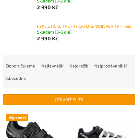
Skladem (3-5 dní)
2 990 Kč
CYKLISTICKÉ TRETRY CATLIKE WHISPER TRI - bílé
Skladem (3-5 dní)
2 990 Kč
Ř
a
Doporučujeme
Nejlevnější
Nejdražší
Nejprodávanější
z
e
Abecedně
n
í
p
OTEVŘÍT FILTR
r
o
V
Výprodej
d
ý
u
p
k
i