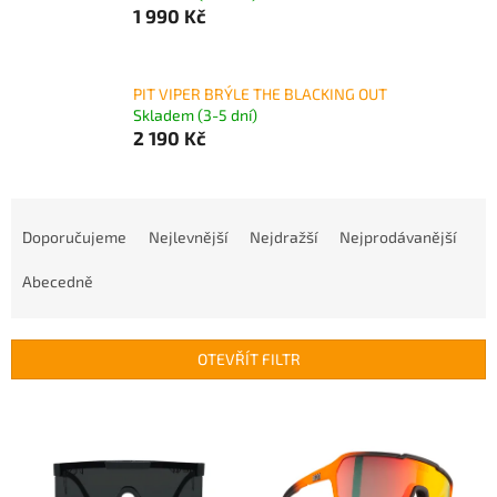
1 990 Kč
PIT VIPER BRÝLE THE BLACKING OUT
Skladem (3-5 dní)
2 190 Kč
Ř
a
Doporučujeme
Nejlevnější
Nejdražší
Nejprodávanější
z
e
Abecedně
n
í
p
OTEVŘÍT FILTR
r
o
V
d
ý
u
p
k
i