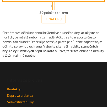
S
1
5
t
O
r
89
položek celkem
v
á
l
NAHORU
n
á
k
d
o
v
a
Chraňte své oči slunečními brýlemi ve slunečné dny, ať už jste na
á
c
horách, ve městě nebo na zahradě. Ačkoli se to u sportu často
n
í
nezdá, tak sluneční záření je ostré, a proto je důležité zajistit svým
í
p
očím tu správnou ochranu. Vyberte si z naší nabídky
slunečních
r
brýlí
a
cyklistických brýlí
na kolo
a užívejte si své oblíbené aktivity
v
v létě i v zimně naplno.
k
Z
y
v
á
ý
p
p
a
Informace pro vás
i
t
s
Kontakty
í
u
Doprava a platba
Velikostní tabulky