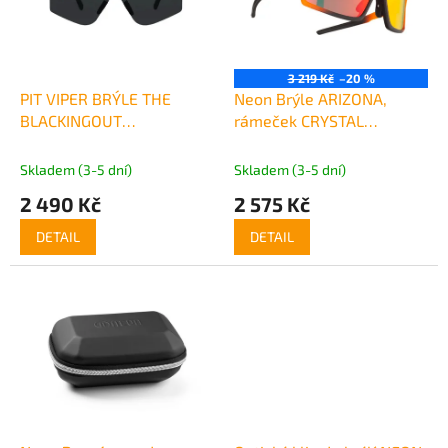
t
s
ů
p
r
o
3 219 Kč
–20 %
d
PIT VIPER BRÝLE THE
Neon Brýle ARIZONA,
u
BLACKINGOUT
rámeček CRYSTAL
k
PHOTOCHROMATIC
ORANGE BLACK MAT, skla
t
MIRROR RED CAT 3
Skladem (3-5 dní)
Skladem (3-5 dní)
ů
2 490 Kč
2 575 Kč
DETAIL
DETAIL