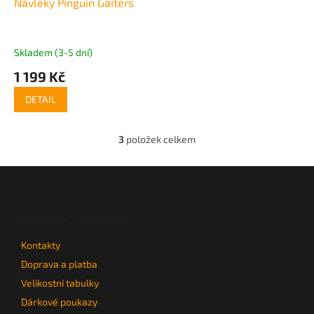
Návleky Pinguin Gaiters
Skladem (3-5 dní)
1 199 Kč
DETAIL
3
položek celkem
O
v
l
Z
á
á
d
p
a
a
Informace pro vás
c
t
í
Kontakty
í
p
r
Doprava a platba
v
Velikostní tabulky
k
Dárkové poukazy
y