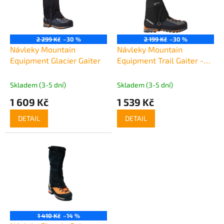
t
s
ů
p
r
o
2 299 Kč
–30 %
2 199 Kč
–30 %
d
Návleky Mountain
Návleky Mountain
u
Equipment Glacier Gaiter
Equipment Trail Gaiter -
k
černé
t
Skladem (3-5 dní)
Skladem (3-5 dní)
ů
1 609 Kč
1 539 Kč
DETAIL
DETAIL
1 410 Kč
–14 %