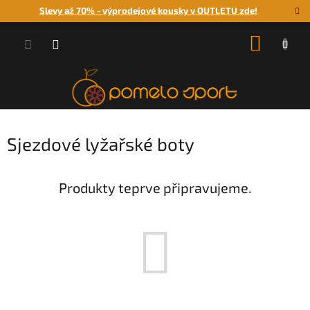
Přejít
Slevy až 70% - výprodejové kousky v OUTLETU zde!
na
obsah
NÁKUP
KOŠÍK
Sjezdové lyžařské boty
Produkty teprve připravujeme.