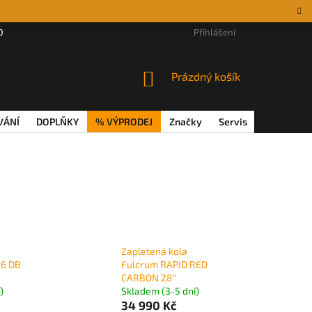
DÁRKOVÉ POUKAZY
MAGAZÍN
VĚRNOSTNÍ PROGRAM
Přihlášení
REKL
NÁKUPNÍ
Prázdný košík
KOŠÍK
VÁNÍ
DOPLŇKY
% VÝPRODEJ
Značky
Servis
Magazín
Zapletená kola
 6 DB
Fulcrum RAPID RED
CARBON 28“
)
Skladem (3-5 dní)
34 990 Kč