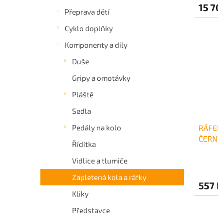
15 7
Přeprava dětí
Cyklo doplňky
Komponenty a díly
Duše
Gripy a omotávky
Pláště
Sedla
RÁFE
Pedály na kolo
ČERN
Řídítka
Vidlice a tlumiče
Zapletená kola a ráfky
557 
Kliky
Představce