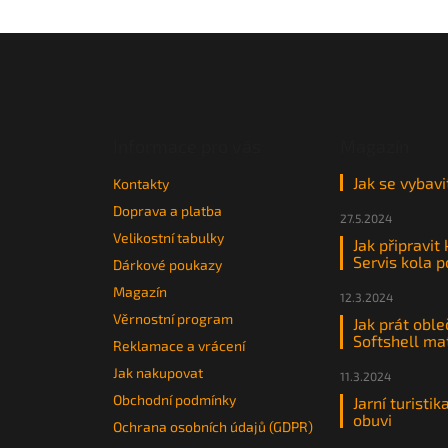
Z
á
p
a
t
Informace pro vás
Magazín
í
Jak se vybavi
Kontakty
Doprava a platba
27.5.2024
Velikostní tabulky
Jak připravit
Servis kola 
Dárkové poukazy
Magazín
12.3.2024
Věrnostní program
Jak prát oble
Softshell ma
Reklamace a vrácení
Jak nakupovat
11.3.2024
Obchodní podmínky
Jarní turistik
obuvi
Ochrana osobních údajů (GDPR)