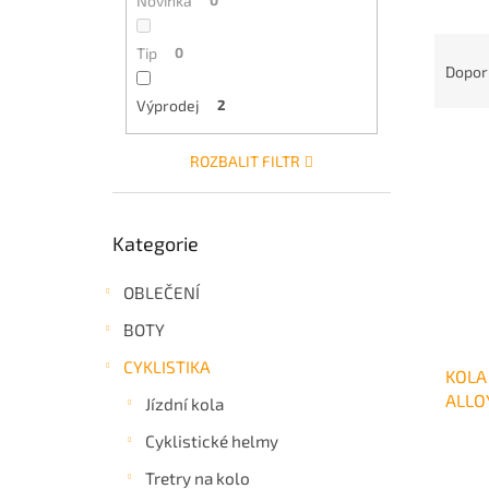
Novinka
0
a
Ř
n
Tip
0
a
e
Dopor
z
l
Výprodej
2
e
V
n
ý
ROZBALIT FILTR
í
p
p
i
r
Přeskočit
s
o
Kategorie
kategorie
p
d
r
u
OBLEČENÍ
o
k
d
BOTY
t
u
ů
CYKLISTIKA
KOLA
k
ALLO
t
Jízdní kola
ů
Cyklistické helmy
Tretry na kolo