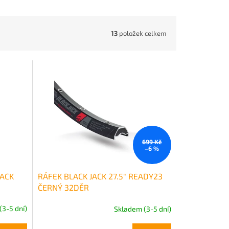
13
položek celkem
699 Kč
–6 %
LACK
RÁFEK BLACK JACK 27.5" READY23
ČERNÝ 32DĚR
(3-5 dní)
Skladem (3-5 dní)