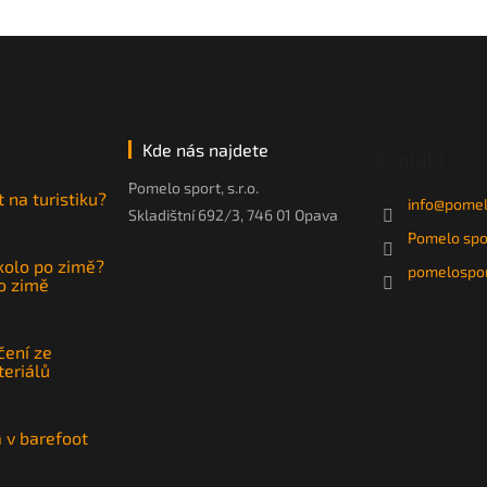
ý
p
i
s
u
Kde nás najdete
Kontakt
Pomelo sport, s.r.o.
t na turistiku?
info
@
pomel
Skladištní 692/3, 746 01 Opava
Pomelo spo
 kolo po zimě?
pomelospor
po zimě
čení ze
teriálů
a v barefoot