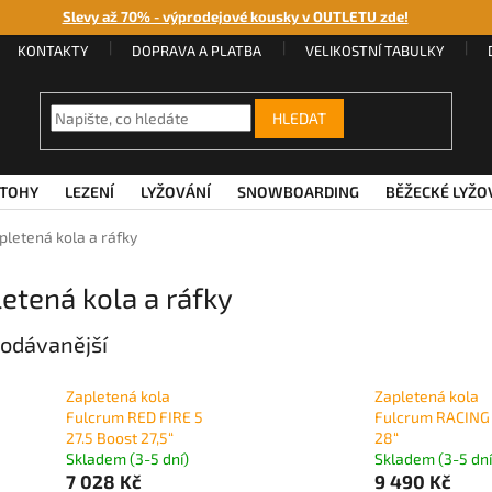
Slevy až 70% - výprodejové kousky v OUTLETU zde!
KONTAKTY
DOPRAVA A PLATBA
VELIKOSTNÍ TABULKY
HLEDAT
TOHY
LEZENÍ
LYŽOVÁNÍ
SNOWBOARDING
BĚŽECKÉ LYŽO
pletená kola a ráfky
etená kola a ráfky
odávanější
Zapletená kola
Zapletená kola
Fulcrum RED FIRE 5
Fulcrum RACING
27.5 Boost 27,5“
28“
Skladem (3-5 dní)
Skladem (3-5 dní
7 028 Kč
9 490 Kč