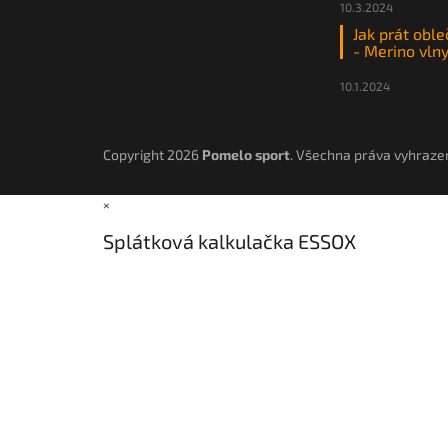
10.3.2024
Jak prát oble
- Merino vln
10.1.2024
Copyright 2026
Pomelo sport
. Všechna práva vyhraze
×
Splátková kalkulačka ESSOX