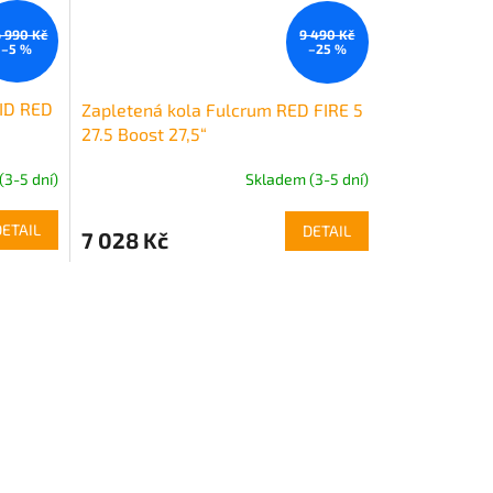
 990 Kč
9 490 Kč
–5 %
–25 %
PID RED
Zapletená kola Fulcrum RED FIRE 5
27.5 Boost 27,5“
(3-5 dní)
Skladem (3-5 dní)
DETAIL
DETAIL
7 028 Kč