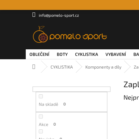
Přejít
na
obsah
info@pomelo-sport.cz
OBLEČENÍ
BOTY
CYKLISTIKA
VYBAVENÍ
BA
Domů
CYKLISTIKA
Komponenty a díly
Za
P
Zapl
o
s
Nejpr
t
r
Na skladě
0
a
n
n
Akce
0
í
p