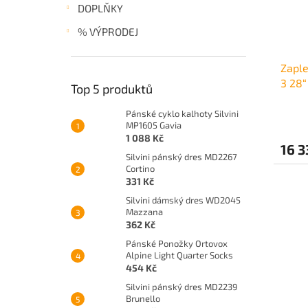
DOPLŇKY
% VÝPRODEJ
Zaple
3 28“
Top 5 produktů
Pánské cyklo kalhoty Silvini
MP1605 Gavia
1 088 Kč
16 3
Silvini pánský dres MD2267
Cortino
331 Kč
Silvini dámský dres WD2045
Mazzana
362 Kč
Pánské Ponožky Ortovox
Alpine Light Quarter Socks
454 Kč
Silvini pánský dres MD2239
Brunello