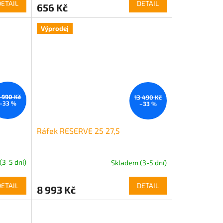
DETAIL
DETAIL
656 Kč
Výprodej
5 990 Kč
13 490 Kč
–33 %
–33 %
Ráfek RESERVE 25 27,5
(3-5 dní)
Skladem (3-5 dní)
DETAIL
DETAIL
8 993 Kč