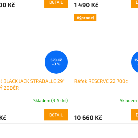
DETAIL
00 Kč
1 490 Kč
Výprodej
579 Kč
1
–3 %
K BLACK JACK STRADALLE 29"
Ráfek RESERVE 22 700c
Ý 20DĚR
Skladem (3-5 dní)
Skladem 
DETAIL
Kč
10 660 Kč