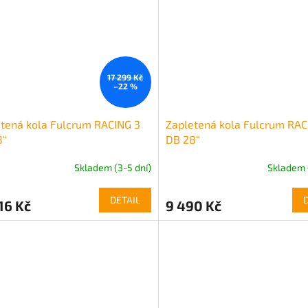
17 299 Kč
–22 %
tená kola Fulcrum RACING 3
Zapletená kola Fulcrum RAC
8“
DB 28“
Skladem (3-5 dní)
Skladem 
DETAIL
16 Kč
9 490 Kč