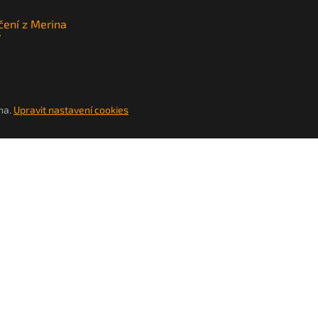
čení z Merina
y
na.
Upravit nastavení cookies