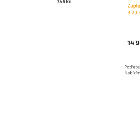
346 Kč
Zapl
3 29 
14 9
Potřebu
Nabízím