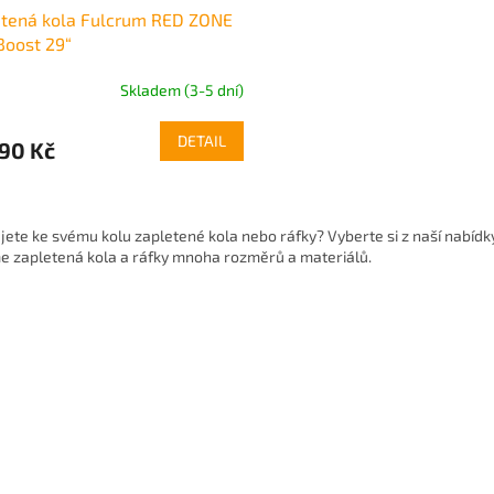
etená kola Fulcrum RED ZONE
Boost 29“
Skladem (3-5 dní)
DETAIL
90 Kč
O
v
jete ke svému kolu zapletené kola nebo ráfky? Vyberte si z naší nabíd
l
e zapletená kola a ráfky mnoha rozměrů a materiálů.
á
d
a
c
í
p
r
v
k
y
v