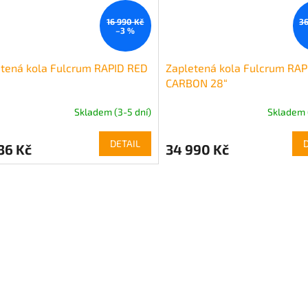
16 990 Kč
36
–3 %
tená kola Fulcrum RAPID RED
Zapletená kola Fulcrum RA
CARBON 28“
Skladem (3-5 dní)
Skladem 
DETAIL
36 Kč
34 990 Kč