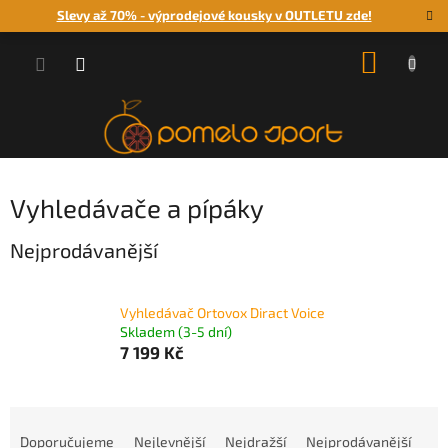
Přejít
Slevy až 70% - výprodejové kousky v OUTLETU zde!
na
obsah
NÁKUP
KOŠÍK
Vyhledávače a pípáky
Nejprodávanější
Vyhledávač Ortovox Diract Voice
Skladem (3-5 dní)
7 199 Kč
Ř
a
Doporučujeme
Nejlevnější
Nejdražší
Nejprodávanější