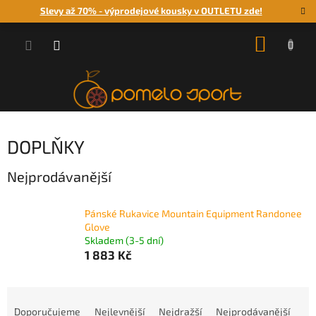
Přejít
Slevy až 70% - výprodejové kousky v OUTLETU zde!
na
obsah
NÁKUP
KOŠÍK
DOPLŇKY
Nejprodávanější
Pánské Rukavice Mountain Equipment Randonee
Glove
Skladem (3-5 dní)
1 883 Kč
Ř
a
Doporučujeme
Nejlevnější
Nejdražší
Nejprodávanější