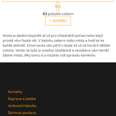
S
1
5
t
O
r
83
položek celkem
v
á
l
NAHORU
n
á
k
d
o
v
a
Vesta je ideální doplněk ať už pro chladnější počasí nebo když
á
c
prostě více fouká vítr. V batohu zabere málo místa a hodí se ke
n
í
každé aktivitě. Zimní vesta vás udrží v teple ať už na horách děláte
í
p
cokoliv. Vesta na lyže je snadno sbalitelná a nezabere vám téměř
r
žádné místo, díky tomu si ji můžete vzít opravdu kamkoliv.
v
Z
k
y
á
v
p
ý
a
Informace pro vás
p
t
i
Kontakty
í
s
Doprava a platba
u
Velikostní tabulky
Dárkové poukazy