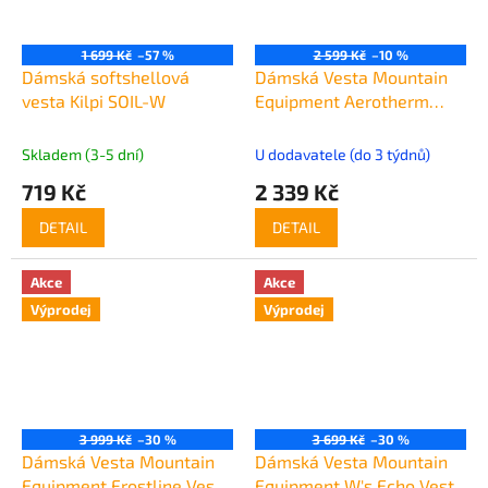
1 699 Kč
–57 %
2 599 Kč
–10 %
Dámská softshellová
Dámská Vesta Mountain
vesta Kilpi SOIL-W
Equipment Aerotherm
Vest Women's
Skladem (3-5 dní)
U dodavatele (do 3 týdnů)
719 Kč
2 339 Kč
DETAIL
DETAIL
Akce
Akce
Výprodej
Výprodej
3 999 Kč
–30 %
3 699 Kč
–30 %
Dámská Vesta Mountain
Dámská Vesta Mountain
Equipment Frostline Vest
Equipment W's Echo Vest