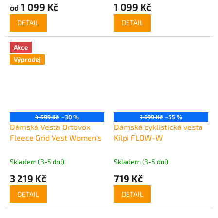
1 099 Kč
1 099 Kč
od
DETAIL
DETAIL
Akce
Výprodej
4 599 Kč
–30 %
1 599 Kč
–55 %
Dámská Vesta Ortovox
Dámská cyklistická vesta
Fleece Grid Vest Women's
Kilpi FLOW-W
Skladem (3-5 dní)
Skladem (3-5 dní)
3 219 Kč
719 Kč
DETAIL
DETAIL