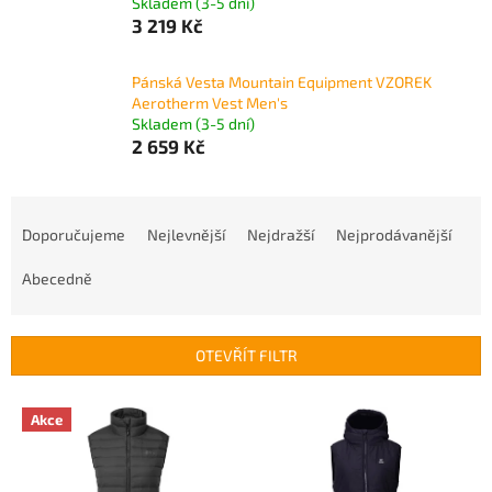
Skladem (3-5 dní)
3 219 Kč
Pánská Vesta Mountain Equipment VZOREK
Aerotherm Vest Men's
Skladem (3-5 dní)
2 659 Kč
Ř
a
Doporučujeme
Nejlevnější
Nejdražší
Nejprodávanější
z
e
Abecedně
n
í
p
OTEVŘÍT FILTR
r
o
V
Akce
d
ý
u
p
k
i