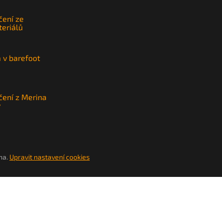
čení ze
teriálů
a v barefoot
čení z Merina
y
na.
Upravit nastavení cookies