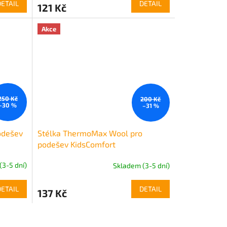
DETAIL
DETAIL
121 Kč
Akce
250 Kč
200 Kč
–30 %
–31 %
odešev
Stélka ThermoMax Wool pro
podešev KidsComfort
(3-5 dní)
Skladem (3-5 dní)
DETAIL
DETAIL
137 Kč