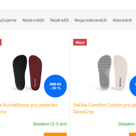
učujeme
Nejlevnější
Nejdražší
Nejprodávanější
Abecedně
Akce
280 Kč
–30 %
a ActiveBoost pro podešev
Stélka Comfort Cotton pro 
Grip
DeepGrip
Skladem (3-5 dní)
Skladem 