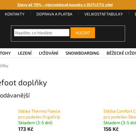
Slevy až 70% - výprodejové kousky v OUTLETU zde!
KONTAKTY
DOPRAVA A PLATBA
VELIKOSTNÍ TABULKY
HLEDAT
TOHY
LEZENÍ
LYŽOVÁNÍ
SNOWBOARDING
BĚŽECKÉ LYŽO
lňky
efoot doplňky
odávanější
Stélka Thermo Fleece
Stélka Comfort C
pro podešev ErgoGrip
pro podešev Dee
Skladem (3-5 dní)
Skladem (3-5 dní
173 Kč
156 Kč