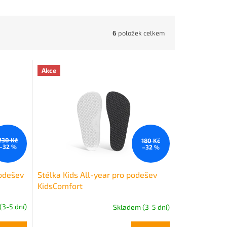
6
položek celkem
Akce
230 Kč
180 Kč
–32 %
–32 %
podešev
Stélka Kids All-year pro podešev
KidsComfort
(3-5 dní)
Skladem (3-5 dní)