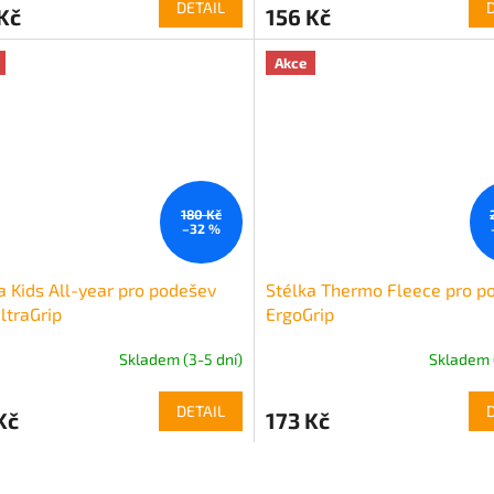
DETAIL
Kč
156 Kč
Akce
180 Kč
–32 %
a Kids All-year pro podešev
Stélka Thermo Fleece pro p
ltraGrip
ErgoGrip
Skladem (3-5 dní)
Skladem 
DETAIL
Kč
173 Kč
O
v