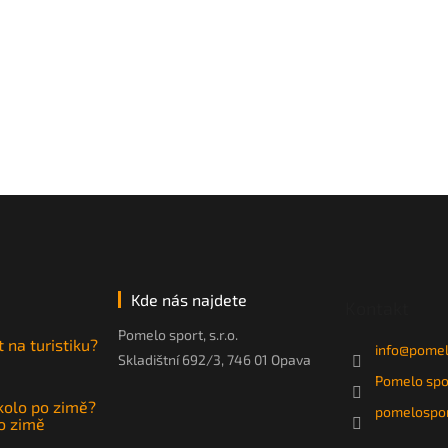
Kde nás najdete
Kontakt
Pomelo sport, s.r.o.
t na turistiku?
info
@
pomel
Skladištní 692/3, 746 01 Opava
Pomelo spo
 kolo po zimě?
pomelospor
po zimě