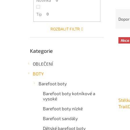
Novinka
0
a
Ř
n
Tip
0
a
e
Dopor
z
l
ROZBALIT FILTR
e
V
n
Akce
ý
í
Přeskočit
p
p
Kategorie
kategorie
i
r
s
o
OBLEČENÍ
p
d
BOTY
r
u
o
k
Barefoot boty
d
t
Barefoot boty kotníkové a
u
ů
vysoké
Stélk
k
Trail
t
Barefoot boty nízké
ů
Barefoot sandály
Dětské barefoot boty