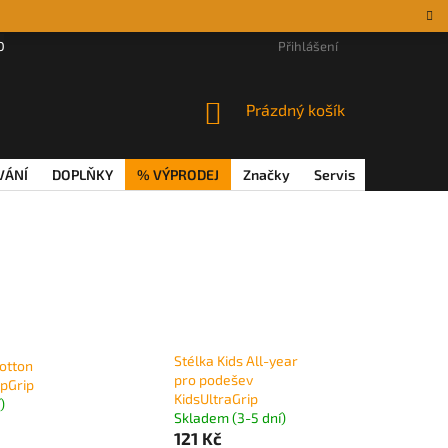
DÁRKOVÉ POUKAZY
MAGAZÍN
VĚRNOSTNÍ PROGRAM
Přihlášení
REKL
NÁKUPNÍ
Prázdný košík
KOŠÍK
VÁNÍ
DOPLŇKY
% VÝPRODEJ
Značky
Servis
Magazín
Stélka Kids All-year
otton
pro podešev
pGrip
KidsUltraGrip
)
Skladem (3-5 dní)
121 Kč