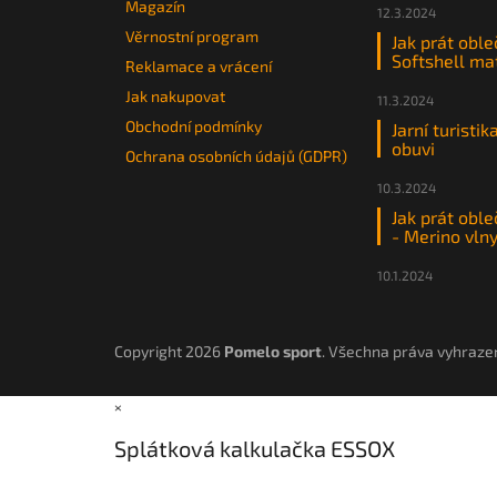
Magazín
12.3.2024
Věrnostní program
Jak prát oble
Softshell ma
Reklamace a vrácení
Jak nakupovat
11.3.2024
Obchodní podmínky
Jarní turistik
obuvi
Ochrana osobních údajů (GDPR)
10.3.2024
Jak prát oble
- Merino vln
10.1.2024
Copyright 2026
Pomelo sport
. Všechna práva vyhraze
×
Splátková kalkulačka ESSOX