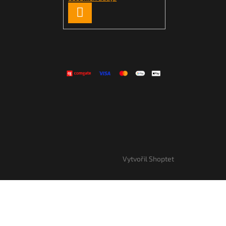
PŘIHLÁSIT
SE
Vytvořil Shoptet