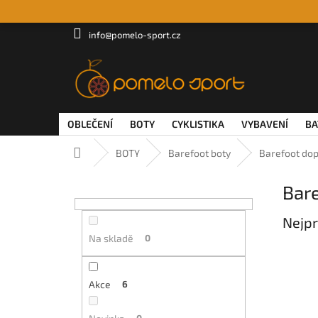
Přejít
na
obsah
info@pomelo-sport.cz
OBLEČENÍ
BOTY
CYKLISTIKA
VYBAVENÍ
BA
Domů
BOTY
Barefoot boty
Barefoot dop
P
Bar
o
s
Nejpr
t
r
Na skladě
0
a
n
n
Akce
6
í
p