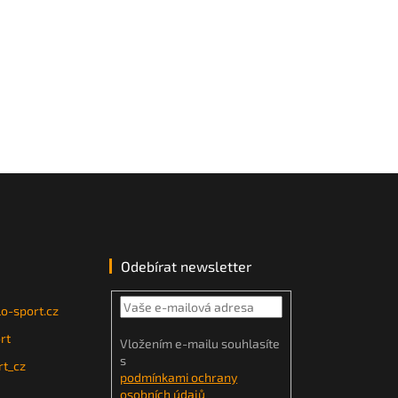
Odebírat newsletter
o-sport.cz
rt
Vložením e-mailu souhlasíte
s
t_cz
podmínkami ochrany
osobních údajů