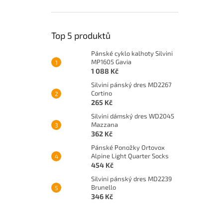
Top 5 produktů
Pánské cyklo kalhoty Silvini
MP1605 Gavia
1 088 Kč
Silvini pánský dres MD2267
Cortino
265 Kč
Silvini dámský dres WD2045
Mazzana
362 Kč
Pánské Ponožky Ortovox
Alpine Light Quarter Socks
454 Kč
Silvini pánský dres MD2239
Brunello
346 Kč