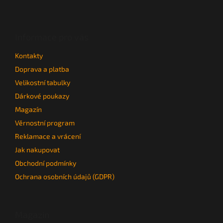
Z
á
p
a
Informace pro vás
t
Kontakty
í
Doprava a platba
Velikostní tabulky
Dárkové poukazy
Magazín
Věrnostní program
Reklamace a vrácení
Jak nakupovat
Obchodní podmínky
Ochrana osobních údajů (GDPR)
Magazín