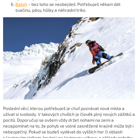
Batoh
– bez toho se neobejdeš. Potřebuješ někam dát
svačinu, pásy, hůlky a náhradní triko.
Poslední věcí, kterou potřebuješ je chuť poznávat nová místa a
užívat si svobody. V takových chvílích je člověk plný nových zážitků a
pocitů. Doporučuji se ovšem vždy držet nohami na zemi a
nezapomínat na to, že pohyb ve volné zasněžené krajině může být i
nebezpečný. Pokud se budeš vydávat do vyšších hor či oblastí
s lavinovým rizikem, koukni i na lavinovou výbavu a základy pohybu