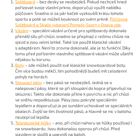
Splitboard
– bez desky se neobejdeš. Pokud nechceš hned
pořizovat svoje vlastní prkno, doporučuji využít nabídku
půjčoven. Snadno si za pár kaček vyzkoušíš krásu tohoto
sportu a poté se můžeš kouknout po svém prkně.
Půjčovna
Splitboard a Skialp vybavení Pomelo-Sport v Opava zde
.
Vázání
– speciální vázání určené pro splitboardy dokonale
přenáší sílu při chůzi, snadno se přepínají z režimu chůze na
sjezd a jsou velmi lehké. Také lze použít klasické vázání
s adaptérem. Není to zrovna dokonalé, ale je to funkční. Díky
tomu před pořízením vlastního splitboard vázání může ušetřit
nějakou tu korunu.
Boty
– zde můžeš použit své klasické snowboardové boty.
Čím více budou měkčí, tím pohodlnější budeš mít celodenní
pohyb na horách.
Stoupací pásy
– bez pásů se neobejdeš. Jedná se o
nalepovací pásy, které se při stoupání do kopce připevňují na
skluznici. Takto vše dokonale přilne k povrchu a nic při chůzi
ve sněhu nepodkluzuje. Pásy jsou pokryté speciálním
lepidlem a doporučuji je po sundání uchovávat ve speciálních
obalech. Zvýší se tím životnost pásů, a hlavně se nic v batohu
neulepí od lepidla.
Teleskopické hůlky
– ano, při chůzi nahoru se hůlky používají i
na snowboardu. Jsou dokonalou oporou při chůzi. Před
sjezdem je složíš a upevníš na batoh.