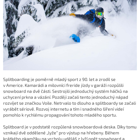
Splitboarding je poměrně mladý sport z 90. let a zrodil se
v Americe. Kamarádi a milovníci freride jízdy v garáži rozpůlili
snowboard na dvě části. Sestrojili jednoduchý systém háčků na
uchycení prkna a vázání. Později začali tento jednoduchý nápad
rozvíjet se značkou Voile. Netrvalo to dlouho a splitboardy se začali
vyrábět sériově. Rozvoj internetu a tím i snadného šíření videí
pomohlo k rychlému propagování tohoto mladého sportu.
Splitboard je v podstatě rozpůlená snowboardová deska. Díky tomu
vznikají dvě oddělené „lyže“ pro výstup na hřebeny. Během
krátkého okamžiku na vrcholu uděláš z lyží opět snowboard a