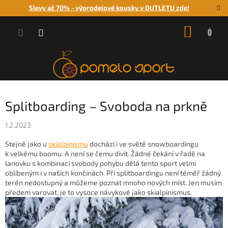
Přejít
Slevy až 70% - výprodejové kousky v OUTLETU zde!
na
obsah
NÁKUP
KOŠÍK
Splitboarding – Svoboda na prkně
1.2.2023
Stejně jako u
skialpinismu
dochází i ve světě snowboardingu
k velkému boomu. A není se čemu divit. Žádné čekání v řadě na
lanovku s kombinací svobody pohybu dělá tento sport velmi
oblíbeným i v našich končinách. Při splitboardingu není téměř žádný
terén nedostupný a můžeme poznat mnoho nových míst. Jen musím
předem varovat, je to vysoce návykové jako skialpinismus.