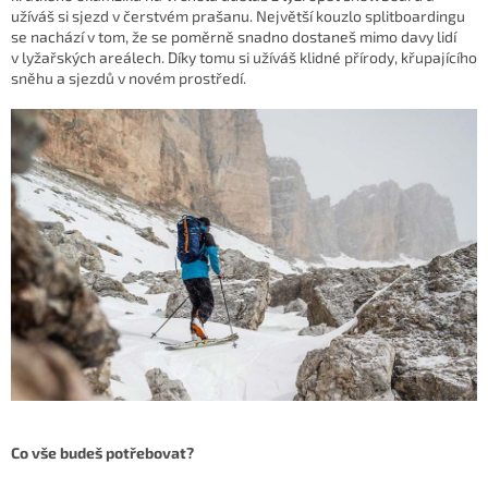
užíváš si sjezd v čerstvém prašanu. Největší kouzlo splitboardingu
se nachází v tom, že se poměrně snadno dostaneš mimo davy lidí
v lyžařských areálech. Díky tomu si užíváš klidné přírody, křupajícího
sněhu a sjezdů v novém prostředí.
Co vše budeš potřebovat?