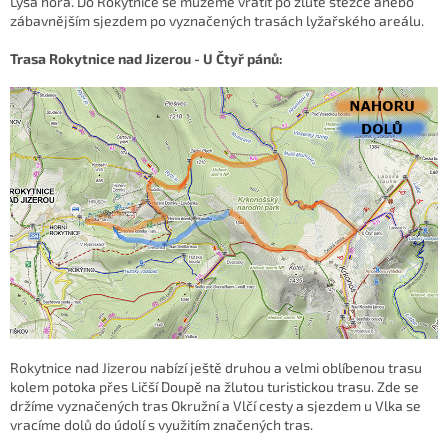
Lysá hora. Do Rokytnice se můžeme vrátit po žluté stezce anebo
zábavnějším sjezdem po vyznačených trasách lyžařského areálu.
Trasa Rokytnice nad Jizerou - U Čtyř pánů:
Rokytnice nad Jizerou nabízí ještě druhou a velmi oblíbenou trasu
kolem potoka přes Ličší Doupě na žlutou turistickou trasu. Zde se
držíme vyznačených tras Okružní a Vlčí cesty a sjezdem u Vlka se
vracíme dolů do údolí s využitím značených tras.