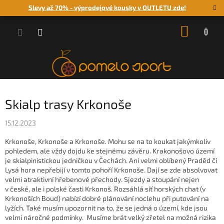
Přejít
Slevy až 70% - výprodejové kousky v OUTLETU zde!
na
obsah
NÁKUP
KOŠÍK
Skialp trasy Krkonoše
15.12.2023
Krkonoše, Krkonoše a Krkonoše. Mohu se na to koukat jakýmkoliv
pohledem, ale vždy dojdu ke stejnému závěru. Krakonošovo území
je skialpinistickou jedničkou v Čechách. Ani velmi oblíbený Praděd či
Lysá hora nepřebijí v tomto pohoří Krkonoše. Dají se zde absolvovat
velmi atraktivní hřebenové přechody. Sjezdy a stoupání nejen
v české, ale i polské časti Krkonoš. Rozsáhlá síť horských chat (v
Krkonoších Boud) nabízí dobré plánování noclehu při putování na
lyžích. Také musím upozornit na to, že se jedná o území, kde jsou
velmi náročné podmínky. Musíme brát velký zřetel na možná rizika