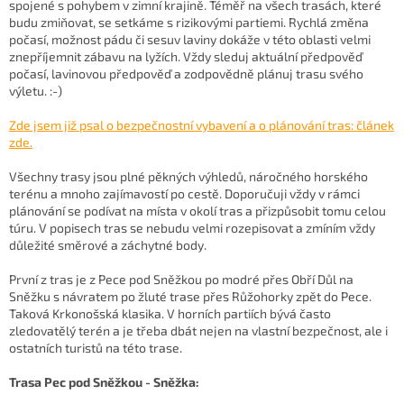
spojené s pohybem v zimní krajině. Téměř na všech trasách, které
budu zmiňovat, se setkáme s rizikovými partiemi. Rychlá změna
počasí, možnost pádu či sesuv laviny dokáže v této oblasti velmi
znepříjemnit zábavu na lyžích. Vždy sleduj aktuální předpověď
počasí, lavinovou předpověď a zodpovědně plánuj trasu svého
výletu. :-)
Zde jsem již psal o bezpečnostní vybavení a o plánování tras: článek
zde.
Všechny trasy jsou plné pěkných výhledů, náročného horského
terénu a mnoho zajímavostí po cestě. Doporučuji vždy v rámci
plánování se podívat na místa v okolí tras a přizpůsobit tomu celou
túru. V popisech tras se nebudu velmi rozepisovat a zmíním vždy
důležité směrové a záchytné body.
První z tras je z Pece pod Sněžkou po modré přes Obří Důl na
Sněžku s návratem po žluté trase přes Růžohorky zpět do Pece.
Taková Krkonošská klasika. V horních partiích bývá často
zledovatělý terén a je třeba dbát nejen na vlastní bezpečnost, ale i
ostatních turistů na této trase.
Trasa Pec pod Sněžkou - Sněžka: