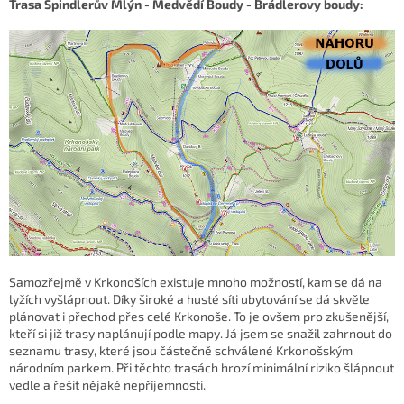
Trasa Špindlerův Mlýn - Medvědí Boudy - Brádlerovy boudy:
Samozřejmě v Krkonoších existuje mnoho možností, kam se dá na
lyžích vyšlápnout. Díky široké a husté síti ubytování se dá skvěle
plánovat i přechod přes celé Krkonoše. To je ovšem pro zkušenější,
kteří si již trasy naplánují podle mapy. Já jsem se snažil zahrnout do
seznamu trasy, které jsou částečně schválené Krkonošským
národním parkem. Při těchto trasách hrozí minimální riziko šlápnout
vedle a řešit nějaké nepříjemnosti.