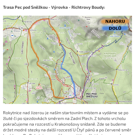
Trasa Pec pod Sněžkou - Výrovka - Richtrovy Boudy:
Rokytnice nad Jizerou je naším startovním místem a vydáme se po
žluté či po sjezdovkách směrem na Zadní Plech. Z tohoto vrcholu
pokračujeme na rozcestí u Krakonošovy snídaně. Zde se budeme
držet modré stezky na další rozcestí U Čtyř pánů a po červené směr