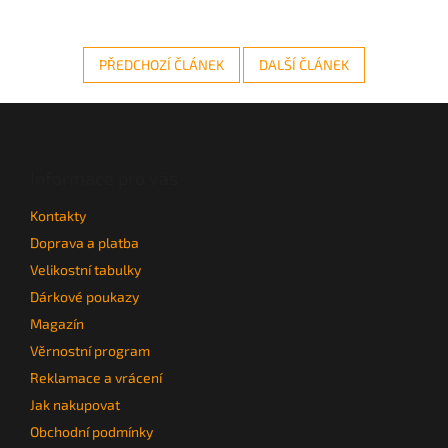
PŘEDCHOZÍ ČLÁNEK
DALŠÍ ČLÁNEK
Z
á
p
a
Informace pro vás
t
Kontakty
í
Doprava a platba
Velikostní tabulky
Dárkové poukazy
Magazín
Věrnostní program
Reklamace a vrácení
Jak nakupovat
Obchodní podmínky