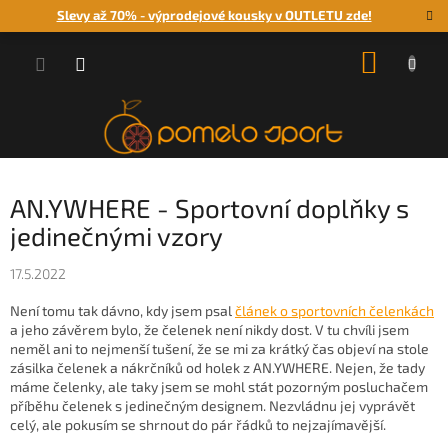
Přejít
Slevy až 70% - výprodejové kousky v OUTLETU zde!
na
obsah
NÁKUP
KOŠÍK
AN.YWHERE - Sportovní doplňky s
jedinečnými vzory
17.5.2022
Není tomu tak dávno, kdy jsem psal
článek o sportovních čelenkách
a jeho závěrem bylo, že čelenek není nikdy dost. V tu chvíli jsem
neměl ani to nejmenší tušení, že se mi za krátký čas objeví na stole
zásilka čelenek a nákrčníků od holek z AN.YWHERE. Nejen, že tady
máme čelenky, ale taky jsem se mohl stát pozorným posluchačem
příběhu čelenek s jedinečným designem. Nezvládnu jej vyprávět
celý, ale pokusím se shrnout do pár řádků to nejzajímavější.