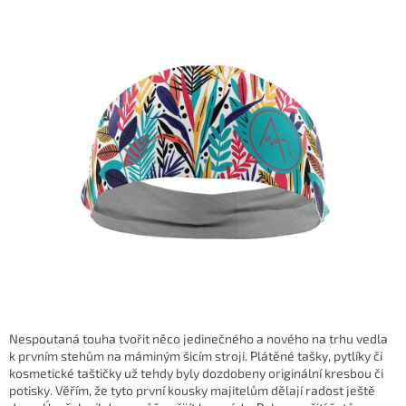
Nespoutaná touha tvořit něco jedinečného a nového na trhu vedla
k prvním stehům na máminým šicím stroji. Plátěné tašky, pytlíky či
kosmetické taštičky už tehdy byly dozdobeny originální kresbou či
potisky. Věřím, že tyto první kousky majitelům dělají radost ještě