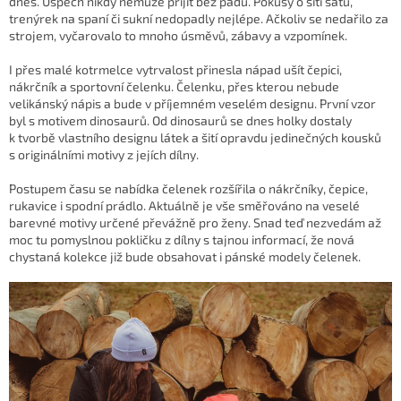
dnes. Úspěch nikdy nemůže přijít bez pádu. Pokusy o šití šatů,
trenýrek na spaní či sukní nedopadly nejlépe. Ačkoliv se nedařilo za
strojem, vyčarovalo to mnoho úsměvů, zábavy a vzpomínek.
I přes malé kotrmelce vytrvalost přinesla nápad ušít čepici,
nákrčník a sportovní čelenku. Čelenku, přes kterou nebude
velikánský nápis a bude v příjemném veselém designu. První vzor
byl s motivem dinosaurů. Od dinosaurů se dnes holky dostaly
k tvorbě vlastního designu látek a šití opravdu jedinečných kousků
s originálními motivy z jejích dílny.
Postupem času se nabídka čelenek rozšířila o nákrčníky, čepice,
rukavice i spodní prádlo. Aktuálně je vše směřováno na veselé
barevné motivy určené převážně pro ženy. Snad teď nezvedám až
moc tu pomyslnou pokličku z dílny s tajnou informací, že nová
chystaná kolekce již bude obsahovat i pánské modely čelenek.