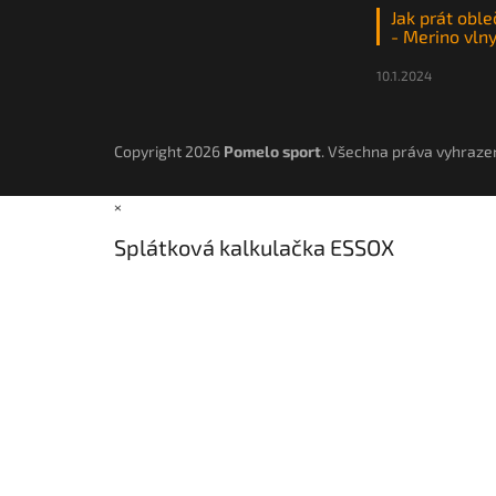
Jak prát oble
- Merino vln
10.1.2024
Copyright 2026
Pomelo sport
. Všechna práva vyhraze
×
Splátková kalkulačka ESSOX