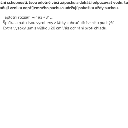
ační schopností. Jsou odolné vůči zápachu a dokáží odpuzovat vodu, t
aňují vzniku nepříjemného pachu a udržují pokožku vždy suchou.
Teplotní rozsah -4° až +8°C.
Špička a pata jsou vyrobeny z látky zabraňující vzniku puchýřů.
Extra vysoký lem s výškou 20 cm Vás ochrání proti chladu.