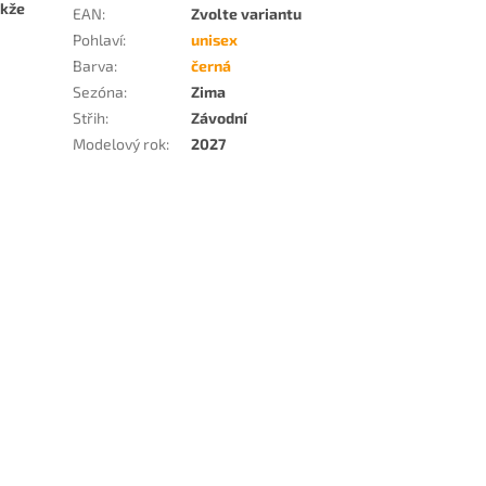
akže
EAN
:
Zvolte variantu
Pohlaví
:
unisex
Barva
:
černá
Sezóna
:
Zima
Střih
:
Závodní
Modelový rok
:
2027