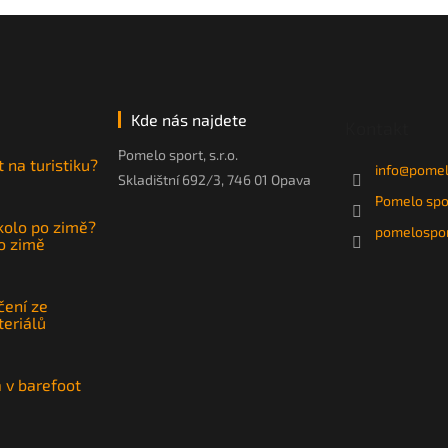
Kde nás najdete
Kontakt
Pomelo sport, s.r.o.
t na turistiku?
info
@
pomel
Skladištní 692/3, 746 01 Opava
Pomelo spo
 kolo po zimě?
pomelospor
po zimě
čení ze
teriálů
a v barefoot