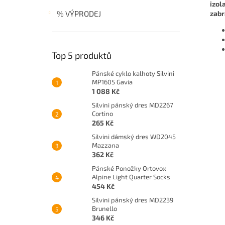
izol
% VÝPRODEJ
zabr
Top 5 produktů
Pánské cyklo kalhoty Silvini
MP1605 Gavia
1 088 Kč
Silvini pánský dres MD2267
Cortino
265 Kč
Silvini dámský dres WD2045
Mazzana
362 Kč
Pánské Ponožky Ortovox
Alpine Light Quarter Socks
454 Kč
Silvini pánský dres MD2239
Brunello
346 Kč