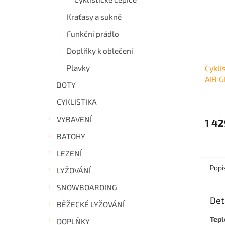
Kraťasy a sukně
Funkční prádlo
Doplňky k oblečení
Plavky
Cykli
AIR 
BOTY
CYKLISTIKA
VYBAVENÍ
1 42
BATOHY
LEZENÍ
Popi
LYŽOVÁNÍ
SNOWBOARDING
Det
BĚŽECKÉ LYŽOVÁNÍ
Tepl
DOPLŇKY