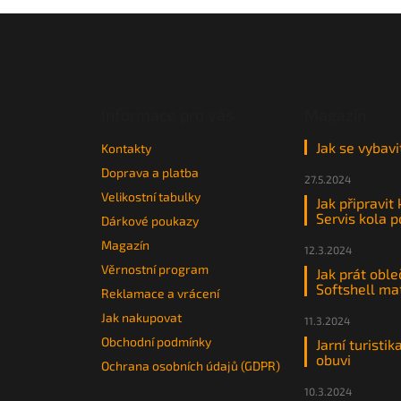
Z
á
p
a
t
Informace pro vás
Magazín
í
Jak se vybavi
Kontakty
Doprava a platba
27.5.2024
Velikostní tabulky
Jak připravit
Servis kola 
Dárkové poukazy
Magazín
12.3.2024
Věrnostní program
Jak prát oble
Softshell ma
Reklamace a vrácení
Jak nakupovat
11.3.2024
Obchodní podmínky
Jarní turistik
obuvi
Ochrana osobních údajů (GDPR)
10.3.2024