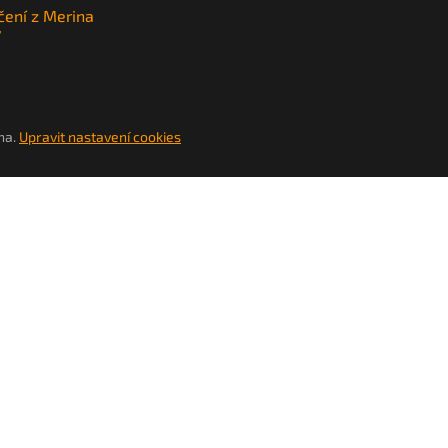
čení z Merina
y
na.
Upravit nastavení cookies