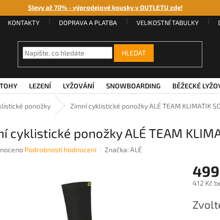
Slevy až 70% - výprodejové kousky v OUTLETU zde!
KONTAKTY
DOPRAVA A PLATBA
VELIKOSTNÍ TABULKY
HLEDAT
TOHY
LEZENÍ
LYŽOVÁNÍ
SNOWBOARDING
BĚŽECKÉ LYŽO
klistické ponožky
Zimní cyklistické ponožky ALÉ TEAM KLIMATIK S
ní cyklistické ponožky ALÉ TEAM KLIM
né
noceno
Podrobnosti hodnocení
Značka:
ALÉ
ení
499
u
412 Kč b
Měrná
Zvolt
cena:
ek.