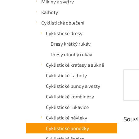
Mikiny a svetry
a
Kalhoty
n
e
Cyklistické oblečení
l
Cyklistické dresy
Dresy krátký rukáv
Dresy dlouhý rukáv
Cyklistické kraťasy a sukně
Cyklistické kalhoty
Cyklistické bundy a vesty
Cyklistické kombinézy
Cyklistické rukavice
Cyklistické návleky
Souvi
Cyklistické ponožky
Cyklistické čepice