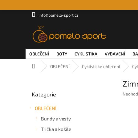
Přejít
na
obsah
info@pomelo-sport.cz
OBLEČENÍ
BOTY
CYKLISTIKA
VYBAVENÍ
BA
Domů
OBLEČENÍ
Cyklistické oblečení
Cy
P
Zim
o
Přeskočit
s
Kategorie
Průměr
Neohod
kategorie
t
hodnoc
r
produkt
OBLEČENÍ
a
je
n
0,0
Bundy a vesty
z
n
5
Trička a košile
í
hvězdič
p