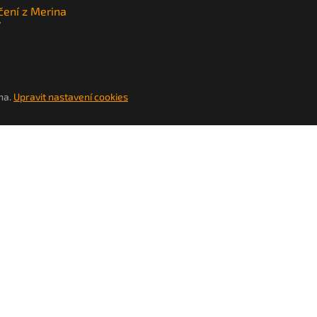
čení z Merina
y
na.
Upravit nastavení cookies