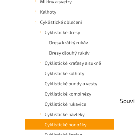
Mikiny a svetry
a
Kalhoty
n
e
Cyklistické oblečení
l
Cyklistické dresy
Dresy krátký rukáv
Dresy dlouhý rukáv
Cyklistické kraťasy a sukně
Cyklistické kalhoty
Cyklistické bundy a vesty
Cyklistické kombinézy
Souvi
Cyklistické rukavice
Cyklistické návleky
Cyklistické ponožky
Cyklistické čepice