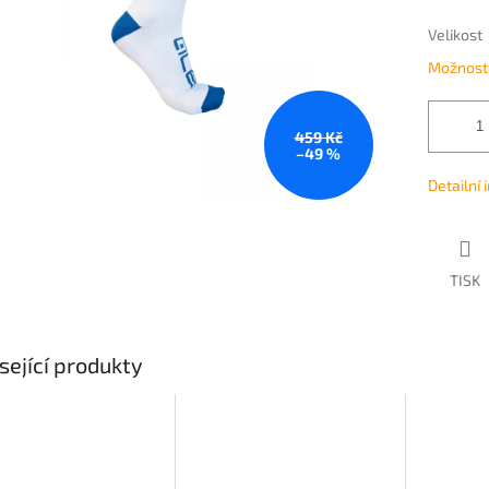
Velikost
Možnosti
459 Kč
–49 %
Detailní
TISK
sející produkty