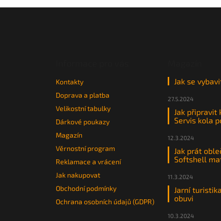
Z
á
p
a
t
Informace pro vás
Magazín
í
Jak se vybavi
Kontakty
Doprava a platba
27.5.2024
Velikostní tabulky
Jak připravit
Servis kola 
Dárkové poukazy
Magazín
12.3.2024
Věrnostní program
Jak prát oble
Softshell ma
Reklamace a vrácení
Jak nakupovat
11.3.2024
Obchodní podmínky
Jarní turistik
obuvi
Ochrana osobních údajů (GDPR)
10.3.2024