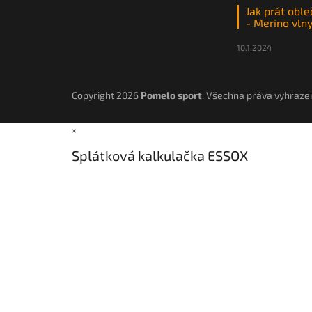
Jak prát oble
- Merino vln
10.1.2024
Copyright 2026
Pomelo sport
. Všechna práva vyhraze
×
Splátková kalkulačka ESSOX