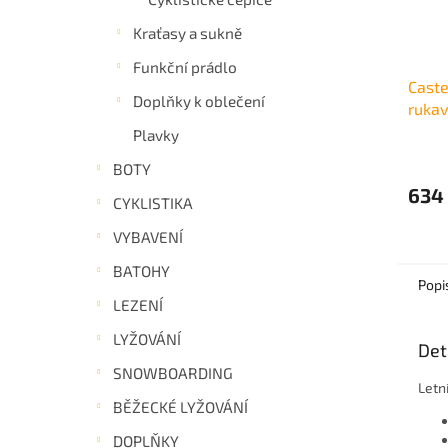
Kraťasy a sukně
Funkční prádlo
Caste
Doplňky k oblečení
rukav
black
Plavky
BOTY
634
CYKLISTIKA
VYBAVENÍ
BATOHY
Popi
LEZENÍ
LYŽOVÁNÍ
Det
SNOWBOARDING
Letn
BĚŽECKÉ LYŽOVÁNÍ
DOPLŇKY