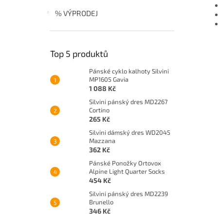
% VÝPRODEJ
Top 5 produktů
Pánské cyklo kalhoty Silvini
MP1605 Gavia
1 088 Kč
Silvini pánský dres MD2267
Cortino
265 Kč
Silvini dámský dres WD2045
Mazzana
362 Kč
Pánské Ponožky Ortovox
Alpine Light Quarter Socks
454 Kč
Silvini pánský dres MD2239
Brunello
346 Kč