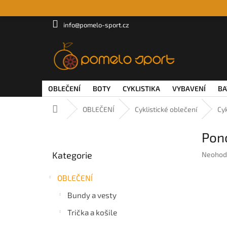
Přejít
na
obsah
info@pomelo-sport.cz
OBLEČENÍ
BOTY
CYKLISTIKA
VYBAVENÍ
BA
Domů
OBLEČENÍ
Cyklistické oblečení
Cy
P
Pon
o
Přeskočit
s
Kategorie
Průměr
Neohod
kategorie
t
hodnoc
r
produkt
OBLEČENÍ
a
je
n
0,0
Bundy a vesty
z
n
5
Trička a košile
í
hvězdič
p