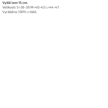
Vyšší lem 15 cm.
Velikosti: S=36-39 M=40-43 L=44-47.
Vyráběno 100% v Itálii.