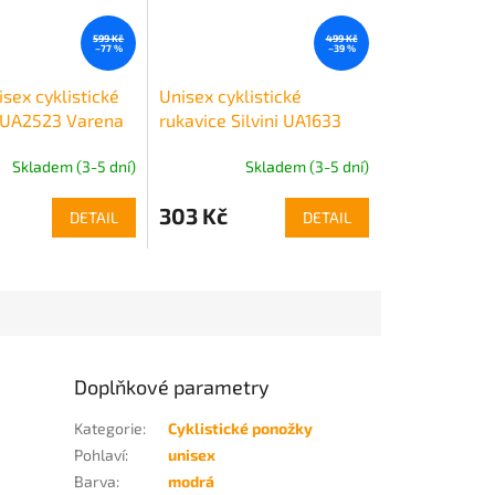
599 Kč
499 Kč
–77 %
–39 %
nisex cyklistické
Unisex cyklistické
 UA2523 Varena
rukavice Silvini UA1633
Sarca
Skladem (3-5 dní)
Skladem (3-5 dní)
303 Kč
DETAIL
DETAIL
Doplňkové parametry
Kategorie
:
Cyklistické ponožky
Pohlaví
:
unisex
Barva
:
modrá