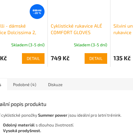
890 Kč
–28 %
lli - dámské
Cyklistické rukavice ALÉ
Silvini u
ice Dolcissima 2,
COMFORT GLOVES
rukavice
Skladem (3-5 dní)
Skladem (3-5 dní)
 Kč
749 Kč
135 Kč
DETAIL
DETAIL
s
Podobné (4)
Diskuze
ailní popis produktu
í cyklistické ponožky
Summer power
jsou ideální pro letní trénink.
Odolný materiál
s dlouhou životností.
Vysoká prodyšnost.