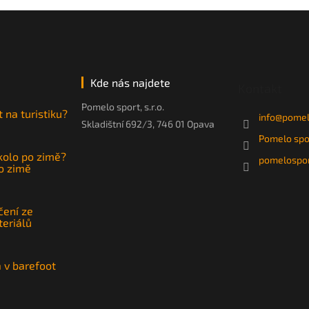
Kde nás najdete
Kontakt
Pomelo sport, s.r.o.
t na turistiku?
info
@
pomel
Skladištní 692/3, 746 01 Opava
Pomelo spo
 kolo po zimě?
pomelospor
po zimě
čení ze
teriálů
a v barefoot