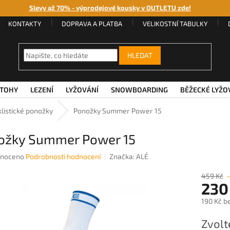
Slevy až 70% - výprodejové kousky v OUTLETU zde!
KONTAKTY
DOPRAVA A PLATBA
VELIKOSTNÍ TABULKY
HLEDAT
TOHY
LEZENÍ
LYŽOVÁNÍ
SNOWBOARDING
BĚŽECKÉ LYŽO
klistické ponožky
Ponožky Summer Power 15
ožky Summer Power 15
né
noceno
Podrobnosti hodnocení
Značka:
ALÉ
ení
u
459 Kč
230
190 Kč b
Měrná
Zvolt
ek.
cena: