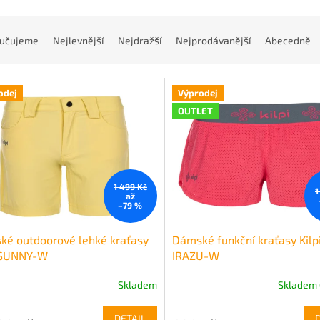
učujeme
Nejlevnější
Nejdražší
Nejprodávanější
Abecedně
odej
Výprodej
OUTLET
1 499 Kč
1
až
–79 %
é outdoorové lehké kraťasy
Dámské funkční kraťasy Kilp
i SUNNY-W
IRAZU-W
Skladem
Skladem 
DETAIL