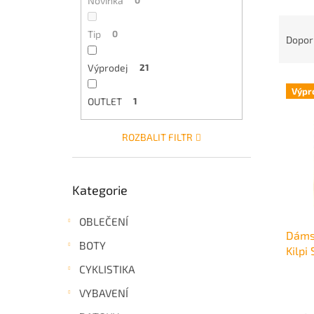
Novinka
0
a
Ř
n
Tip
0
a
Dopor
e
z
l
e
Výprodej
21
V
n
Výpr
ý
í
OUTLET
1
p
p
i
r
ROZBALIT FILTR
s
o
p
d
r
u
Přeskočit
Kategorie
o
k
kategorie
d
t
u
ů
OBLEČENÍ
Dámsk
k
BOTY
Kilp
t
ů
CYKLISTIKA
VYBAVENÍ