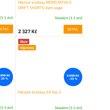
Merino kraťasy MONS ROYALE
DRIFT SHORTS dark sage
(3-5 dní)
Skladem (3-5 dní)
DETAIL
DETAIL
2 327 Kč
Akce
Výprodej
 390 Kč
2 090 Kč
–30 %
–30 %
Pánské Kraťasy E9 Hip 2
(3-5 dní)
Skladem (3-5 dní)