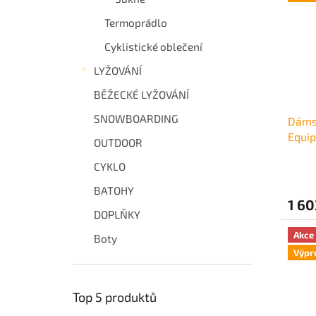
Termoprádlo
Cyklistické oblečení
LYŽOVÁNÍ
BĚŽECKÉ LYŽOVÁNÍ
SNOWBOARDING
Dáms
Equip
OUTDOOR
CYKLO
BATOHY
1 60
DOPLŇKY
Akce
Boty
Výpr
Top 5 produktů