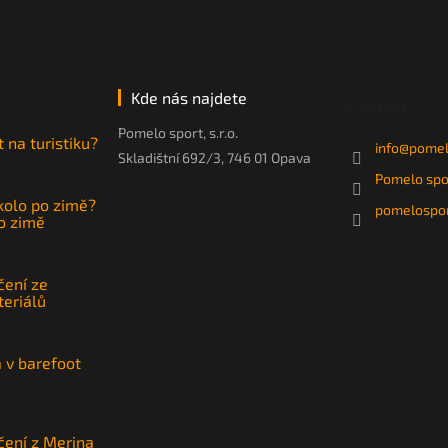
i
s
u
Kde nás najdete
Kontakt
Pomelo sport, s.r.o.
t na turistiku?
info
@
pomel
Skladištní 692/3, 746 01 Opava
Pomelo spo
 kolo po zimě?
pomelospor
po zimě
čení ze
teriálů
a v barefoot
čení z Merina