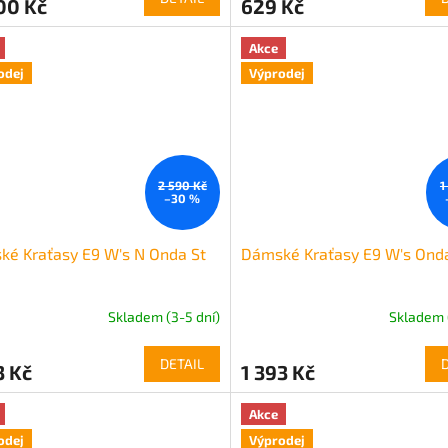
00 Kč
629 Kč
Akce
odej
Výprodej
2 590 Kč
1
–30 %
é Kraťasy E9 W's N Onda St
Dámské Kraťasy E9 W's Ond
Skladem (3-5 dní)
Skladem 
DETAIL
3 Kč
1 393 Kč
Akce
odej
Výprodej