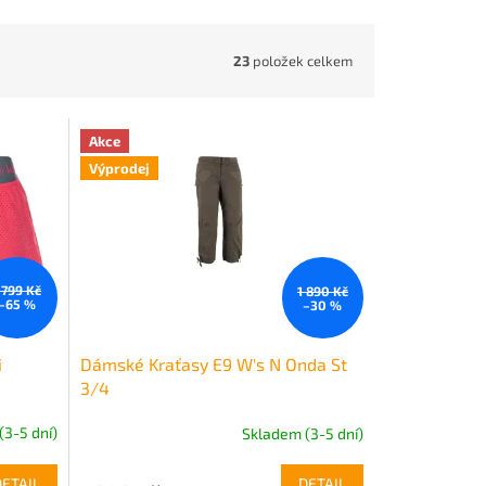
23
položek celkem
Akce
Výprodej
 799 Kč
1 890 Kč
–65 %
–30 %
i
Dámské Kraťasy E9 W's N Onda St
3/4
(3-5 dní)
Skladem (3-5 dní)
DETAIL
DETAIL