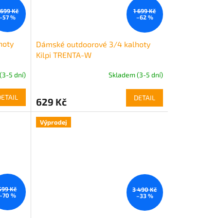
 699 Kč
1 699 Kč
–57 %
–62 %
hoty
Dámské outdoorové 3/4 kalhoty
Kilpi TRENTA-W
(3-5 dní)
Skladem (3-5 dní)
DETAIL
DETAIL
629 Kč
Výprodej
599 Kč
3 490 Kč
–70 %
–33 %