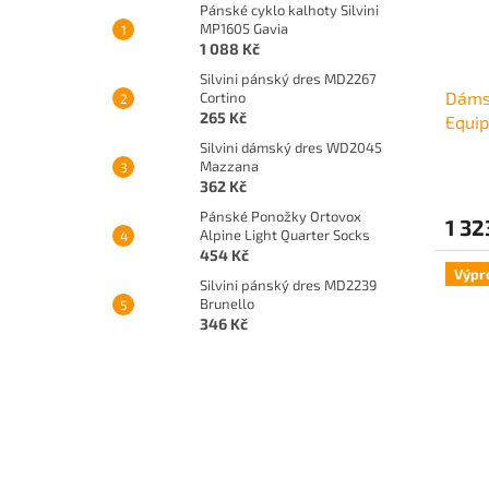
Pánské cyklo kalhoty Silvini
MP1605 Gavia
1 088 Kč
Silvini pánský dres MD2267
Dáms
Cortino
265 Kč
Equi
- čer
Silvini dámský dres WD2045
Mazzana
362 Kč
Pánské Ponožky Ortovox
1 32
Alpine Light Quarter Socks
454 Kč
Výpr
Silvini pánský dres MD2239
Brunello
346 Kč