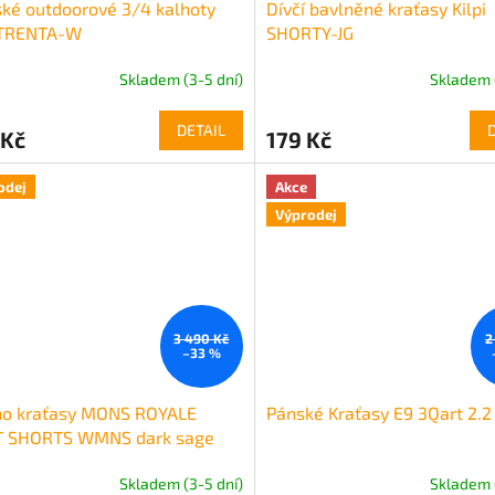
ké outdoorové 3/4 kalhoty
Dívčí bavlněné kraťasy Kilpi
i TRENTA-W
SHORTY-JG
Skladem (3-5 dní)
Skladem 
DETAIL
 Kč
179 Kč
odej
Akce
Výprodej
3 490 Kč
2
–33 %
no kraťasy MONS ROYALE
Pánské Kraťasy E9 3Qart 2.2
T SHORTS WMNS dark sage
Skladem (3-5 dní)
Skladem 