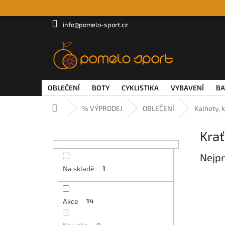
Přejít
na
obsah
info@pomelo-sport.cz
OBLEČENÍ
BOTY
CYKLISTIKA
VYBAVENÍ
BA
Domů
% VÝPRODEJ
OBLEČENÍ
Kalhoty, 
P
Kra
o
s
Nejpr
t
r
Na skladě
1
a
n
n
Akce
14
í
p