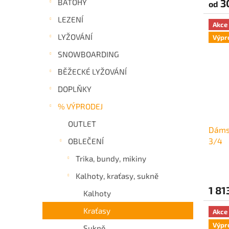
3
BATOHY
od
LEZENÍ
Akce
LYŽOVÁNÍ
Výpr
SNOWBOARDING
BĚŽECKÉ LYŽOVÁNÍ
DOPLŇKY
% VÝPRODEJ
OUTLET
Dámsk
3/4
OBLEČENÍ
Trika, bundy, mikiny
Kalhoty, kraťasy, sukně
1 81
Kalhoty
Kraťasy
Akce
Výpr
Sukně