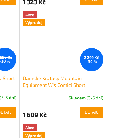
1 323 Kč
Akce
Výprodej
 990 Kč
2 299 Kč
–30 %
–30 %
a Short
Dámské Kraťasy Mountain
Equipment W's Comici Short
(3-5 dní)
Skladem (3-5 dní)
DETAIL
DETAIL
1 609 Kč
Akce
Výprodej