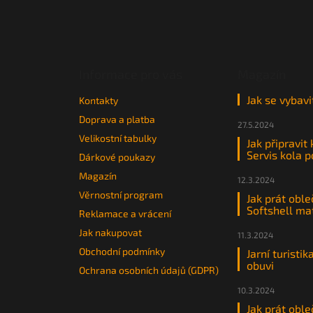
Z
á
p
a
t
Informace pro vás
Magazín
í
Jak se vybavi
Kontakty
Doprava a platba
27.5.2024
Velikostní tabulky
Jak připravit
Servis kola 
Dárkové poukazy
Magazín
12.3.2024
Věrnostní program
Jak prát oble
Softshell ma
Reklamace a vrácení
Jak nakupovat
11.3.2024
Obchodní podmínky
Jarní turistik
obuvi
Ochrana osobních údajů (GDPR)
10.3.2024
Jak prát oble