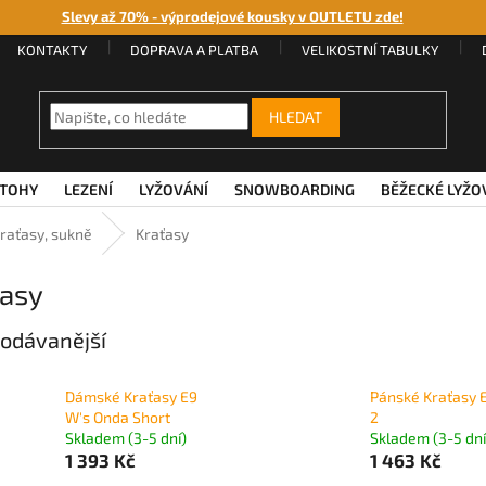
Slevy až 70% - výprodejové kousky v OUTLETU zde!
KONTAKTY
DOPRAVA A PLATBA
VELIKOSTNÍ TABULKY
HLEDAT
TOHY
LEZENÍ
LYŽOVÁNÍ
SNOWBOARDING
BĚŽECKÉ LYŽO
kraťasy, sukně
Kraťasy
ťasy
odávanější
Dámské Kraťasy E9
Pánské Kraťasy E
W's Onda Short
2
Skladem (3-5 dní)
Skladem (3-5 dní
1 393 Kč
1 463 Kč