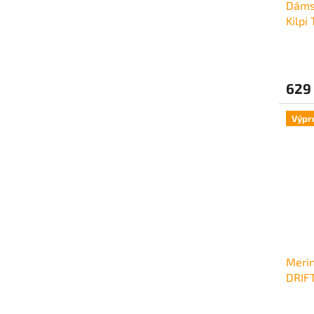
Dáms
Kilp
629
Výpr
Meri
DRIF