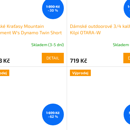
1 890 Kč
1
–30 %
ké Kraťasy Mountain
Dámské outdoorové 3/4 kal
pment W's Dynamo Twin Short
Kilpi OTARA-W
vené
Skladem (3-5 dní)
Skladem 
DETAIL
3 Kč
719 Kč
odej
Výprodej
1 699 Kč
–62 %