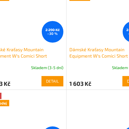
2 290 Kč
2
–30 %
ké Kraťasy Mountain
Dámské Kraťasy Mountain
ment W's Comici Short
Equipment W's Comici Short
Skladem (3-5 dní)
Skladem 
DETAIL
3 Kč
1 603 Kč
odej