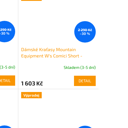
 290 Kč
2 290 Kč
–30 %
–30 %
Dámské Kraťasy Mountain
Equipment W's Comici Short -
zelené
(3-5 dní)
Skladem (3-5 dní)
DETAIL
DETAIL
1 603 Kč
Výprodej