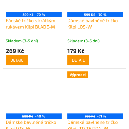
899 Kč
–70 %
599 Kč
–70 %
Pánské tričko s krátkým
Dámské bavlněné tričko
rukávem Kilpi BLADE-M
Kilpi LOS-W
Skladem (3-5 dní)
Skladem (3-5 dní)
269 Kč
179 Kč
DETAIL
DETAIL
Výprodej
599 Kč
–40 %
799 Kč
–71 %
Dámské bavlněné tričko
Dámské bavlněné tričko
Kilpi LOS-W
Kilpi LTD TRITON-W