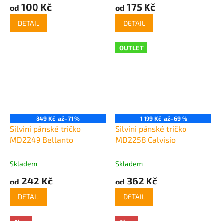
100 Kč
175 Kč
od
od
DETAIL
DETAIL
OUTLET
849 Kč
až
–71 %
1 199 Kč
až
–69 %
Silvini pánské tričko
Silvini pánské tričko
MD2249 Bellanto
MD2258 Calvisio
Skladem
Skladem
242 Kč
362 Kč
od
od
DETAIL
DETAIL