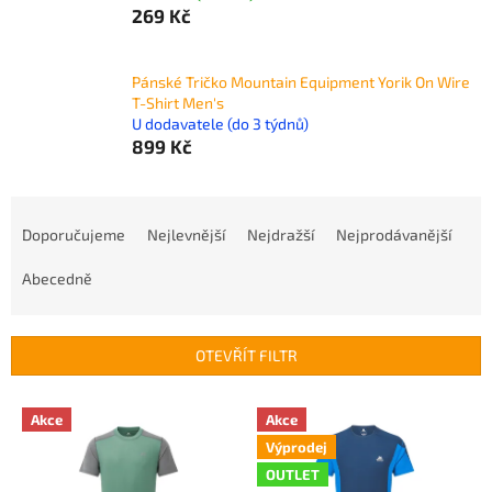
269 Kč
Pánské Tričko Mountain Equipment Yorik On Wire
T-Shirt Men's
U dodavatele (do 3 týdnů)
899 Kč
Ř
a
Doporučujeme
Nejlevnější
Nejdražší
Nejprodávanější
z
e
Abecedně
n
í
p
OTEVŘÍT FILTR
r
o
V
Akce
Akce
d
ý
u
Výprodej
p
k
OUTLET
i