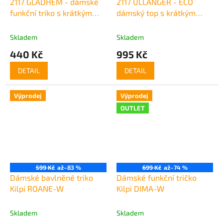
2117 GLADHEM - dámské
2117 ULLÅNGER - ECO
funkční triko s krátkým
dámský top s krátkým
rukávem
rukávem z merino vlny
Skladem
Skladem
440 Kč
995 Kč
DETAIL
DETAIL
Výprodej
Výprodej
OUTLET
599 Kč
až
–83 %
699 Kč
až
–74 %
Dámské bavlněné triko
Dámské funkční tričko
Kilpi ROANE-W
Kilpi DIMA-W
Skladem
Skladem