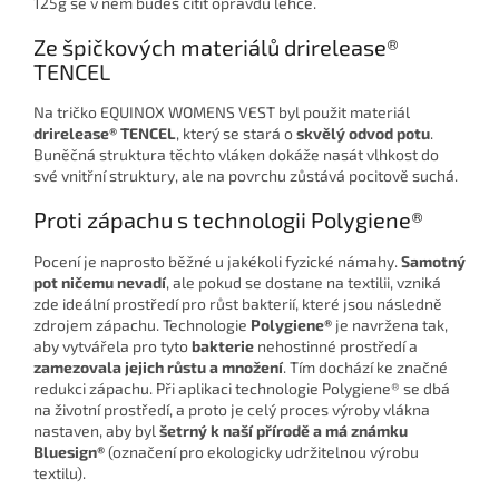
125g se v něm budeš cítit opravdu lehce.
Ze špičkových materiálů drirelease®
TENCEL
Na tričko EQUINOX WOMENS VEST byl použit materiál
drirelease® TENCEL
, který se stará o
skvělý odvod potu
.
Buněčná struktura těchto vláken dokáže nasát vlhkost do
své vnitřní struktury, ale na povrchu zůstává pocitově suchá.
Proti zápachu s technologii Polygiene®
Pocení je naprosto běžné u jakékoli fyzické námahy.
Samotný
pot ničemu nevadí
, ale pokud se dostane na textilii, vzniká
zde ideální prostředí pro růst bakterií, které jsou následně
zdrojem zápachu. Technologie
Polygiene®
je navržena tak,
aby vytvářela pro tyto
bakterie
nehostinné prostředí a
zamezovala jejich růstu a množení
. Tím dochází ke značné
redukci zápachu. Při aplikaci technologie Polygiene® se dbá
na životní prostředí, a proto je celý proces výroby vlákna
nastaven, aby byl
šetrný k naší přírodě a má známku
Bluesign®
(označení pro ekologicky udržitelnou výrobu
textilu).