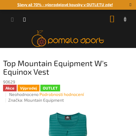
Přejít
Slevy až 70% - výprodejové kousky v OUTLETU zde!
na
obsah
NÁKUP
KOŠÍK
Top Mountain Equipment W's
Equinox Vest
90629
Akce
Výprodej
OUTLET
Průměrné
Neohodnoceno
Podrobnosti hodnocení
hodnocení
Značka:
Mountain Equipment
produktu
je
0,0
z
5
hvězdiček.