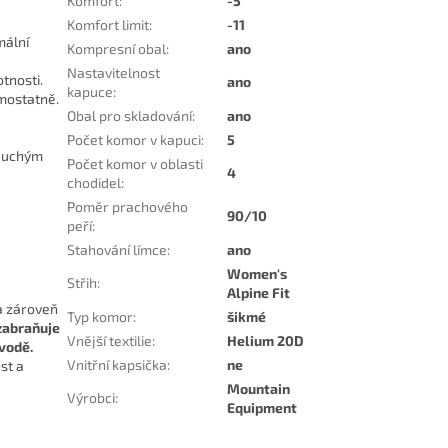
Komfort
:
-5
Komfort limit
:
-11
mální
Kompresní obal
:
ano
Nastavitelnost
tnosti.
ano
kapuce
:
mostatně.
Obal pro skladování
:
ano
Počet komor v kapuci
:
5
oduchým
Počet komor v oblasti
4
chodidel
:
Poměr prachového
90/10
peří
:
Stahování límce
:
ano
Women's
Střih
:
Alpine Fit
a zároveň
Typ komor
:
šikmé
 zabraňuje
Vnější textilie
:
Helium 20D
vodě.
Vnitřní kapsička
:
ne
st a
Mountain
Výrobci
:
Equipment