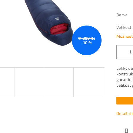
Barva
Velikost
Možnosti
11 399 Kč
–10 %
Lehký dá
konstruk
garantuj
velikost 
Detailní