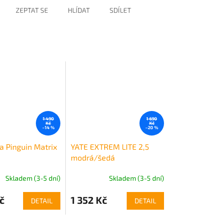
ZEPTAT SE
HLÍDAT
SDÍLET
1 490
1 690
Kč
Kč
–14 %
–20 %
a Pinguin Matrix
YATE EXTREM LITE 2,5
modrá/šedá
Samonafukovací
Skladem (3-5 dní)
Skladem (3-5 dní)
karimatka
č
1 352 Kč
DETAIL
DETAIL