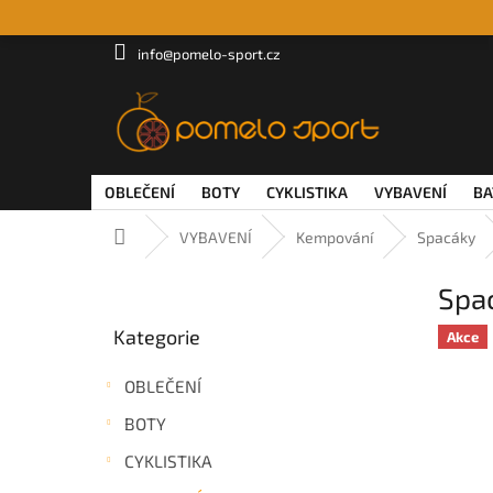
Přejít
na
obsah
info@pomelo-sport.cz
OBLEČENÍ
BOTY
CYKLISTIKA
VYBAVENÍ
BA
Domů
VYBAVENÍ
Kempování
Spacáky
P
Spa
o
Přeskočit
s
Kategorie
kategorie
Akce
t
r
OBLEČENÍ
a
n
BOTY
n
CYKLISTIKA
í
p