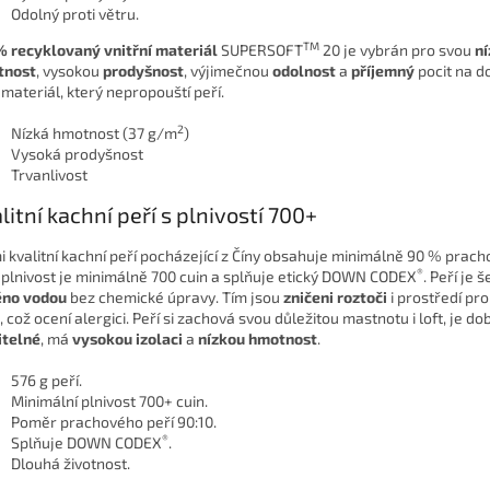
Odolný proti větru.
TM
 recyklovaný vnitřní materiál
SUPERSOFT
20 je vybrán pro svou
n
tnost
, vysokou
prodyšnost
, výjimečnou
odolnost
a
příjemný
pocit na do
 materiál, který nepropouští peří.
2
Nízká hmotnost (37 g/m
)
Vysoká prodyšnost
Trvanlivost
litní kachní peří s plnivostí 700+
i kvalitní kachní peří pocházející z Číny obsahuje minimálně 90 % prach
®
 plnivost je minimálně 700 cuin a splňuje etický DOWN CODEX
. Peří je 
ěno vodou
bez chemické úpravy. Tím jsou
zničeni roztoči
i prostředí pro
, což ocení alergici. Peří si zachová svou důležitou mastnotu i loft, je do
itelné
, má
vysokou izolaci
a
nízkou hmotnost
.
576 g peří.
Minimální plnivost 700+ cuin.
Poměr prachového peří 90:10.
®
Splňuje DOWN CODEX
.
Dlouhá životnost.