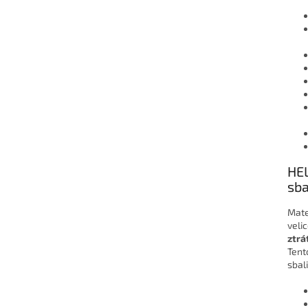
HEL
sba
Mate
veli
ztrá
Tent
sbali