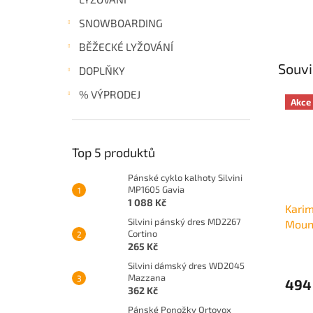
SNOWBOARDING
BĚŽECKÉ LYŽOVÁNÍ
Souvi
DOPLŇKY
% VÝPRODEJ
Akce
Top 5 produktů
Pánské cyklo kalhoty Silvini
MP1605 Gavia
1 088 Kč
Kari
Silvini pánský dres MD2267
Moun
Cortino
Sleep
265 Kč
Silvini dámský dres WD2045
Mazzana
494
362 Kč
Pánské Ponožky Ortovox