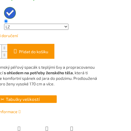
 doručení
Přidat do košíku
mský péřový spacák s teplými švy a propracovanou
cí
s ohledem na potřeby ženského těla
, která ti
e komfortní spánek od jara do podzimu. Prodloužená
pro ženy vysoké 170 cm a více.
Tabulky velikostí
 informace