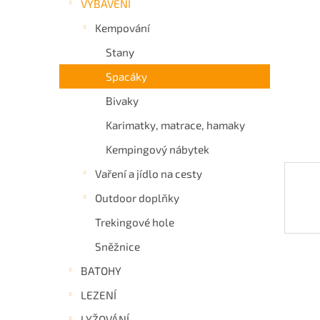
VYBAVENÍ
a
Kempování
n
e
Stany
l
Spacáky
Bivaky
Karimatky, matrace, hamaky
Kempingový nábytek
Vaření a jídlo na cesty
Outdoor doplňky
Trekingové hole
Sněžnice
BATOHY
LEZENÍ
LYŽOVÁNÍ