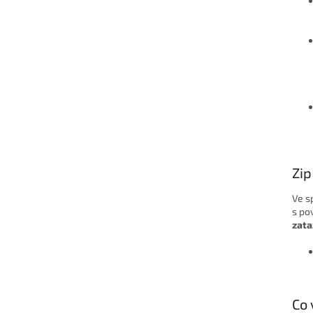
Zip
Ve s
s po
zat
Co 