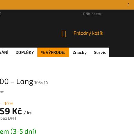
DÁRKOVÉ POUKAZY
MAGAZÍN
VĚRNOSTNÍ PROGRAM
Přihlášení
REKL
NÁKUPNÍ
Prázdný košík
KOŠÍK
VÁNÍ
DOPLŇKY
% VÝPRODEJ
Značky
Servis
Magazín
00 - Long
105414
nt
č
–10 %
259 Kč
/ ks
 bez DPH
em (3-5 dní)