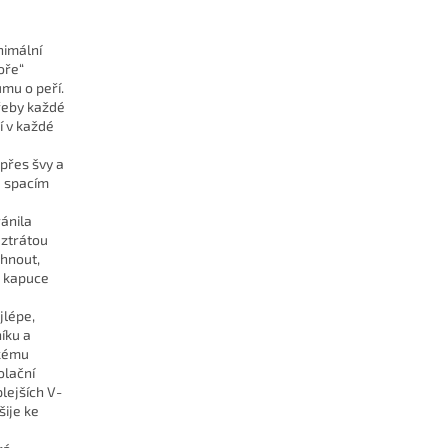
nimální
oře“
umu o peří.
řeby každé
í v každé
 přes švy a
e spacím
ánila
 ztrátou
áhnout,
t kapuce
jlépe,
íku a
ckému
olační
plejších V-
šije ke