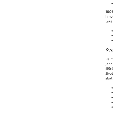
100%
hmo
také
Kva
Velm
jeho
čišt
život
sbal