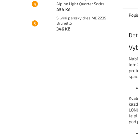
Alpine Light Quarter Socks
454 Kč
Popi
Silvini pánský dres MD2239
Brunello
346 Kč
Det
Vyb
Nabí
letn
prot
spac
Kval
každ
LONG
Je p
pod 