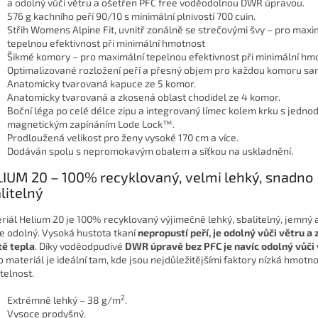
a odolný vůči větru a ošetřen PFC free voděodolnou DWR úpravou.
576 g kachního peří 90/10 s minimální plnivostí 700 cuin.
Střih Womens Alpine Fit, uvnitř zonálně se strečovými švy – pro maxi
tepelnou efektivnost při minimální hmotnost
Šikmé komory – pro maximální tepelnou efektivnost při minimální hmo
Optimalizované rozložení peří a přesný objem pro každou komoru sa
Anatomicky tvarovaná kapuce ze 5 komor.
Anatomicky tvarovaná a zkosená oblast chodidel ze 4 komor.
Boční léga po celé délce zipu a integrovaný límec kolem krku s jedn
magnetickým zapínáním Lode Lock™.
Prodloužená velikost pro ženy vysoké 170 cm a více.
Dodáván spolu s nepromokavým obalem a síťkou na uskladnění.
IUM 20 – 100% recyklovaný, velmi lehký, snadno
litelný
riál Helium 20 je 100% recyklovaný výjimečně lehký, sbalitelný, jemný 
ce odolný. Vysoká hustota tkaní
nepropustí peří, je odolný vůči větru a
tě tepla
. Díky voděodpudivé
DWR úpravě bez PFC je navíc odolný vůči 
o materiál je ideální tam, kde jsou nejdůležitějšími faktory nízká hmotno
telnost.
2
Extrémně lehký – 38 g/m
.
Vysoce prodyšný.