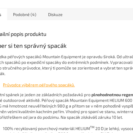
s
Podobné (4)
Diskuze
ailní popis produktu
er si ten správný spacák
dka péřových spacáků Mountain Equipment je opravdu široká. Od ultral
ích spacáků po expediční spacáky do extrémních podmínek. Vypracovali
o stručného průvodce, který ti pomůže se zorientovat a vybrat ten spr
ák.
Průvodce výběrem péřového spacáků.
itní spánek je jeden ze základních požadavků pro
plnohodnotnou regen
é outdoorové aktivitě. Péřový spacák Mountain Equipment HELIUM 6
 má hmotnost neuvěřitelných 980 g a přitom se v něm pohodlně vyspíš p
lněn velmi kvalitním kachním peřím. Vhodný pro spaní ve stanu, winter
přístřeškem od jara do podzimu. Na spacák získáváš záruku 10 let.
TM
100% recyklovaný povrchový materiál HELIUM
20 D je lehký, vysoc