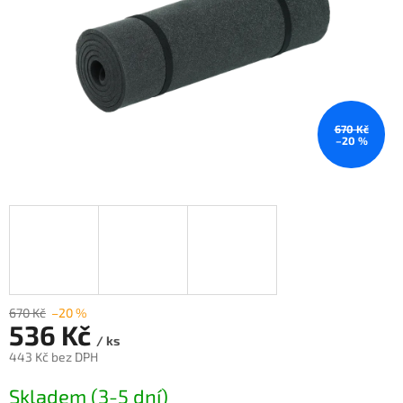
670 Kč
–20 %
670 Kč
–20 %
536 Kč
/ ks
443 Kč bez DPH
Měrná
Skladem (3-5 dní)
cena: