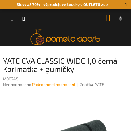
Přejít
Slevy až 70% - výprodejové kousky v OUTLETU zde!
na
obsah
NÁKUP
KOŠÍK
YATE EVA CLASSIC WIDE 1,0 černá
Karimatka + gumičky
M00245
Průměrné
Neohodnoceno
Podrobnosti hodnocení
Značka:
YATE
hodnocení
produktu
je
0,0
z
5
hvězdiček.