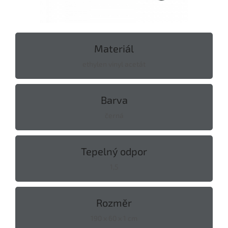
Materiál
ethylen vinyl acetát
Barva
černá
Tepelný odpor
1,5
Rozměr
190 x 60 x 1 cm