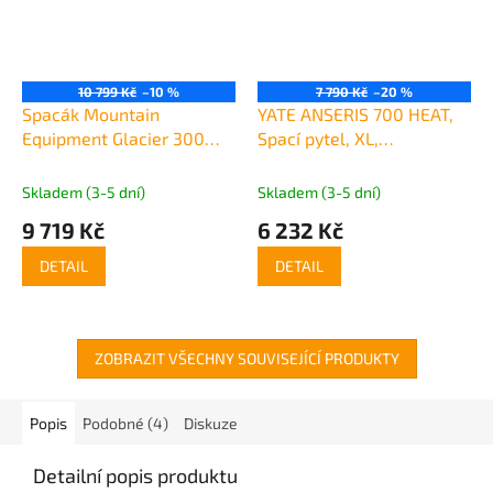
10 799 Kč
–10 %
7 790 Kč
–20 %
Spacák Mountain
YATE ANSERIS 700 HEAT,
Equipment Glacier 300
Spací pytel, XL,
Long
220x80x50, vak
Skladem (3-5 dní)
Skladem (3-5 dní)
9 719 Kč
6 232 Kč
DETAIL
DETAIL
ZOBRAZIT VŠECHNY SOUVISEJÍCÍ PRODUKTY
Popis
Podobné (4)
Diskuze
Detailní popis produktu