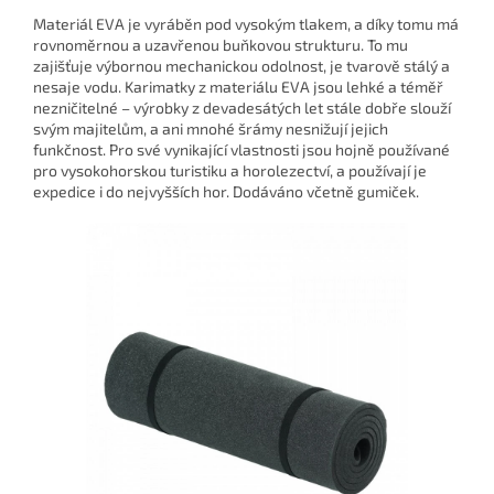
Materiál EVA je vyráběn pod vysokým tlakem, a díky tomu má
rovnoměrnou a uzavřenou buňkovou strukturu. To mu
zajišťuje výbornou mechanickou odolnost, je tvarově stálý a
nesaje vodu. Karimatky z materiálu EVA jsou lehké a téměř
nezničitelné – výrobky z devadesátých let stále dobře slouží
svým majitelům, a ani mnohé šrámy nesnižují jejich
funkčnost. Pro své vynikající vlastnosti jsou hojně používané
pro vysokohorskou turistiku a horolezectví, a používají je
expedice i do nejvyšších hor. Dodáváno včetně gumiček.