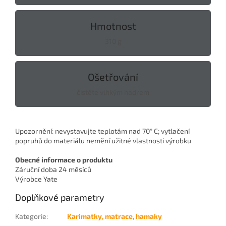
Hmotnost
310 g
Ošetřování
čistěte vlhkým hadrem
Upozornění: nevystavujte teplotám nad 70° C; vytlačení
popruhů do materiálu nemění užitné vlastnosti výrobku
Obecné informace o produktu
Záruční doba
24 měsíců
Výrobce
Yate
Doplňkové parametry
Kategorie
:
Karimatky, matrace, hamaky