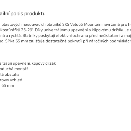
ailní popis produktu
 plastových nasouvacích blatníků SKS Velo65 Mountain navržená pro h
likostí ráfků 26-29". Díky univerzálnímu upevnění a klipovému držáku je
ná a rychlá. Blatníky poskytují efektivní ochranu před nečistotami a maj
ed. Šířka 65 mm zajišťuje dostatečné pokrytí i při náročných podmínkách
erzální upevnění, klipový držák
oduchá montáž
lá obsluha
tovní vzhled
a 65 mm