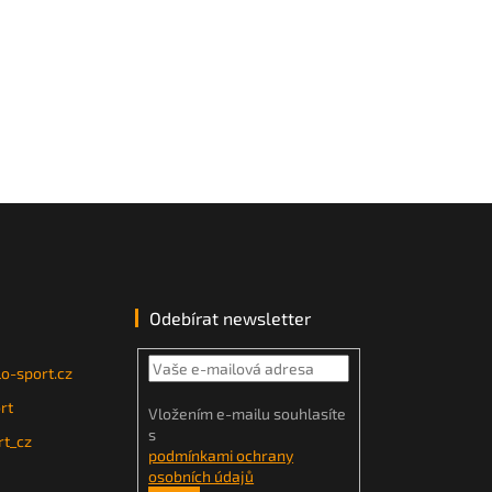
Odebírat newsletter
o-sport.cz
rt
Vložením e-mailu souhlasíte
s
t_cz
podmínkami ochrany
osobních údajů