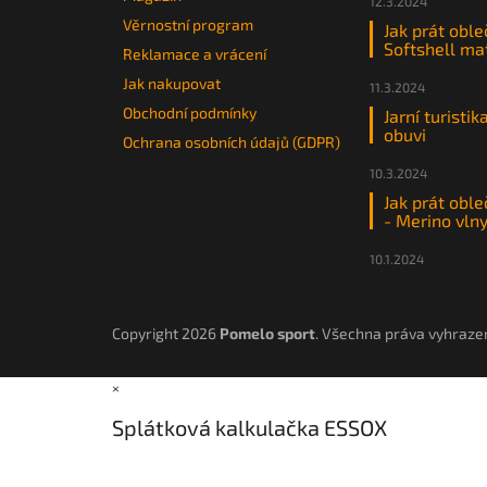
12.3.2024
Věrnostní program
Jak prát oble
Softshell ma
Reklamace a vrácení
Jak nakupovat
11.3.2024
Obchodní podmínky
Jarní turistik
obuvi
Ochrana osobních údajů (GDPR)
10.3.2024
Jak prát oble
- Merino vln
10.1.2024
Copyright 2026
Pomelo sport
. Všechna práva vyhraze
×
Splátková kalkulačka ESSOX