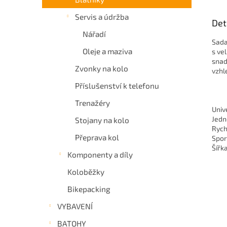
Servis a údržba
Det
Nářadí
Sada
Oleje a maziva
s ve
snad
Zvonky na kolo
vzhl
Příslušenství k telefonu
Trenažéry
Univ
Jedn
Stojany na kolo
Rych
Přeprava kol
Spor
Šířk
Komponenty a díly
Koloběžky
Bikepacking
VYBAVENÍ
BATOHY