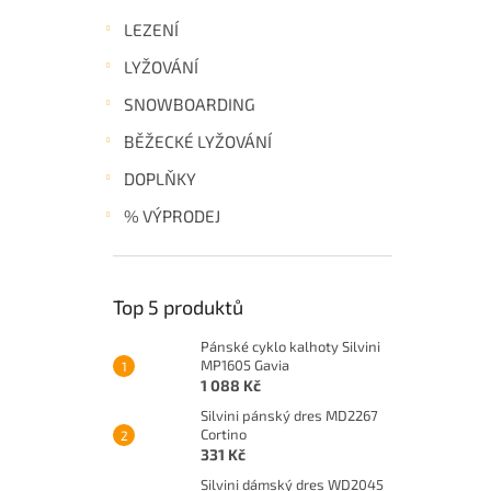
LEZENÍ
LYŽOVÁNÍ
SNOWBOARDING
BĚŽECKÉ LYŽOVÁNÍ
DOPLŇKY
% VÝPRODEJ
Top 5 produktů
Pánské cyklo kalhoty Silvini
MP1605 Gavia
1 088 Kč
Silvini pánský dres MD2267
Cortino
331 Kč
Silvini dámský dres WD2045