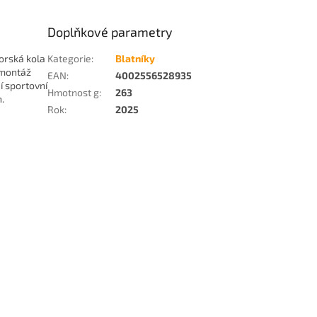
Doplňkové parametry
orská kola
Kategorie
:
Blatníky
 montáž
EAN
:
4002556528935
í sportovní
Hmotnost g
:
263
.
Rok
:
2025