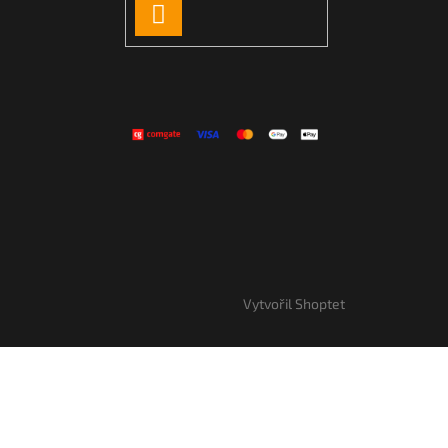
PŘIHLÁSIT
SE
Vytvořil Shoptet