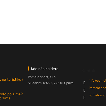
Kde nás najdete
Kontakt
Pomelo sport, s.r.o.
t na turistiku?
info
@
pomel
Skladištní 692/3, 746 01 Opava
Pomelo spo
 kolo po zimě?
pomelospor
po zimě