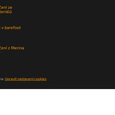
čení ze
teriálů
a v barefoot
čení z Merina
y
na.
Upravit nastavení cookies