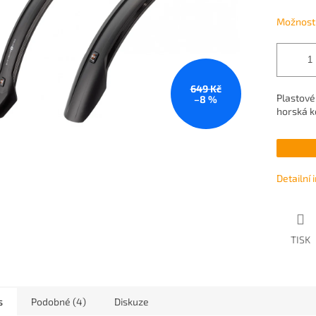
Možnosti
649 Kč
Plastové
–8 %
horská k
Detailní
TISK
s
Podobné (4)
Diskuze