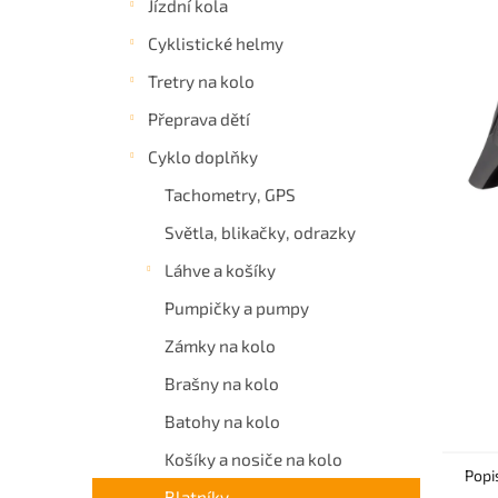
Jízdní kola
a
Cyklistické helmy
n
e
Tretry na kolo
l
Přeprava dětí
Cyklo doplňky
Tachometry, GPS
Světla, blikačky, odrazky
Láhve a košíky
Pumpičky a pumpy
Zámky na kolo
Brašny na kolo
Batohy na kolo
Košíky a nosiče na kolo
Popi
Blatníky