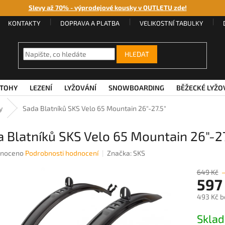
Slevy až 70% - výprodejové kousky v OUTLETU zde!
KONTAKTY
DOPRAVA A PLATBA
VELIKOSTNÍ TABULKY
HLEDAT
TOHY
LEZENÍ
LYŽOVÁNÍ
SNOWBOARDING
BĚŽECKÉ LYŽO
y
Sada Blatníků SKS Velo 65 Mountain 26"-27.5"
 Blatníků SKS Velo 65 Mountain 26"-27
né
noceno
Podrobnosti hodnocení
Značka:
SKS
ení
u
649 Kč
597
493 Kč b
Měrná
Sklad
ek.
cena: