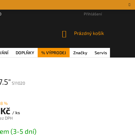
DÁRKOVÉ POUKAZY
MAGAZÍN
VĚRNOSTNÍ PROGRAM
Přihlášení
REKL
NÁKUPNÍ
Prázdný košík
KOŠÍK
VÁNÍ
DOPLŇKY
% VÝPRODEJ
Značky
Servis
Magazín
.5"
S11020
–8 %
 Kč
/ ks
ez DPH
em (3-5 dní)