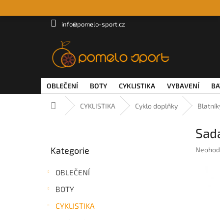
Přejít
na
obsah
info@pomelo-sport.cz
OBLEČENÍ
BOTY
CYKLISTIKA
VYBAVENÍ
BA
Domů
CYKLISTIKA
Cyklo doplňky
Blatník
P
Sada
o
Přeskočit
s
Kategorie
Průměr
Neohod
kategorie
t
hodnoc
r
produkt
OBLEČENÍ
a
je
n
0,0
BOTY
z
n
5
CYKLISTIKA
í
hvězdič
p