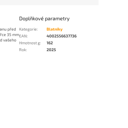
Doplňkové parametry
ranu před
Kategorie
:
Blatníky
šířce 35 mm
EAN
:
4002556637736
ed vašeho
Hmotnost g
:
162
Rok
:
2025