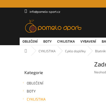
Přejít
na
obsah
info@pomelo-sport.cz
OBLEČENÍ
BOTY
CYKLISTIKA
VYBAVENÍ
BA
Domů
CYKLISTIKA
Cyklo doplňky
Blatník
P
Zadn
o
Přeskočit
s
Kategorie
Průměr
Neohod
kategorie
t
hodnoc
r
produkt
OBLEČENÍ
a
je
n
0,0
BOTY
z
n
5
CYKLISTIKA
í
hvězdič
p