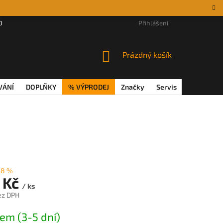
DÁRKOVÉ POUKAZY
MAGAZÍN
VĚRNOSTNÍ PROGRAM
Přihlášení
REKL
NÁKUPNÍ
Prázdný košík
KOŠÍK
VÁNÍ
DOPLŇKY
% VÝPRODEJ
Značky
Servis
Magazín
–8 %
 Kč
/ ks
ez DPH
em (3-5 dní)