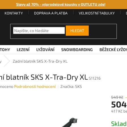
Slevy až 70% - výprodejové kousky v OUTLETU zde!
KONTAKTY
DOPRAVA A PLATBA
VELIKOSTNÍ TABULKY
HLEDAT
TOHY
LEZENÍ
LYŽOVÁNÍ
SNOWBOARDING
BĚŽECKÉ LYŽO
y
Zadní blatník SKS X-Tra-Dry XL
í blatník SKS X-Tra-Dry XL
S11216
né
noceno
Podrobnosti hodnocení
Značka:
SKS
ení
u
549 Kč
504
417 Kč b
Měrná
Sklad
ek.
cena: