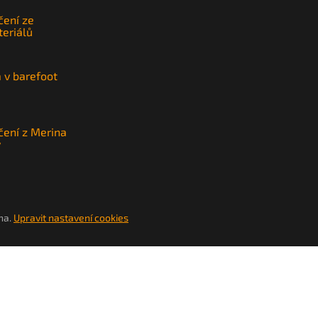
čení ze
teriálů
a v barefoot
čení z Merina
y
na.
Upravit nastavení cookies