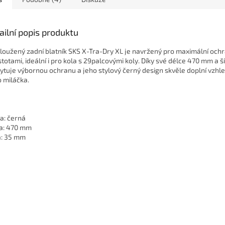
ailní popis produktu
loužený zadní blatník SKS X-Tra-Dry XL je navržený pro maximální och
stotami, ideální i pro kola s 29palcovými koly. Díky své délce 470 mm a 
ytuje výbornou ochranu a jeho stylový černý design skvěle doplní vzhl
o miláčka.
a: černá
a: 470 mm
a: 35 mm