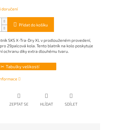
 doručení
Přidat do košíku
atník SKS X-Tra-Dry XL v prodlouženém provedení,
 pro 29palcová kola. Tento blatník na kolo poskytuje
í ochranu díky extra dlouhému tvaru.
Tabulky velikostí
 informace
ZEPTAT SE
HLÍDAT
SDÍLET