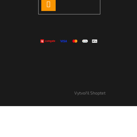
PŘIHLÁSIT
SE
Vytvořil Shoptet