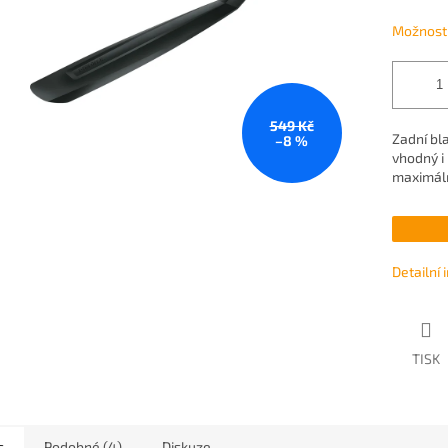
Možnosti
549 Kč
Zadní bl
–8 %
vhodný i
maximáln
Detailní
TISK
s
Podobné (4)
Diskuze