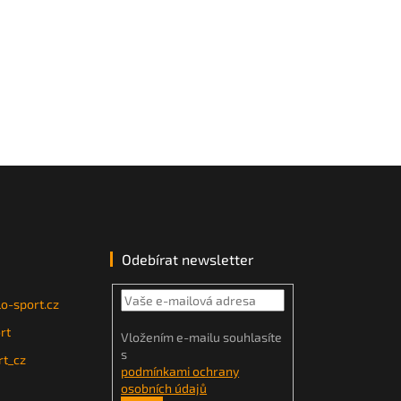
Odebírat newsletter
o-sport.cz
rt
Vložením e-mailu souhlasíte
s
t_cz
podmínkami ochrany
osobních údajů