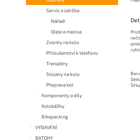
Servis a údržba
Det
Nářadí
Oleje a maziva
Prod
neči
Zvonky na kolo
posk
cykl
Příslušenství k telefonu
Trenažéry
Barv
Stojany na kolo
Délk
Přeprava kol
Šířk
Komponenty a díly
Koloběžky
Bikepacking
VYBAVENÍ
BATOHY