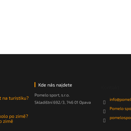
Kde nás najdete
Kontakt
Pomelo sport, s.r.o.
t na turistiku?
info
@
pomel
Skladištní 692/3, 746 01 Opava
Pomelo spo
 kolo po zimě?
pomelospor
po zimě