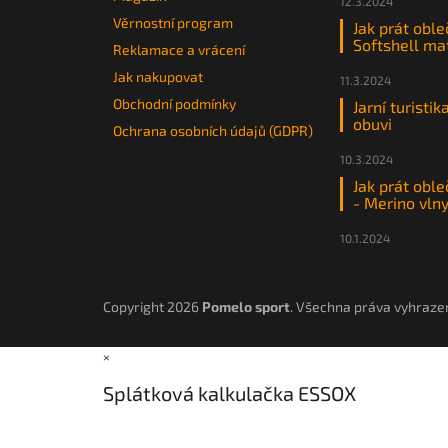
12.3.2024
Věrnostní program
Jak prát oble
Softshell ma
Reklamace a vrácení
Jak nakupovat
11.3.2024
Obchodní podmínky
Jarní turistik
obuvi
Ochrana osobních údajů (GDPR)
10.3.2024
Jak prát oble
- Merino vln
10.1.2024
Copyright 2026
Pomelo sport
. Všechna práva vyhraze
×
Splátková kalkulačka ESSOX