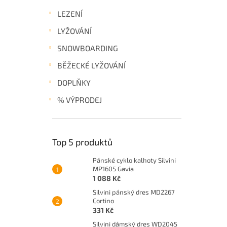
LEZENÍ
LYŽOVÁNÍ
SNOWBOARDING
BĚŽECKÉ LYŽOVÁNÍ
DOPLŇKY
% VÝPRODEJ
Top 5 produktů
Pánské cyklo kalhoty Silvini
MP1605 Gavia
1 088 Kč
Silvini pánský dres MD2267
Cortino
331 Kč
Silvini dámský dres WD2045