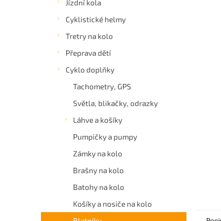
Jízdní kola
a
Cyklistické helmy
n
e
Tretry na kolo
l
Přeprava dětí
Cyklo doplňky
Tachometry, GPS
Světla, blikačky, odrazky
Láhve a košíky
Pumpičky a pumpy
Zámky na kolo
Brašny na kolo
Batohy na kolo
Košíky a nosiče na kolo
Blatníky
Popi