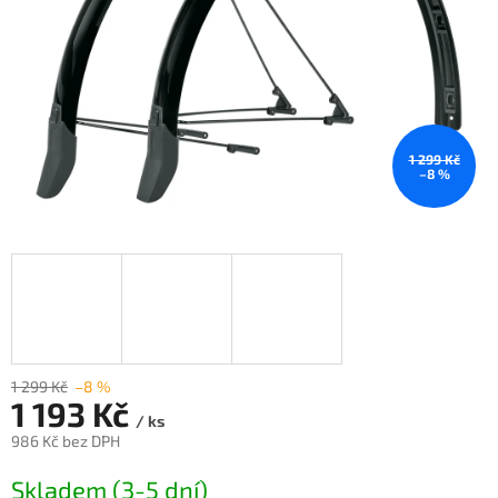
1 299 Kč
–8 %
1 299 Kč
–8 %
1 193 Kč
/ ks
986 Kč bez DPH
Měrná
Skladem (3-5 dní)
cena: