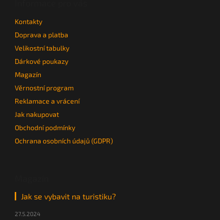
a
Informace pro vás
t
Kontakty
í
Doprava a platba
Velikostní tabulky
Dárkové poukazy
Magazín
Věrnostní program
Reklamace a vrácení
Jak nakupovat
Obchodní podmínky
Ochrana osobních údajů (GDPR)
Magazín
Jak se vybavit na turistiku?
27.5.2024