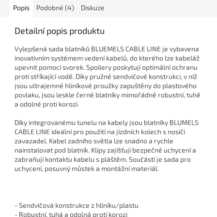
Popis
Podobné (4)
Diskuze
Detailní popis produktu
Vylepšená sada blatníků BLUEMELS CABLE LINE je vybavena
inovativním systémem vedení kabelů, do kterého lze kabeláž
upevnit pomocí svorek. Spoilery poskytují optimální ochranu
proti stříkající vodě. Díky pružné sendvičové konstrukci, v níž
jsou ultrajemné hliníkové proužky zapuštěny do plastového
povlaku, jsou leskle černé blatníky mimořádně robustní, tuhé
a odolné proti korozi.
Díky integrovanému tunelu na kabely jsou blatníky BLUMELS
CABLE LINE ideální pro použití na jízdních kolech s nosiči
zavazadel. Kabel zadního světla lze snadno a rychle
nainstalovat pod blatník. Klipy zajišťují bezpečné uchycení a
zabraňují kontaktu kabelu s pláštěm. Součástí je sada pro
uchycení, posuvný můstek a montážní materiál.
- Sendvičová konstrukce z hliníku/plastu
- Robustní, tuhá a odolná proti korozi