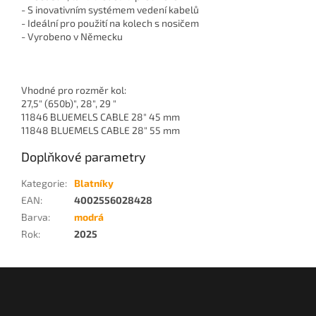
- S inovativním systémem vedení kabelů
- Ideální pro použití na kolech s nosičem
- Vyrobeno v Německu
Vhodné pro rozměr kol:
27,5" (650b)", 28", 29 "
11846 BLUEMELS CABLE 28″ 45 mm
11848 BLUEMELS CABLE 28″ 55 mm
Doplňkové parametry
Kategorie
:
Blatníky
EAN
:
4002556028428
Barva
:
modrá
Rok
:
2025
Z
á
p