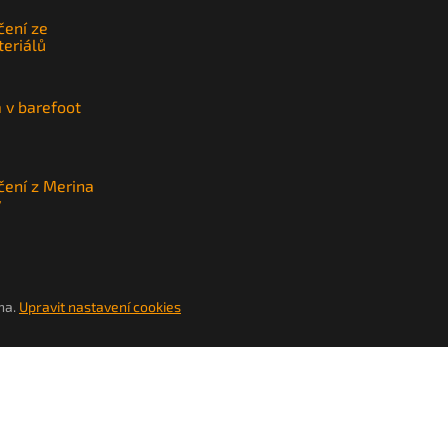
čení ze
teriálů
a v barefoot
čení z Merina
y
na.
Upravit nastavení cookies