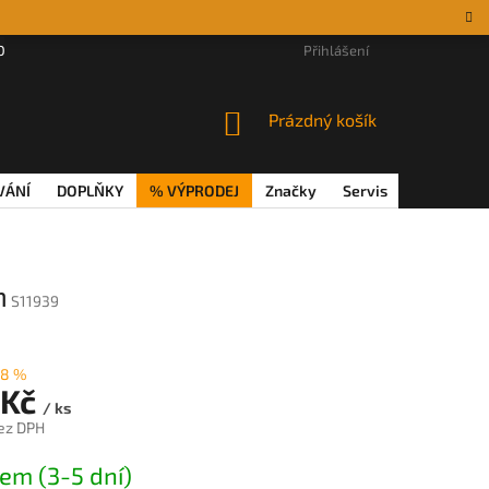
DÁRKOVÉ POUKAZY
MAGAZÍN
VĚRNOSTNÍ PROGRAM
Přihlášení
REKL
NÁKUPNÍ
Prázdný košík
KOŠÍK
VÁNÍ
DOPLŇKY
% VÝPRODEJ
Značky
Servis
Magazín
m
S11939
–8 %
 Kč
/ ks
ez DPH
em (3-5 dní)