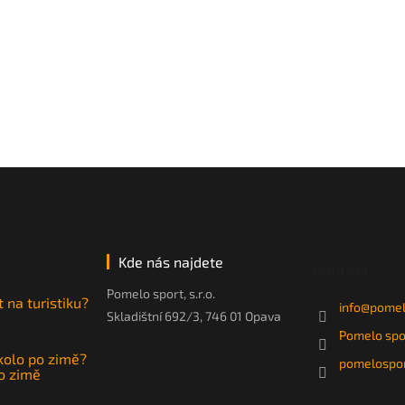
Kde nás najdete
Kontakt
Pomelo sport, s.r.o.
t na turistiku?
info
@
pomel
Skladištní 692/3, 746 01 Opava
Pomelo spo
 kolo po zimě?
pomelospor
po zimě