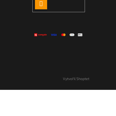
PŘIHLÁSIT
SE
Vytvořil Shoptet