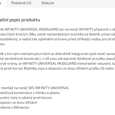
s
Podobné (4)
Diskuze
ailní popis produktu
ník INFINITY UNIVERSAL MUDGUARD lze na nosič INFINITY připevnit v n
oduchých krocích. Díky volně nastavitelným svorkám je blatník univerz
působitelný, a nabízí tak optimální ochranu před stříkající vodou pro braš
stu.
ník s černým matným povrchem je diskrétně integrován pod nosič zavaz
né sendvičové konstrukci, v níž jsou ultrajemné hliníkové proužky zapu
tové vrstvy, je INFINITY UNIVERSAL MUDGUARD mimořádně robustní, tu
ný proti korozi. Blatníky jsou k dispozici ve dvou šířkách profilu 56 nebo
o montáž na nosič SKS INFINITY UNIVERSAL
ndvičová konstrukce z hliníku a plastu
bustní, tuhý a odolný proti korozi
dispozici ve dvou šířkách
robeno v Německu