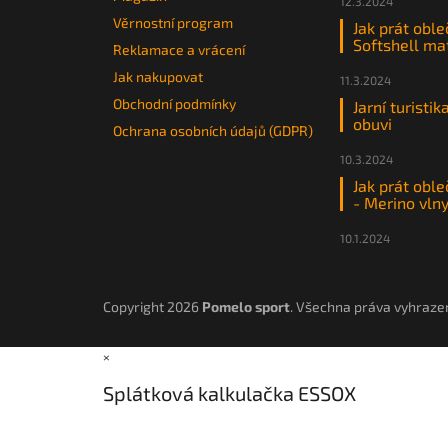
12.3.2024
Věrnostní program
Jak prát oble
Softshell ma
Reklamace a vrácení
Jak nakupovat
11.3.2024
Obchodní podmínky
Jarní turistik
obuvi
Ochrana osobních údajů (GDPR)
10.3.2024
Jak prát oble
- Merino vln
10.1.2024
Copyright 2026
Pomelo sport
. Všechna práva vyhraze
×
Splátková kalkulačka ESSOX