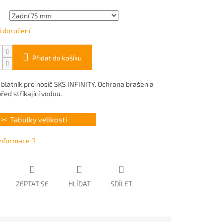
 doručení
Přidat do košíku
 blatník pro nosič SKS INFINITY. Ochrana brašen a
před stříkající vodou.
Tabulky velikostí
 informace
ZEPTAT SE
HLÍDAT
SDÍLET