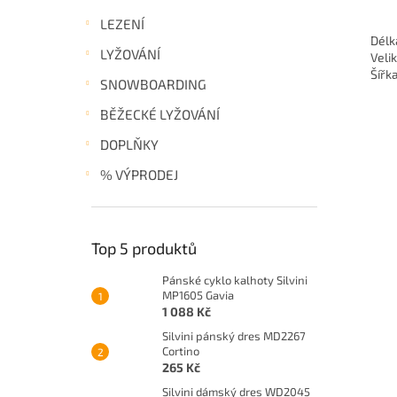
LEZENÍ
Délk
LYŽOVÁNÍ
Velik
Šířk
SNOWBOARDING
BĚŽECKÉ LYŽOVÁNÍ
DOPLŇKY
% VÝPRODEJ
Top 5 produktů
Pánské cyklo kalhoty Silvini
MP1605 Gavia
1 088 Kč
Silvini pánský dres MD2267
Cortino
265 Kč
Silvini dámský dres WD2045