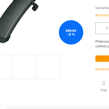
Varianta
Možnosti
699 Kč
–8 %
Přídavný
cyklisty 
Detailní
TISK