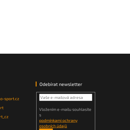
Odebírat newsletter
o-sport.cz
rt
Vložením e-mailu souhlasíte
s
t_cz
podmínkami ochrany
osobních údajů