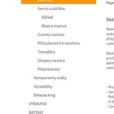
Popi
Servis a údržba
Nářadí
Det
Oleje a maziva
Blat
jedn
Zvonky na kolo
přiz
Příslušenství k telefonu
cykli
Trenažéry
Blat
pruž
Stojany na kolo
plas
odol
Přeprava kol
Komponenty a díly
Koloběžky
- Pr
- Se
Bikepacking
- Ro
- K 
VYBAVENÍ
- Vy
BATOHY