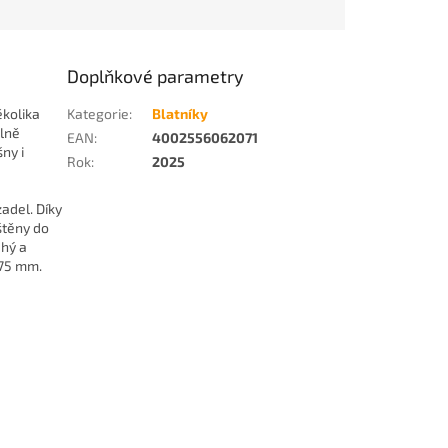
Doplňkové parametry
ěkolika
Kategorie
:
Blatníky
álně
EAN
:
4002556062071
ny i
Rok
:
2025
adel. Díky
štěny do
hý a
 75 mm.