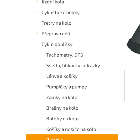
Jízdní kola
a
Cyklistické helmy
n
e
Tretry na kolo
l
Přeprava dětí
Cyklo doplňky
Tachometry, GPS
Světla, blikačky, odrazky
Láhve a košíky
Pumpičky a pumpy
Zámky na kolo
Brašny na kolo
Batohy na kolo
Košíky a nosiče na kolo
Blatníky