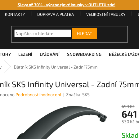
Slevy až 70% - výprodejové kousky v OUTLETU zde!
KONTAKTY
DOPRAVA A PLATBA
VELIKOSTNÍ TABULKY
HLEDAT
TOHY
LEZENÍ
LYŽOVÁNÍ
SNOWBOARDING
BĚŽECKÉ LYŽO
y
Blatník SKS Infinity Universal - Zadní 75mm
ník SKS Infinity Universal - Zadní 75m
né
noceno
Podrobnosti hodnocení
Značka:
SKS
ení
u
699 Kč
641
530 Kč b
Měrná
Sklad
ek.
cena: