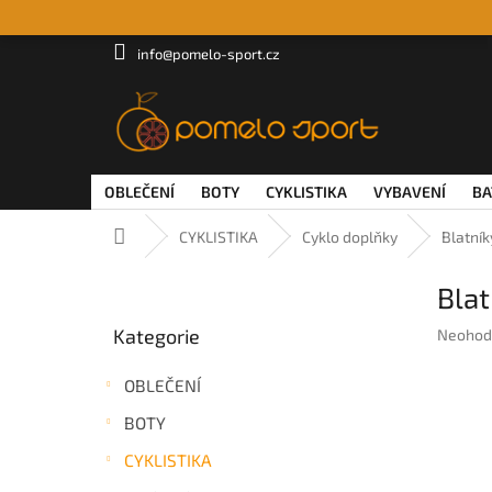
Přejít
na
obsah
info@pomelo-sport.cz
OBLEČENÍ
BOTY
CYKLISTIKA
VYBAVENÍ
BA
Domů
CYKLISTIKA
Cyklo doplňky
Blatník
P
Blat
o
Přeskočit
s
Kategorie
Průměr
Neohod
kategorie
t
hodnoc
r
produkt
OBLEČENÍ
a
je
n
0,0
BOTY
z
n
5
CYKLISTIKA
í
hvězdič
p