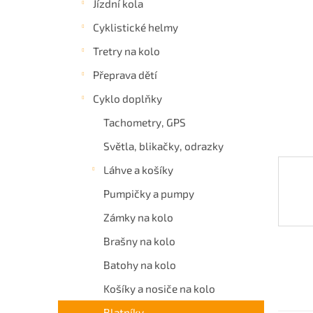
Jízdní kola
a
Cyklistické helmy
n
e
Tretry na kolo
l
Přeprava dětí
Cyklo doplňky
Tachometry, GPS
Světla, blikačky, odrazky
Láhve a košíky
Pumpičky a pumpy
Zámky na kolo
Brašny na kolo
Batohy na kolo
Košíky a nosiče na kolo
Blatníky