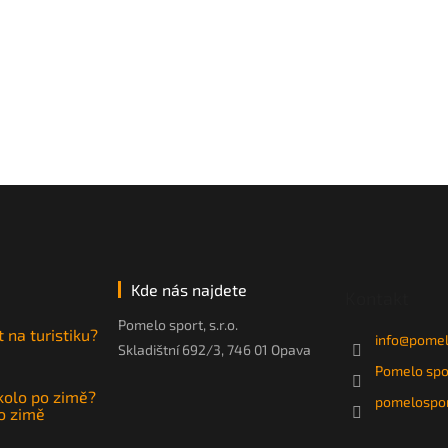
Kde nás najdete
Kontakt
Pomelo sport, s.r.o.
t na turistiku?
info
@
pomel
Skladištní 692/3, 746 01 Opava
Pomelo spo
 kolo po zimě?
pomelospor
po zimě