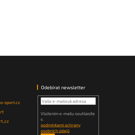
Odebírat newsletter
o-sport.cz
rt
Vložením e-mailu souhlasíte
s
t_cz
podmínkami ochrany
osobních údajů