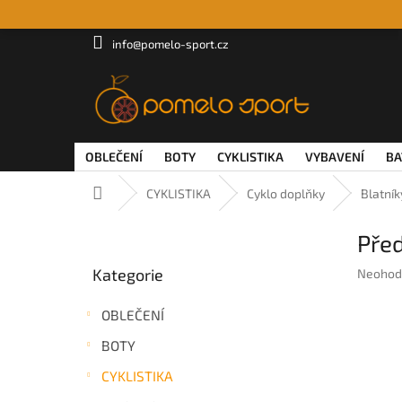
Přejít
na
obsah
info@pomelo-sport.cz
OBLEČENÍ
BOTY
CYKLISTIKA
VYBAVENÍ
BA
Domů
CYKLISTIKA
Cyklo doplňky
Blatník
P
Před
o
Přeskočit
s
Kategorie
Průměr
Neohod
kategorie
t
hodnoc
r
produkt
OBLEČENÍ
a
je
n
0,0
BOTY
z
n
5
CYKLISTIKA
í
hvězdič
p