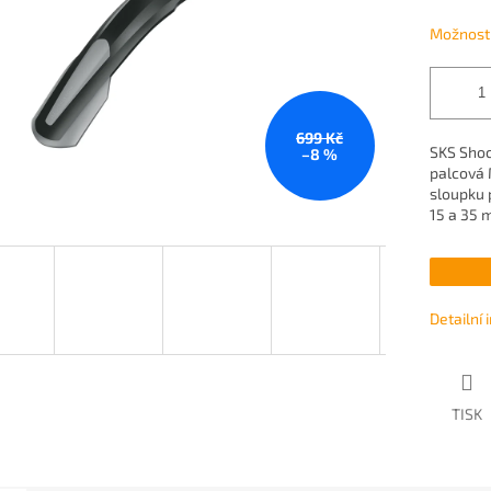
Možnosti
699 Kč
SKS Shock
–8 %
palcová 
sloupku p
15 a 35 m
Detailní
TISK