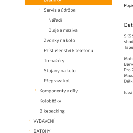
Popi
Servis a údržba
Nářadí
Det
Oleje a maziva
SKS 
Zvonky na kolo
vhod
Tape
Příslušenství k telefonu
Mate
Trenažéry
Barv
Pro 
Stojany na kolo
Max.
Přeprava kol
Délk
Komponenty a díly
Ideá
Koloběžky
Bikepacking
VYBAVENÍ
BATOHY