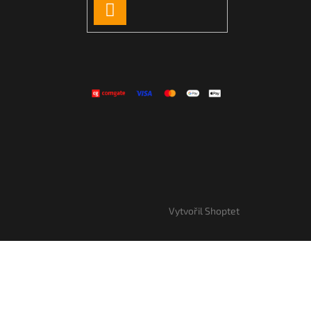
PŘIHLÁSIT
SE
Vytvořil Shoptet