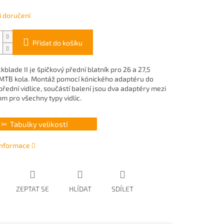
 doručení
Přidat do košíku
blade II je špičkový přední blatník pro 26 a 27,5
MTB kola. Montáž pomocí kónického adaptéru do
řední vidlice, součástí balení jsou dva adaptéry mezi
m pro všechny typy vidlic.
Tabulky velikostí
 informace
ZEPTAT SE
HLÍDAT
SDÍLET