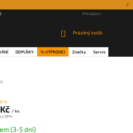
DÁRKOVÉ POUKAZY
MAGAZÍN
VĚRNOSTNÍ PROGRAM
Přihlášení
REKL
NÁKUPNÍ
Prázdný košík
KOŠÍK
VÁNÍ
DOPLŇKY
% VÝPRODEJ
Značky
Servis
Magazín
95
–8 %
 Kč
/ ks
ez DPH
em (3-5 dní)