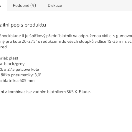
s
Podobné (4)
Diskuze
ailní popis produktu
Shockblade II je špičkový přední blatník na odpruženou vidlici s gumov
ný pro kola 26-27,5" s redukcemi do všech sloupků vidlice 15-35 mm, v
red.
riál: plast
a: black/grey
26 a 27,5 palcová kola
 šířka pneumatiky: 3,0"
a blatníku: 605 mm
lní v kombinaci se zadním blatníkem SKS X-Blade.