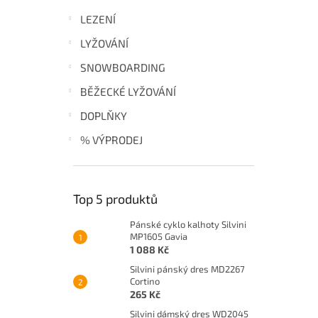
LEZENÍ
LYŽOVÁNÍ
SNOWBOARDING
BĚŽECKÉ LYŽOVÁNÍ
DOPLŇKY
% VÝPRODEJ
Top 5 produktů
Pánské cyklo kalhoty Silvini
MP1605 Gavia
1 088 Kč
Silvini pánský dres MD2267
Cortino
265 Kč
Silvini dámský dres WD2045