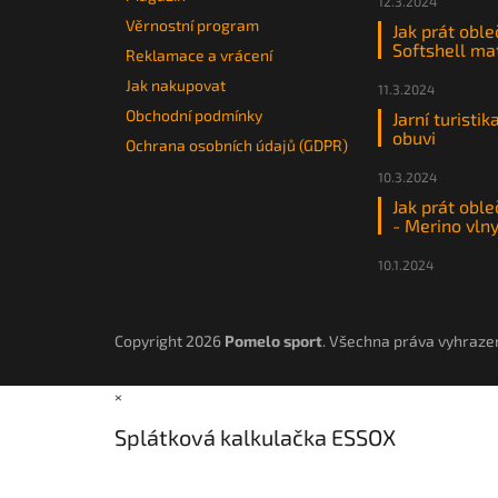
12.3.2024
Věrnostní program
Jak prát oble
Softshell ma
Reklamace a vrácení
Jak nakupovat
11.3.2024
Obchodní podmínky
Jarní turistik
obuvi
Ochrana osobních údajů (GDPR)
10.3.2024
Jak prát oble
- Merino vln
10.1.2024
Copyright 2026
Pomelo sport
. Všechna práva vyhraze
×
Splátková kalkulačka ESSOX