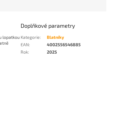
Doplňkové parametry
ou lopatkou
Kategorie
:
Blatníky
četně
EAN
:
4002556546885
Rok
:
2025