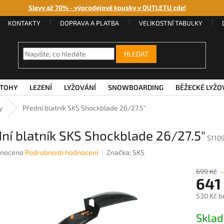
Slevy až 70% - výprodejové kousky v OUTLETU zde!
KONTAKTY
DOPRAVA A PLATBA
VELIKOSTNÍ TABULKY
HLEDAT
TOHY
LEZENÍ
LYŽOVÁNÍ
SNOWBOARDING
BĚŽECKÉ LYŽO
y
Přední blatník SKS Shockblade 26/27.5"
ní blatník SKS Shockblade 26/27.5"
S110
né
noceno
Podrobnosti hodnocení
Značka:
SKS
ení
u
699 Kč
641
530 Kč b
Měrná
Sklad
ek.
cena: