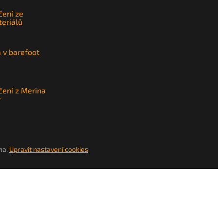
čení ze
teriálů
a v barefoot
čení z Merina
y
na.
Upravit nastavení cookies