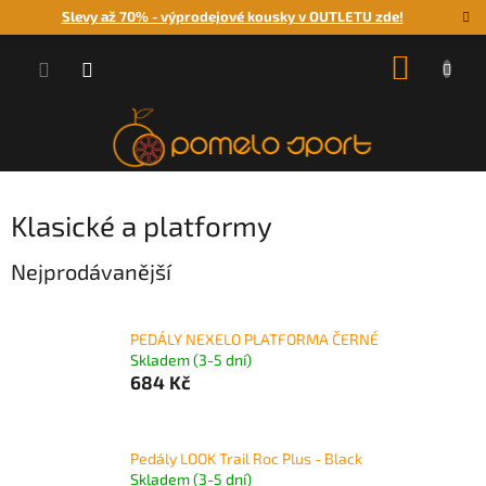
Přejít
Slevy až 70% - výprodejové kousky v OUTLETU zde!
na
obsah
NÁKUP
KOŠÍK
Klasické a platformy
Nejprodávanější
PEDÁLY NEXELO PLATFORMA ČERNÉ
Skladem (3-5 dní)
684 Kč
Pedály LOOK Trail Roc Plus - Black
Skladem (3-5 dní)