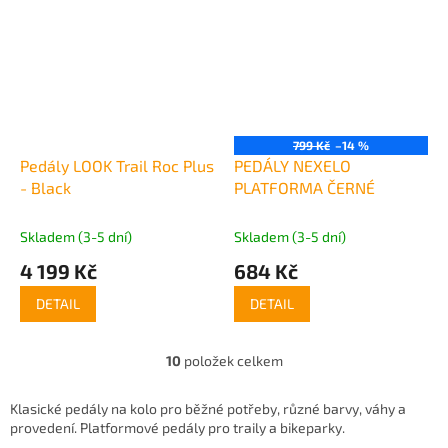
799 Kč
–14 %
Pedály LOOK Trail Roc Plus
PEDÁLY NEXELO
- Black
PLATFORMA ČERNÉ
Skladem (3-5 dní)
Skladem (3-5 dní)
4 199 Kč
684 Kč
DETAIL
DETAIL
10
položek celkem
O
v
l
Klasické pedály na kolo pro běžné potřeby, různé barvy, váhy a
á
provedení. Platformové pedály pro traily a bikeparky.
d