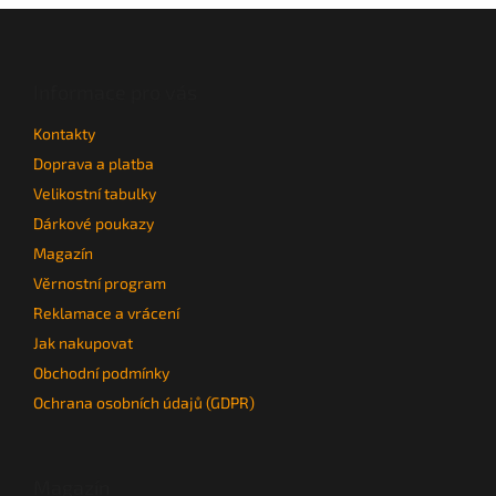
a
Z
c
á
í
p
p
a
Informace pro vás
r
t
v
Kontakty
í
k
y
Doprava a platba
v
Velikostní tabulky
ý
Dárkové poukazy
p
i
Magazín
s
Věrnostní program
u
Reklamace a vrácení
Jak nakupovat
Obchodní podmínky
Ochrana osobních údajů (GDPR)
Magazín