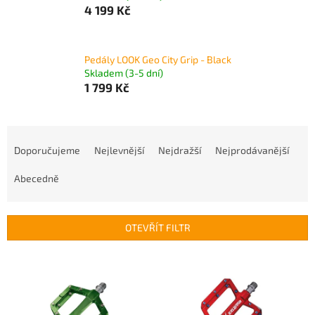
4 199 Kč
Pedály LOOK Geo City Grip - Black
Skladem (3-5 dní)
1 799 Kč
Ř
a
Doporučujeme
Nejlevnější
Nejdražší
Nejprodávanější
z
e
Abecedně
n
í
p
OTEVŘÍT FILTR
r
o
V
d
ý
u
p
k
i