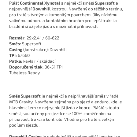
Plášť
Continental Xynotal
s nejměkčí směsí
Supersoft
a
nejpevnější
Downhill
kostrou. Navržený do těžšího terénu,
pro tratě s tvrdým a kamenitým povrchem. Díky nízkému
valivému odporu a kontaktním hranám pro lepší trakci a
brzdění si užijete jízdu s maximální přilnavostí.
Rozměr:
29x2.4" / 60-622
Směs:
Supersoft
Casing
(konstrukce): Downhill
TPI:
6/660
Patka:
kevlar / skládací
Doporučený tlak:
36-51 TPI
Tubeless Ready
Směs Supersoft
je nejměkčí a nejpřilnavější směs v řadě
MTB Gravity. Navržena zejména pro sjezd a enduro, kde je
hlavním cílem co nejrychlejší jízda z kopce. Pláště s touto
směsí jsou určeny pro jezdce se 100% zaměřením na
přilnavost, trakci a kontrolu. Vhodné pro tratě s velkým
podílem sjezdu.
Downhill Casing
je nejodolnější a nejpevnější konstrukce