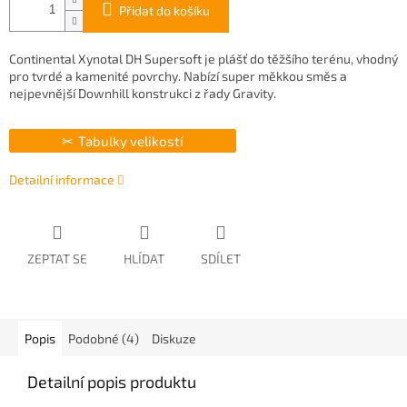
Přidat do košíku
Continental Xynotal DH Supersoft je plášť do těžšího terénu, vhodný
pro tvrdé a kamenité povrchy. Nabízí super měkkou směs a
nejpevnější Downhill konstrukci z řady Gravity.
Tabulky velikostí
Detailní informace
ZEPTAT SE
HLÍDAT
SDÍLET
Popis
Podobné (4)
Diskuze
Detailní popis produktu