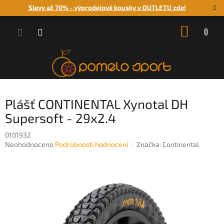
Přejít
Slevy až 70% - výprodejové kousky v OUTLETU zde!
na
obsah
NÁKUP
KOŠÍK
Plášť CONTINENTAL Xynotal DH
Supersoft - 29x2.4
0101932
Průměrné
Neohodnoceno
Podrobnosti hodnocení
Značka:
Continental
hodnocení
produktu
je
0,0
z
5
hvězdiček.