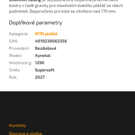
kostry v řadě gravity pro maximální stabilitu pláště za všech
podmínek. Doporučeno pro kola se zdvihem nad 170 mm.
Doplňkové parametry
Kategorie
:
MTB pláště
EAN
:
4019238063356
Provedení
:
Bezdušové
Model
:
Xynotal
Hmotnost g
:
1290
Směs
:
Supersoft
Rok
:
2027
Z
á
p
a
Informace pro vás
t
Kontakty
í
Doprava a platba