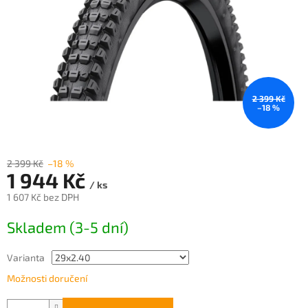
2 399 Kč
–18 %
2 399 Kč
–18 %
1 944 Kč
/ ks
1 607 Kč bez DPH
Měrná
Skladem (3-5 dní)
cena:
Varianta
Možnosti doručení