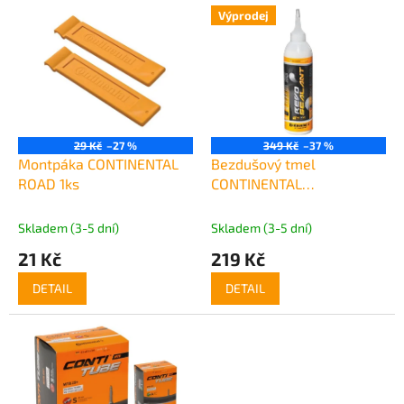
V
p
Výprodej
ý
r
p
o
i
d
s
u
p
k
r
t
o
ů
29 Kč
–27 %
349 Kč
–37 %
d
Montpáka CONTINENTAL
Bezdušový tmel
u
ROAD 1ks
CONTINENTAL
k
RevoSealant 240ml
t
Skladem (3-5 dní)
Skladem (3-5 dní)
ů
21 Kč
219 Kč
DETAIL
DETAIL