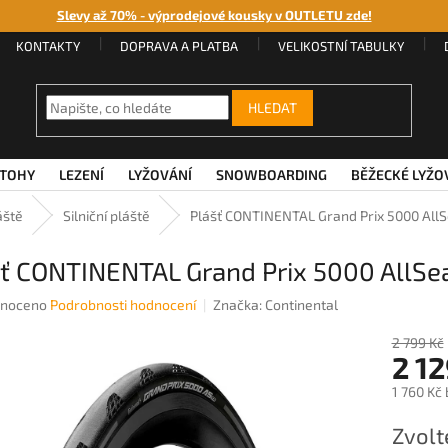
Slevy až 70% - výprodejové kousky v OUTLETU zde!
KONTAKTY
DOPRAVA A PLATBA
VELIKOSTNÍ TABULKY
HLEDAT
TOHY
LEZENÍ
LYŽOVÁNÍ
SNOWBOARDING
BĚŽECKÉ LYŽO
áště
Silniční pláště
Plášť CONTINENTAL Grand Prix 5000 AllS
ť CONTINENTAL Grand Prix 5000 AllSea
né
noceno
Podrobnosti hodnocení
Značka:
Continental
ení
u
2 799 Kč
2 1
1 760 Kč
Měrná
Zvolt
ek.
cena: