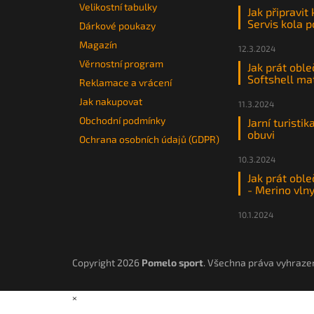
Velikostní tabulky
Jak připravit
Servis kola 
Dárkové poukazy
Magazín
12.3.2024
Věrnostní program
Jak prát oble
Softshell ma
Reklamace a vrácení
Jak nakupovat
11.3.2024
Obchodní podmínky
Jarní turistik
obuvi
Ochrana osobních údajů (GDPR)
10.3.2024
Jak prát oble
- Merino vln
10.1.2024
Copyright 2026
Pomelo sport
. Všechna práva vyhraze
×