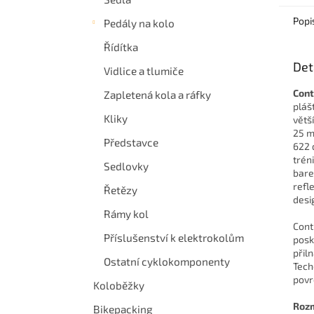
Popi
Pedály na kolo
Řídítka
Det
Vidlice a tlumiče
Cont
Zapletená kola a ráfky
pláš
Kliky
větš
25 m
Představce
622 
trén
Sedlovky
bare
refl
Řetězy
desi
Rámy kol
Cont
Příslušenství k elektrokolům
posk
přil
Ostatní cyklokomponenty
Tech
povr
Koloběžky
Roz
Bikepacking