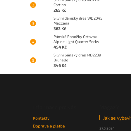
Cortino
265 Kč
Silvini dámský dres WD2045
Mazzana
362 Kč
Pánské Ponožky Ortovox
Alpine Light Quarter Socks
454 Kč
Silvini pánský dres MD2239
Brunello
346 Kč
Z
á
p
a
t
Informace pro vás
Magazín
í
Jak se vybavi
Kontakty
Doprava a platba
27.5.2024