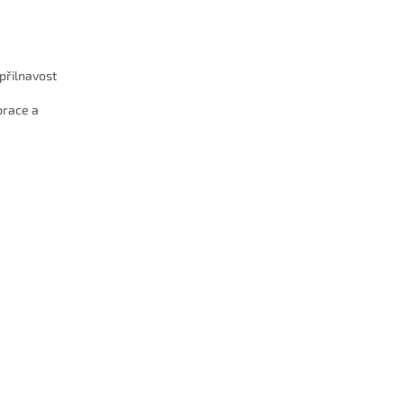
přilnavost
brace a