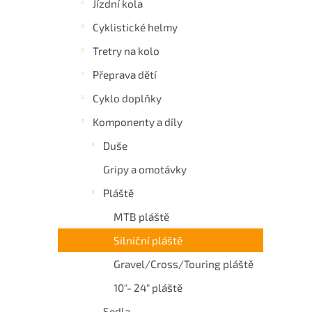
Jízdní kola
a
Cyklistické helmy
n
e
Tretry na kolo
l
Přeprava dětí
Cyklo doplňky
Komponenty a díly
Duše
Gripy a omotávky
Pláště
MTB pláště
Silniční pláště
Gravel/Cross/Touring pláště
10"- 24" pláště
Sedla