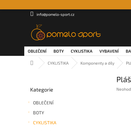
Přejít
na
obsah
info@pomelo-sport.cz
OBLEČENÍ
BOTY
CYKLISTIKA
VYBAVENÍ
BA
Domů
CYKLISTIKA
Komponenty a díly
Pl
P
Pláš
o
Přeskočit
s
Kategorie
Průměr
Neohod
kategorie
t
hodnoc
r
produkt
OBLEČENÍ
a
je
n
0,0
BOTY
z
n
5
CYKLISTIKA
í
hvězdič
p