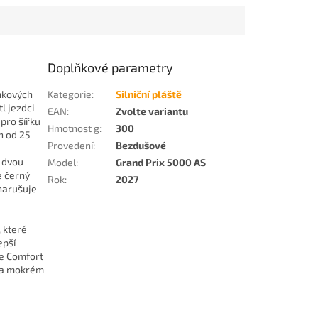
Doplňkové parametry
nkových
Kategorie
:
Silniční pláště
l jezdci
EAN
:
Zvolte variantu
 pro šířku
Hmotnost g
:
300
h od 25-
Provedení
:
Bezdušové
e dvou
Model
:
Grand Prix 5000 AS
e černý
Rok
:
2027
enarušuje
 které
epší
ve Comfort
 na mokrém