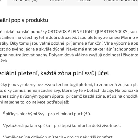
ailní popis produktu
é, nízké pánské ponožky ORTOVOX ALPINE LIGHT QUARTER SOCKS jsou 
ečníkem na všechny letní dobrodružství. Jsou pleteny ze směsi
Merino v
etiky. Díky tomu jsou velmi odolné, příjemné a funkční. Vlna výborně ab
ost do svého jádra a skvěle dýchá. Navíc má antibakteriální schopnosti a
pna neutralizovat pachy. Polyamidová vlákna zvyšují odolnost i životno
žek.
ciální pletení, každá zóna plní svůj účel
žky jsou vyrobeny
bezešvou technologií pletení, to znamená že jsou pl
u, díky čemuž nemají žádné švy, které by tě v botách tlačily. Na ponožk
zneš zóny s různým typem úpletu, přičemž každá zóna, ať už na chodid
ni nabídne to, co nejvíce potřebuješ:
Špičky s plochými švy
- pro eliminaci puchýřů.
Vyztužená pata a špička
- pro lepší komfort a delší životnost.
Vyměkčení na citlivých místech
- pro co nejvyšší komfort.