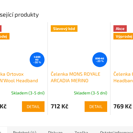
sející produkty
Slevový kód
Akce
odej
Výprodej
1 099
890 Kč
Kč
–20 %
–30 %
ka Ortovox
Čelenka MONS ROYALE
Čelenka 
'N'Wool Headband
ARCADIA MERINO
Headban
HEADBAND black / white
Skladem (3-5 dní)
Skladem (3-5 dní)
 Kč
712 Kč
769 Kč
DETAIL
DETAIL
s
Podobné (4)
Diskuze
Značka
Ostatní informac