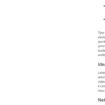
Tyto
ekol
poci
jemn
bude
anti
Ide
Lehk
letn
vlák
k ce
Jsou 
Ne