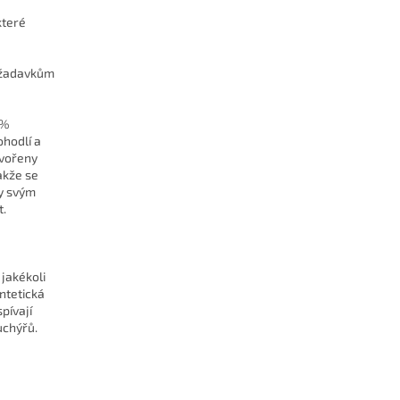
které
požadavkům
0%
ohodlí a
tvořeny
akže se
ky svým
t.
 jakékoli
ntetická
pívají
uchýřů.