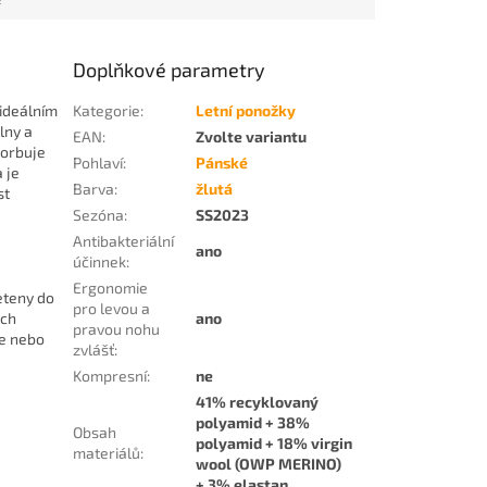
Doplňkové parametry
ideálním
Kategorie
:
Letní ponožky
lny a
EAN
:
Zvolte variantu
sorbuje
Pohlaví
:
Pánské
 je
Barva
:
žlutá
st
Sezóna
:
SS2023
Antibakteriální
ano
účinnek
:
Ergonomie
eteny do
pro levou a
ách
ano
pravou nohu
le nebo
zvlášť
:
Kompresní
:
ne
41% recyklovaný
polyamid + 38%
Obsah
polyamid + 18% virgin
materiálů
:
wool (OWP MERINO)
+ 3% elastan