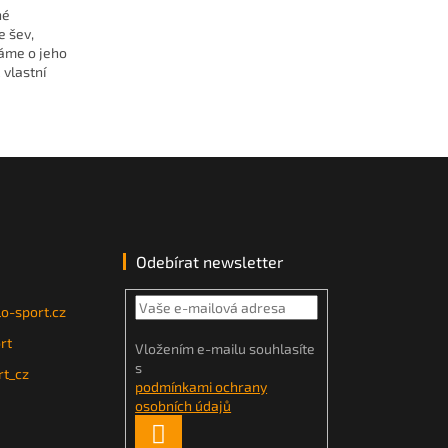
né
e šev,
áme o jeho
vlastní
Odebírat newsletter
o-sport.cz
rt
Vložením e-mailu souhlasíte
s
t_cz
podmínkami ochrany
osobních údajů
PŘIHLÁSIT