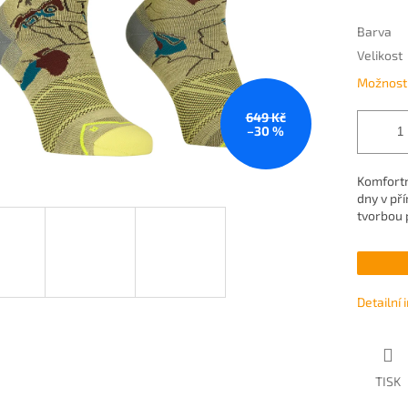
Barva
Velikost
Možnosti
649 Kč
–30 %
Komfortn
dny v př
tvorbou 
Detailní
TISK