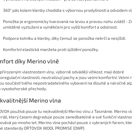
360° pás kolem klenby chodidla
s výbornou prodyšností a odvodem vl
Ponožka je
ergonomicky tvarovaná na levou a pravou nohu zvlášť - Z
umístěné vyztužení a vyměkčení pro vyšší komfort a odolnost.
Podpora kotníku a klenby
, díky čemuž se ponožka nekrčí a nesjíždí.
Komfortní elastická manžeta
proti sjíždění ponožky.
fort díky Merino vlně
 přirozeným vlastnostem vlny,
výborně odvádějí vlhkost, mají dobré
oregulační vlastnosti, neutralizují pachy a jsou velmi komfortní. Velmi 
ou součástí tvého nepostradatelného vybavení na dlouhé a náročné alp
 vysokohorské přechody.
kvalitnější Merino vlna
VOX používá pouze tu nejkvalitnější
Merino vlnu z Tasmánie. Merino vl
riál, který časem degraduje pouze zanedbatelně a své funkční vlastnost
ovává po mnoho let. Merino vlna pochází pouze z vybraných farem, kter
né standardy ORTOVOX WOOL PROMISE (OWP).