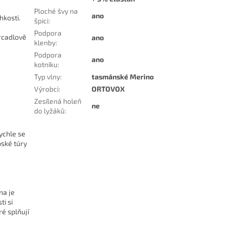
Ploché švy na
ano
hkosti.
špici
:
Podpora
rcadlově
ano
klenby
:
Podpora
ano
kotníku
:
Typ vlny
:
tasmánské Merino
Výrobci
:
ORTOVOX
Zesílená holeň
ne
do lyžáků
:
rychle se
ské túry
na je
i si
é splňují