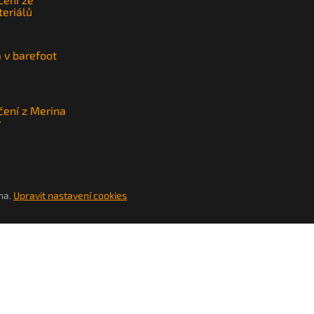
teriálů
a v barefoot
čení z Merina
y
na.
Upravit nastavení cookies