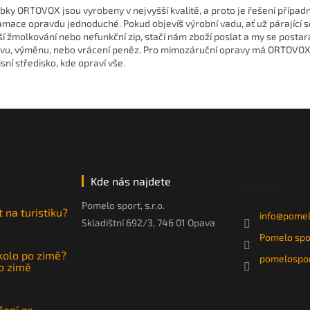
bky ORTOVOX jsou vyrobeny v nejvyšší kvalitě, a proto je řešení případ
amace opravdu jednoduché. Pokud objevíš výrobní vadu, ať už párající s
ší žmolkování nebo nefunkční zip, stačí nám zboží poslat a
my se postar
vu, výměnu, nebo vrácení peněz. Pro mimozáruční opravy má ORTOVOX 
isní středisko, kde opraví vše.
Kde nás najdete
Kontakt
Pomelo sport, s.r.o.
t na turistiku?
info
@
pomel
Skladištní 692/3, 746 01 Opava
Pomelo spo
 kolo po zimě?
pomelospor
po zimě
čení ze