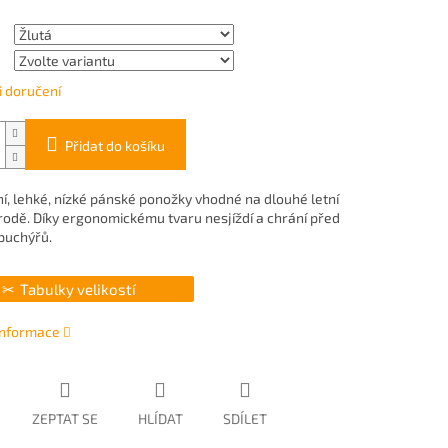
 doručení
Přidat do košíku
í, lehké, nízké pánské ponožky vhodné na dlouhé letní
írodě. Díky ergonomickému tvaru nesjíždí a chrání před
puchýřů.
Tabulky velikostí
 informace
ZEPTAT SE
HLÍDAT
SDÍLET