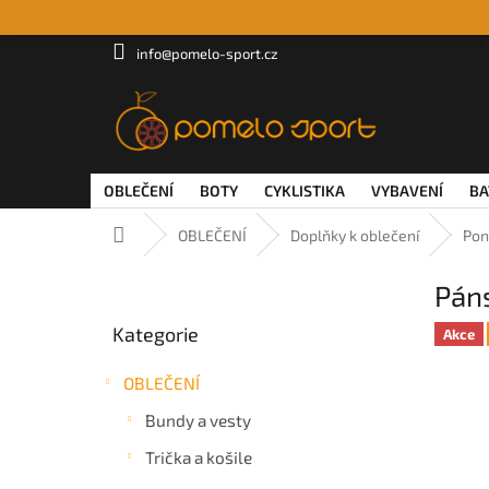
Přejít
na
obsah
info@pomelo-sport.cz
OBLEČENÍ
BOTY
CYKLISTIKA
VYBAVENÍ
BA
Domů
OBLEČENÍ
Doplňky k oblečení
Pon
P
Páns
o
Přeskočit
s
Kategorie
kategorie
Akce
t
r
OBLEČENÍ
a
n
Bundy a vesty
n
Trička a košile
í
p