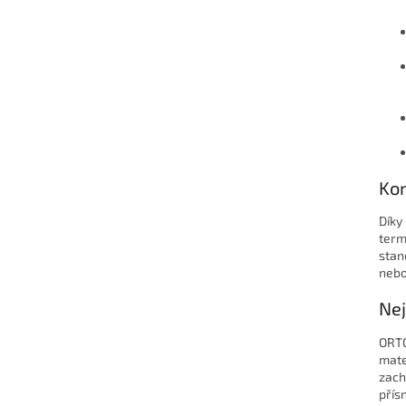
Kom
Díky
term
stan
nebo
Nej
ORTO
mate
zach
přís