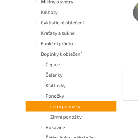
Mikiny a svetry
a
Kalhoty
n
e
Cyklistické oblečení
l
Kraťasy a sukně
Funkční prádlo
Doplňky k oblečení
Čepice
Čelenky
Kšiltovky
Ponožky
Letní ponožky
Zimní ponožky
Rukavice
Šátky, kukly, nákrčníky