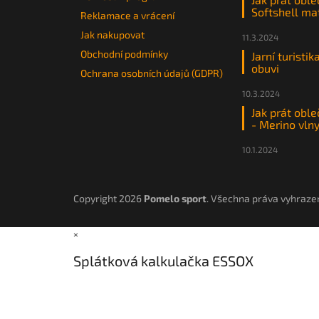
Softshell ma
Reklamace a vrácení
Jak nakupovat
11.3.2024
Obchodní podmínky
Jarní turistik
obuvi
Ochrana osobních údajů (GDPR)
10.3.2024
Jak prát oble
- Merino vln
10.1.2024
Copyright 2026
Pomelo sport
. Všechna práva vyhraze
×
Splátková kalkulačka ESSOX