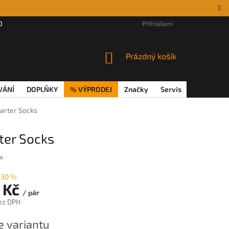
DÁRKOVÉ POUKAZY
MAGAZÍN
VĚRNOSTNÍ PROGRAM
Přihlášení
REKL
NÁKUPNÍ
Prázdný košík
KOŠÍK
VÁNÍ
DOPLŇKY
% VÝPRODEJ
Značky
Servis
Magazín
uarter Socks
ter Socks
x
–30 %
 Kč
/ pár
ez DPH
e variantu