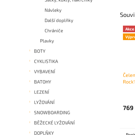
Návleky
Souvi
Další doplňky
Akce
Chrániče
Výpr
Plavky
BOTY
CYKLISTIKA
VYBAVENÍ
Čelen
Rock
BATOHY
LEZENÍ
LYŽOVÁNÍ
769
SNOWBOARDING
BĚŽECKÉ LYŽOVÁNÍ
DOPLŇKY
Popi