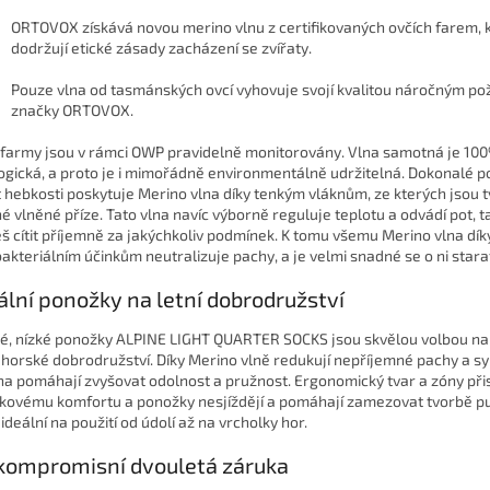
ORTOVOX získává novou merino vlnu z certifikovaných ovčích farem, 
dodržují
etické zásady zacházení se zvířaty.
Pouze vlna od tasmánských ovcí vyhovuje svojí kvalitou náročným 
značky ORTOVOX.
 farmy jsou v rámci OWP pravidelně monitorovány. Vlna samotná je
10
ogická, a proto je i mimořádně environmentálně udržitelná. Dokonalé p
t hebkosti poskytuje Merino vlna díky tenkým vláknům, ze kterých jsou 
é vlněné příze. Tato vlna navíc výborně reguluje teplotu a odvádí pot, t
š cítit příjemně za jakýchkoliv podmínek. K tomu všemu Merino vlna dí
bakteriálním účinkům neutralizuje pachy, a je velmi snadné se o ni stara
ální ponožky na letní dobrodružství
é, nízké ponožky ALPINE LIGHT QUARTER SOCKS jsou skvělou volbou
na
í horské dobrodružství. Díky Merino vlně redukují nepříjemné pachy a sy
na pomáhají zvyšovat odolnost a pružnost. Ergonomický tvar a zóny přis
lkovému komfortu a ponožky nesjíždějí a pomáhají zamezovat tvorbě p
ideální na použití od údolí až na vrcholky hor.
kompromisní dvouletá záruka