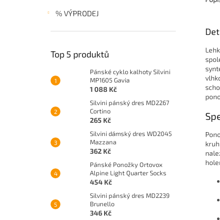
% VÝPRODEJ
Det
Lehk
Top 5 produktů
spol
synt
Pánské cyklo kalhoty Silvini
vlhk
MP1605 Gavia
scho
1 088 Kč
pono
Silvini pánský dres MD2267
Cortino
Spe
265 Kč
Silvini dámský dres WD2045
Pono
Mazzana
kruh
362 Kč
nale
hole
Pánské Ponožky Ortovox
Alpine Light Quarter Socks
454 Kč
Silvini pánský dres MD2239
Brunello
346 Kč