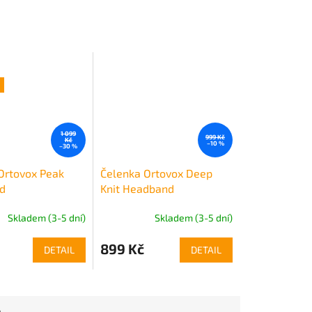
1 099
999 Kč
Kč
–10 %
–30 %
Ortovox Peak
Čelenka Ortovox Deep
d
Knit Headband
Skladem (3-5 dní)
Skladem (3-5 dní)
899 Kč
DETAIL
DETAIL
e