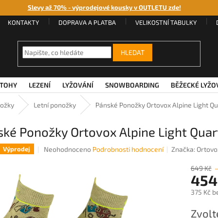
Slevy až 70% - výprodejové kousky v OUTLETU zde!
KONTAKTY
DOPRAVA A PLATBA
VELIKOSTNÍ TABULKY
HLEDAT
TOHY
LEZENÍ
LYŽOVÁNÍ
SNOWBOARDING
BĚŽECKÉ LYŽO
ožky
Letní ponožky
Pánské Ponožky Ortovox Alpine Light Q
ké Ponožky Ortovox Alpine Light Quar
Průměrné
Neohodnoceno
Podrobnosti hodnocení
Značka:
Ortovo
Výprodej
hodnocení
produktu
649 Kč
454
je
0,0
375 Kč b
z
5
Měrná
Zvolt
hvězdiček.
cena: