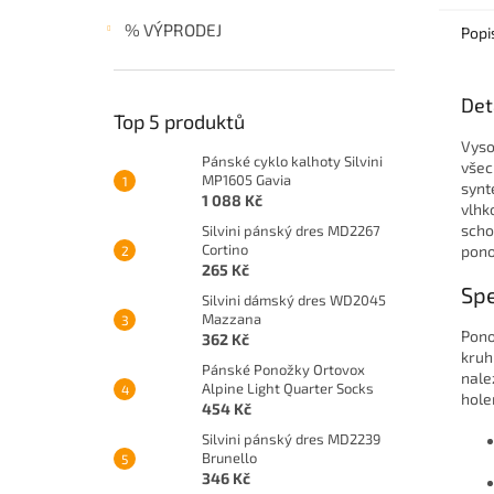
% VÝPRODEJ
Popi
Det
Top 5 produktů
Vyso
Pánské cyklo kalhoty Silvini
všec
MP1605 Gavia
synt
1 088 Kč
vlhk
scho
Silvini pánský dres MD2267
Cortino
pono
265 Kč
Spe
Silvini dámský dres WD2045
Mazzana
Pono
362 Kč
kruh
Pánské Ponožky Ortovox
nale
Alpine Light Quarter Socks
hole
454 Kč
Silvini pánský dres MD2239
Brunello
346 Kč