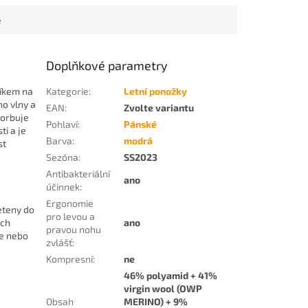
e
Doplňkové parametry
íkem na
Kategorie
:
Letní ponožky
o vlny a
EAN
:
Zvolte variantu
sorbuje
Pohlaví
:
Pánské
ti a je
Barva
:
modrá
st
Sezóna
:
SS2023
Antibakteriální
ano
účinnek
:
Ergonomie
eteny do
pro levou a
ách
ano
pravou nohu
le nebo
zvlášť
:
Kompresní
:
ne
46% polyamid + 41%
virgin wool (OWP
Obsah
MERINO) + 9%