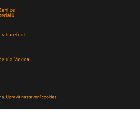
čení ze
teriálů
a v barefoot
čení z Merina
y
na.
Upravit nastavení cookies