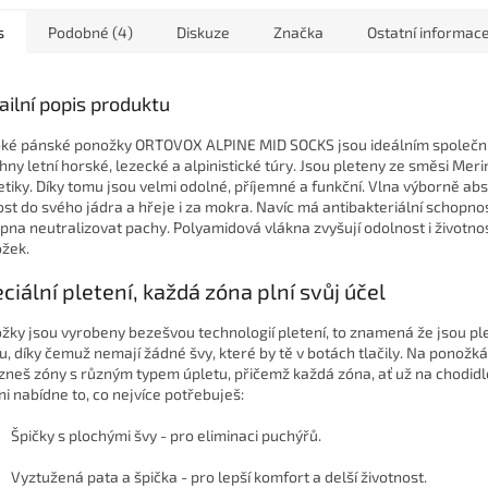
s
Podobné (4)
Diskuze
Značka
Ostatní informac
ailní popis produktu
ké pánské ponožky ORTOVOX ALPINE MID SOCKS jsou ideálním společn
hny letní horské, lezecké a alpinistické túry. Jsou pleteny ze směsi
Merin
etiky. Díky tomu jsou velmi odolné, příjemné a funkční. Vlna výborně ab
ost do svého jádra a hřeje i za mokra. Navíc má antibakteriální schopnos
pna neutralizovat pachy. Polyamidová vlákna zvyšují odolnost i životno
žek.
ciální pletení, každá zóna plní svůj účel
žky jsou vyrobeny
bezešvou technologií pletení, to znamená že jsou pl
u, díky čemuž nemají žádné švy, které by tě v botách tlačily. Na ponožk
zneš zóny s různým typem úpletu, přičemž každá zóna, ať už na chodid
ni nabídne to, co nejvíce potřebuješ:
Špičky s plochými švy
- pro eliminaci puchýřů.
Vyztužená pata a špička
- pro lepší komfort a delší životnost.