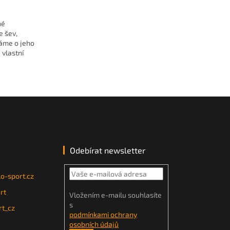
né
e šev,
áme o jeho
vlastní
Odebírat newsletter
o-sport.cz
rt
Vložením e-mailu souhlasíte
s
t_cz
podmínkami ochrany
osobních údajů