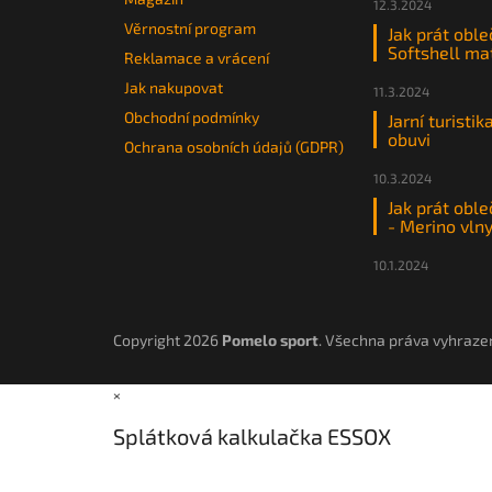
12.3.2024
Věrnostní program
Jak prát oble
Softshell ma
Reklamace a vrácení
Jak nakupovat
11.3.2024
Obchodní podmínky
Jarní turistik
obuvi
Ochrana osobních údajů (GDPR)
10.3.2024
Jak prát oble
- Merino vln
10.1.2024
Copyright 2026
Pomelo sport
. Všechna práva vyhraze
×
Splátková kalkulačka ESSOX