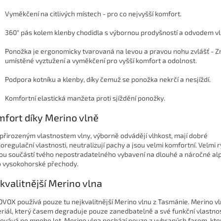
Vyměkčení na citlivých místech
- pro co nejvyšší komfort.
360° pás kolem klenby chodidla
s výbornou prodyšností a odvodem vl
Ponožka je
ergonomicky tvarovaná na levou a pravou nohu zvlášť - Z
umístěné vyztužení a vyměkčení pro vyšší komfort a odolnost.
Podpora kotníku a klenby
, díky čemuž se ponožka nekrčí a nesjíždí.
Komfortní elastická manžeta
proti sjíždění ponožky.
fort díky Merino vlně
 přirozeným vlastnostem vlny,
výborně odvádějí vlhkost, mají dobré
oregulační vlastnosti, neutralizují pachy a jsou velmi komfortní. Velmi 
ou součástí tvého nepostradatelného vybavení na dlouhé a náročné alp
 vysokohorské přechody.
kvalitnější Merino vlna
VOX používá pouze tu nejkvalitnější
Merino vlnu z Tasmánie. Merino vl
riál, který časem degraduje pouze zanedbatelně a své funkční vlastnost
ovává po mnoho let. Merino vlna pochází pouze z vybraných farem, kter