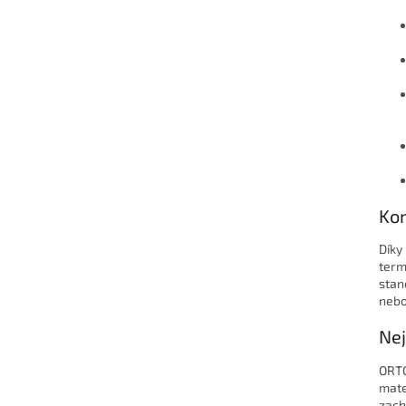
Kom
Díky
term
stan
nebo
Nej
ORTO
mate
zach