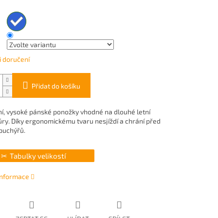
 doručení
Přidat do košíku
í, vysoké pánské ponožky vhodné na dlouhé letní
úry. Díky ergonomickému tvaru nesjíždí a chrání před
puchýřů.
Tabulky velikostí
 informace