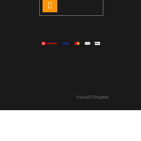
PŘIHLÁSIT
SE
Vytvořil Shoptet