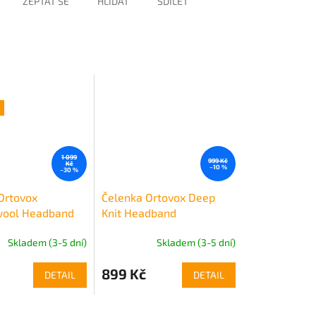
ZEPTAT SE
HLÍDAT
SDÍLET
1 099
999 Kč
Kč
–10 %
–30 %
Ortovox
Čelenka Ortovox Deep
ool Headband
Knit Headband
Skladem (3-5 dní)
Skladem (3-5 dní)
899 Kč
DETAIL
DETAIL