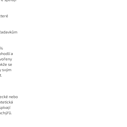
které
požadavkům
0%
ohodlí a
tvořeny
akže se
ky svým
t.
ezecké nebo
ntetická
pívají
uchýřů.