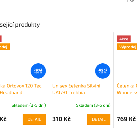
TISK
sející produkty
Akce
odej
Výprodej
799 Kč
399 Kč
–30 %
–22 %
ka Ortovox 120 Tec
Unisex čelenka Silvini
Čelenka 
 Headband
UA1731 Trebbia
Wonderw
Skladem (3-5 dní)
Skladem (3-5 dní)
 Kč
310 Kč
769 Kč
DETAIL
DETAIL