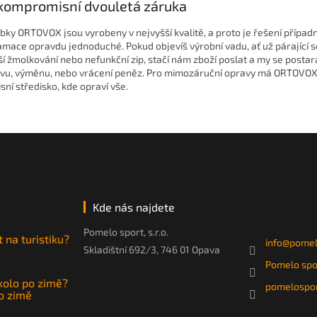
kompromisní dvouletá záruka
bky ORTOVOX jsou vyrobeny v nejvyšší kvalitě, a proto je řešení případ
amace opravdu jednoduché. Pokud objevíš výrobní vadu, ať už párající s
ší žmolkování nebo nefunkční zip, stačí nám zboží poslat a
my se postar
vu, výměnu, nebo vrácení peněz. Pro mimozáruční opravy má ORTOVOX 
isní středisko, kde opraví vše.
Kde nás najdete
Kontakt
Pomelo sport, s.r.o.
t na turistiku?
info
@
pomel
Skladištní 692/3, 746 01 Opava
Pomelo spo
 kolo po zimě?
pomelospor
po zimě