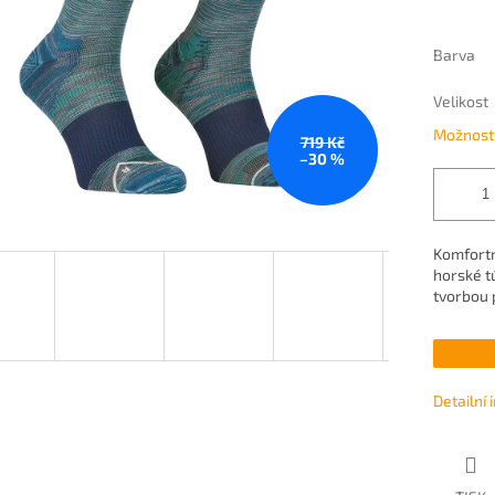
Barva
Velikost
Možnosti
719 Kč
–30 %
Komfortn
horské t
tvorbou 
Detailní