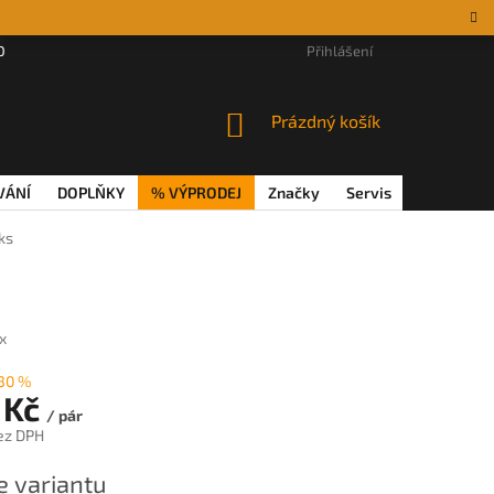
DÁRKOVÉ POUKAZY
MAGAZÍN
VĚRNOSTNÍ PROGRAM
Přihlášení
REKL
NÁKUPNÍ
Prázdný košík
KOŠÍK
VÁNÍ
DOPLŇKY
% VÝPRODEJ
Značky
Servis
Magazín
ks
x
30 %
 Kč
/ pár
ez DPH
e variantu