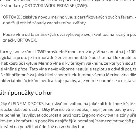
né standardy ORTOVOX WOOL PROMISE (OWP).
ORTOVOX získává novou merino vlnu z certifikovaných ovčích farem, 
dodržují
etické zásady zacházení se zvířaty.
Pouze vlna od tasmánských ovcí vyhovuje svojí kvalitou náročným 
značky ORTOVOX.
 farmy jsou v rámci OWP pravidelně monitorovány. Vlna samotná je
10
ogická, a proto je i mimořádně environmentálně udržitelná. Dokonalé p
t hebkosti poskytuje Merino vlna díky tenkým vláknům, ze kterých jsou 
é vlněné příze. Tato vlna navíc výborně reguluje teplotu a odvádí pot, t
š cítit příjemně za jakýchkoliv podmínek. K tomu všemu Merino vlna dí
bakteriálním účinkům neutralizuje pachy, a je velmi snadné se o ni stara
ální ponožky do hor
žky ALPINE MID SOCKS jsou skvělou volbou
na jakékoli letní horské, l
nistické dobrodružství. Díky Merino vlně redukují nepříjemné pachy a sy
na pomáhají zvyšovat odolnost a pružnost. Ergonomický tvar a zóny přis
lkovému komfortu a ponožky nesjíždějí a pomáhají zamezovat tvorbě p
ideální na použití od údolí až na vrcholky hor.