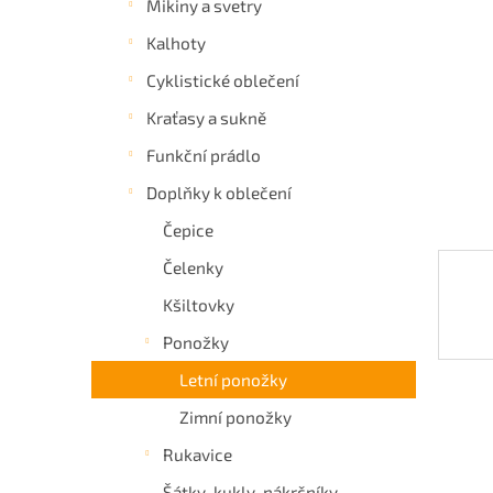
Mikiny a svetry
a
Kalhoty
n
e
Cyklistické oblečení
l
Kraťasy a sukně
Funkční prádlo
Doplňky k oblečení
Čepice
Čelenky
Kšiltovky
Ponožky
Letní ponožky
Zimní ponožky
Rukavice
Šátky, kukly, nákrčníky