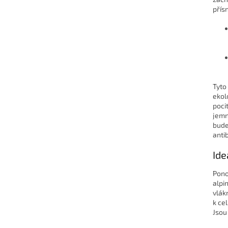
přís
Tyto
ekol
poci
jemn
bude
anti
Ide
Pono
alpi
vlák
k ce
Jsou 