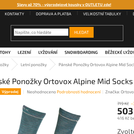
Slevy až 70% - výprodejové kousky v OUTLETU zde!
KONTAKTY
DOPRAVA A PLATBA
VELIKOSTNÍ TABULKY
HLEDAT
TOHY
LEZENÍ
LYŽOVÁNÍ
SNOWBOARDING
BĚŽECKÉ LYŽO
ožky
Letní ponožky
Pánské Ponožky Ortovox Alpine Mid Soc
ské Ponožky Ortovox Alpine Mid Socks
Průměrné
Neohodnoceno
Podrobnosti hodnocení
Značka:
Ortovo
Výprodej
hodnocení
produktu
719 Kč
–
503
je
0,0
416 Kč b
z
5
Měrná
Zvolt
hvězdiček.
cena: