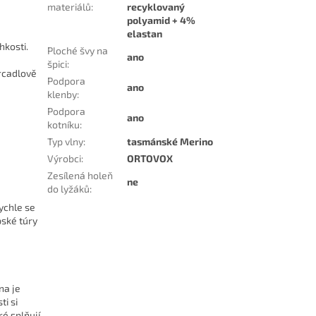
materiálů
:
recyklovaný
polyamid + 4%
elastan
hkosti.
Ploché švy na
ano
špici
:
rcadlově
Podpora
ano
klenby
:
Podpora
ano
kotníku
:
Typ vlny
:
tasmánské Merino
Výrobci
:
ORTOVOX
Zesílená holeň
ne
do lyžáků
:
rychle se
ské túry
na je
i si
é splňují