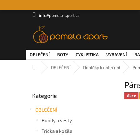
Přejít
na
obsah
info@pomelo-sport.cz
OBLEČENÍ
BOTY
CYKLISTIKA
VYBAVENÍ
BA
Domů
OBLEČENÍ
Doplňky k oblečení
Pon
P
Pán
o
Přeskočit
s
Kategorie
kategorie
Akce
t
r
OBLEČENÍ
a
n
Bundy a vesty
n
Trička a košile
í
p