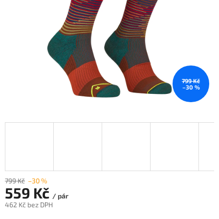
799 Kč
–30 %
799 Kč
–30 %
559 Kč
/ pár
462 Kč bez DPH
Měrná