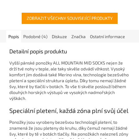
ZOBRAZIT VŠECHNY SOUVISEJÍCÍ PRODUKTY
Popis
Podobné (4)
Diskuze
Značka
Ostatní informace
Detailní popis produktu
Vyšší pánské ponožky ALL MOUNTAIN MID SOCKS nejen že
drží tvé nohy v teple, ale taky skvěle odvádí vlhkost. Vysoký
komfort jim dodává také
Merino vlna, technologie bezešvého
pletení a speciální struktura úpletu. Díky tomu nemají žádné
švy, které by tlačili v botách. To vše ti skvěle poslouží během
dlouhých horských výstupů ve vysokých nadmořských
výškách.
Speciální pletení, každá zóna plní svůj účel
Ponožky jsou vyrobeny
bezešvou technologií pletení, to
znamená že jsou pleteny do kruhu, díky čemuž nemají žádné
švy, které by tě v botách tlačily. Na ponožkách nalezneš zóny