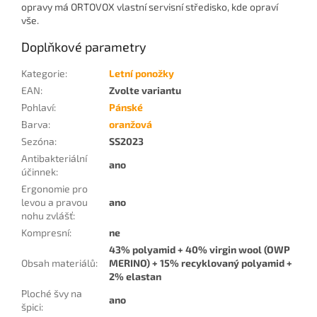
opravy má ORTOVOX vlastní servisní středisko, kde opraví
vše.
Doplňkové parametry
Kategorie
:
Letní ponožky
EAN
:
Zvolte variantu
Pohlaví
:
Pánské
Barva
:
oranžová
Sezóna
:
SS2023
Antibakteriální
ano
účinnek
:
Ergonomie pro
levou a pravou
ano
nohu zvlášť
:
Kompresní
:
ne
43% polyamid + 40% virgin wool (OWP
Obsah materiálů
:
MERINO) + 15% recyklovaný polyamid +
2% elastan
Ploché švy na
ano
špici
: