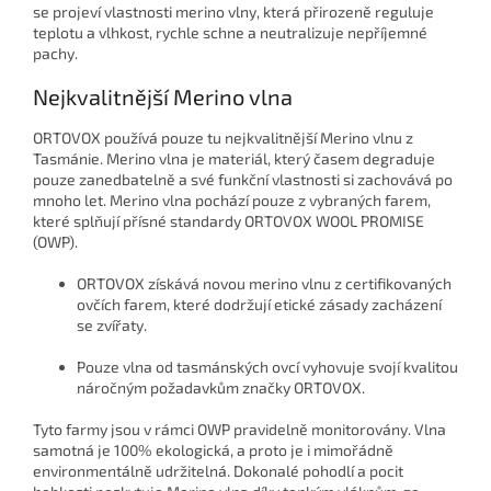
se projeví vlastnosti merino vlny, která přirozeně reguluje
teplotu a vlhkost, rychle schne a neutralizuje nepříjemné
pachy.
Nejkvalitnější Merino vlna
ORTOVOX používá pouze tu nejkvalitnější
Merino vlnu z
Tasmánie. Merino vlna je materiál, který časem degraduje
pouze zanedbatelně a své funkční vlastnosti si zachovává po
mnoho let. Merino vlna pochází pouze z vybraných farem,
které splňují přísné standardy ORTOVOX WOOL PROMISE
(OWP).
ORTOVOX získává novou merino vlnu z certifikovaných
ovčích farem, které dodržují
etické zásady zacházení
se zvířaty.
Pouze vlna od tasmánských ovcí vyhovuje svojí kvalitou
náročným požadavkům značky ORTOVOX.
Tyto farmy jsou v rámci OWP pravidelně monitorovány. Vlna
samotná je
100% ekologická, a proto je i mimořádně
environmentálně udržitelná. Dokonalé pohodlí a pocit