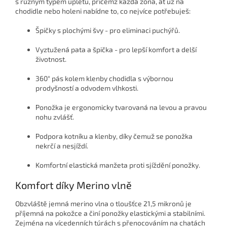
s různým typem úpletu, přičemž každá zóna, ať už na
chodidle nebo holeni nabídne to, co nejvíce potřebuješ:
Špičky s plochými švy
- pro eliminaci puchýřů.
Vyztužená pata a špička
- pro lepší komfort a delší
životnost.
360° pás kolem klenby chodidla
s výbornou
prodyšností a odvodem vlhkosti.
Ponožka je
ergonomicky tvarovaná na levou a pravou
nohu zvlášť.
Podpora kotníku a klenby
, díky čemuž se ponožka
nekrčí a nesjíždí.
Komfortní elastická manžeta
proti sjíždění ponožky.
Komfort díky Merino vlně
Obzvláště jemná merino vlna o tloušťce
21,5 mikronů je
příjemná na pokožce a činí ponožky elastickými a stabilními.
Zejména na vícedenních túrách s přenocováním na chatách