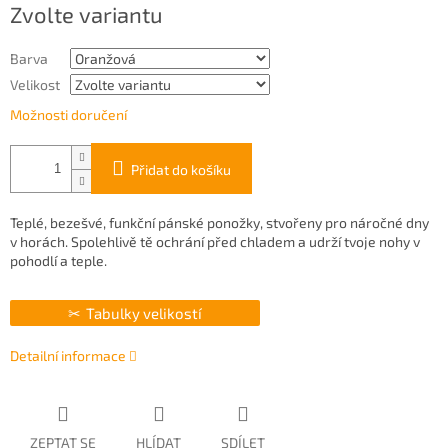
Zvolte variantu
cena:
Barva
Velikost
Možnosti doručení
Přidat do košíku
Teplé, bezešvé, funkční pánské ponožky, stvořeny pro náročné dny
v horách. Spolehlivě tě ochrání před chladem a udrží tvoje nohy v
pohodlí a teple.
Tabulky velikostí
Detailní informace
ZEPTAT SE
HLÍDAT
SDÍLET