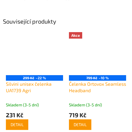
Související produkty
Akce
299 Kč
–22 %
799 Kč
–10 %
Silvini unisex čelenka
Čelenka Ortovox Seamless
UA1739 Agri
Headband
Skladem (3-5 dní)
Skladem (3-5 dní)
231 Kč
719 Kč
DETAIL
DETAIL