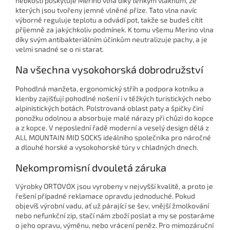
hebkosti poskytuje Merino vlna díky tenkým vláknům, ze
kterých jsou tvořeny jemné vlněné příze. Tato vlna navíc
výborně reguluje teplotu a odvádí pot, takže se budeš cítit
příjemně za jakýchkoliv podmínek. K tomu všemu Merino vlna
díky svým antibakteriálním účinkům neutralizuje pachy, a je
velmi snadné se o ni starat.
Na všechna vysokohorská dobrodružství
Pohodlná manžeta, ergonomický střih a podpora kotníku a
klenby zajišťují pohodlné nošení i v těžkých turistických nebo
alpinistických botách. Polstrovaná oblast paty a špičky činí
ponožku odolnou a absorbuje malé nárazy při chůzi do kopce
a z kopce. V neposlední řadě moderní a veselý design dělá z
ALL MOUNTAIN MID SOCKS ideálního společníka pro náročné
a dlouhé horské a vysokohorské túry v chladných dnech.
Nekompromisní dvouletá záruka
Výrobky ORTOVOX jsou vyrobeny v nejvyšší kvalitě, a proto je
řešení případné reklamace opravdu jednoduché. Pokud
objevíš výrobní vadu, ať už párající se šev, vnější žmolkování
nebo nefunkční zip, stačí nám zboží poslat a
my se postaráme
o jeho opravu, výměnu, nebo vrácení peněz. Pro mimozáruční