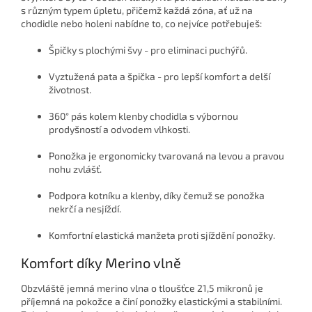
s různým typem úpletu, přičemž každá zóna, ať už na
chodidle nebo holeni nabídne to, co nejvíce potřebuješ:
Špičky s plochými švy
- pro eliminaci puchýřů.
Vyztužená pata a špička
- pro lepší komfort a delší
životnost.
360° pás kolem klenby chodidla
s výbornou
prodyšností a odvodem vlhkosti.
Ponožka je
ergonomicky tvarovaná na levou a pravou
nohu zvlášť.
Podpora kotníku a klenby
, díky čemuž se ponožka
nekrčí a nesjíždí.
Komfortní elastická manžeta
proti sjíždění ponožky.
Komfort díky Merino vlně
Obzvláště jemná merino vlna o tloušťce
21,5 mikronů je
příjemná na pokožce a činí ponožky elastickými a stabilními.