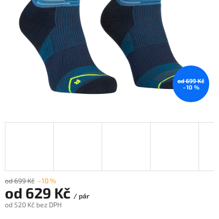
od 699 Kč
–10 %
od 699 Kč
–10 %
od
629 Kč
/ pár
od
520 Kč
bez DPH
Měrná