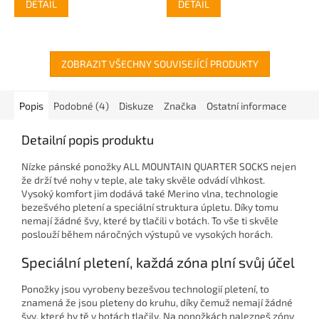
DETAIL
DETAIL
ZOBRAZIT VŠECHNY SOUVISEJÍCÍ PRODUKTY
Popis
Podobné (4)
Diskuze
Značka
Ostatní informace
Detailní popis produktu
Nízke pánské ponožky ALL MOUNTAIN QUARTER SOCKS nejen
že drží tvé nohy v teple, ale taky skvěle odvádí vlhkost.
Vysoký komfort jim dodává také
Merino vlna, technologie
bezešvého pletení a speciální struktura úpletu. Díky tomu
nemají žádné švy, které by tlačili v botách. To vše ti skvěle
poslouží během náročných výstupů ve vysokých horách.
Speciální pletení, každá zóna plní svůj účel
Ponožky jsou vyrobeny
bezešvou technologií pletení, to
znamená že jsou pleteny do kruhu, díky čemuž nemají žádné
švy, které by tě v botách tlačily. Na ponožkách nalezneš zóny