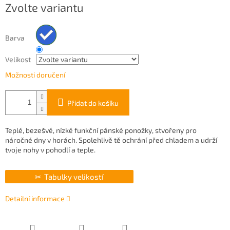
Zvolte variantu
cena:
Barva
Velikost
Možnosti doručení
Přidat do košíku
Teplé, bezešvé, nízké funkční pánské ponožky, stvořeny pro
náročné dny v horách. Spolehlivě tě ochrání před chladem a udrží
tvoje nohy v pohodlí a teple.
Tabulky velikostí
Detailní informace