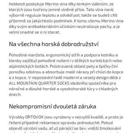
hebkosti poskytuje Merino vlna díky tenkým vláknům, ze
kterých jsou tvořeny jemné vlněné příze. Tato vlna navíc
výborně reguluje teplotu a odvádí pot, takže se budeš cítit
příjemně za jakýchkoliv podmínek. K tomu všemu Merino vlna
díky svým antibakteriálním účinkům neutralizuje pachy, a je
velmi snadné se o ni starat.
Na všechna horská dobrodružství
Pohodlná manžeta, ergonomický střih a podpora kotníku a
klenby zajišťují pohodlné nošení i v těžkých turistických nebo
alpinistických botách. Polstrovaná oblast paty a špičky činí
ponožku odolnou a absorbuje malé nárazy při chůzi do kopce
a z kopce. V neposlední řadě moderní a veselý design dělá z
ALL MOUNTAIN QUARTER SOCKS ideálního společníka pro
náročné a dlouhé horské a vysokohorské túry v chladných
dnech.
Nekompromisní dvouletá záruka
Výrobky ORTOVOX jsou vyrobeny v nejvyšší kvalitě, a proto je
řešení případné reklamace opravdu jednoduché. Pokud
objevíš výrobní vadu, ať už párající se šev, vnější žmolkování