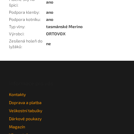
ano
špici
:
Podpora klenby
:
ano
Podpora kotníku
:
ano
Typ vlny
:
tasmánské Merino
Výrobci
:
ORTOVOX
Zesílená holeň do
ne
lyžáků
:
Z
á
p
a
Informace pro vás
t
Kontakty
í
Doprava a platba
Velikostní tabulky
Dárkové poukazy
Magazín