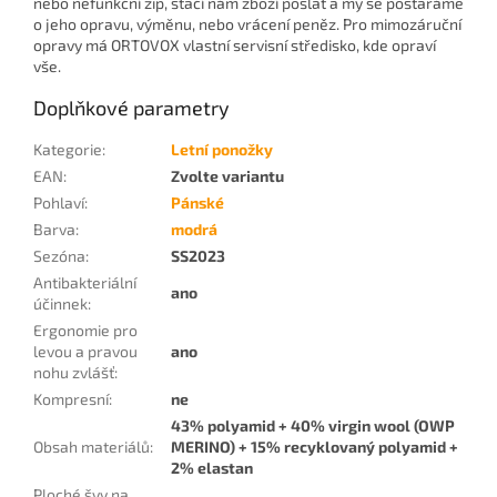
nebo nefunkční zip, stačí nám zboží poslat a
my se postaráme
o jeho opravu, výměnu, nebo vrácení peněz. Pro mimozáruční
opravy má ORTOVOX vlastní servisní středisko, kde opraví
vše.
Doplňkové parametry
Kategorie
:
Letní ponožky
EAN
:
Zvolte variantu
Pohlaví
:
Pánské
Barva
:
modrá
Sezóna
:
SS2023
Antibakteriální
ano
účinnek
:
Ergonomie pro
levou a pravou
ano
nohu zvlášť
:
Kompresní
:
ne
43% polyamid + 40% virgin wool (OWP
Obsah materiálů
:
MERINO) + 15% recyklovaný polyamid +
2% elastan
Ploché švy na