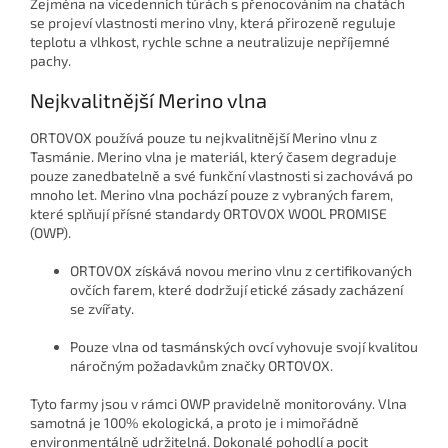
Zejména na vícedenních túrách s přenocováním na chatách
se projeví vlastnosti merino vlny, která přirozeně reguluje
teplotu a vlhkost, rychle schne a neutralizuje nepříjemné
pachy.
Nejkvalitnější Merino vlna
ORTOVOX používá pouze tu nejkvalitnější
Merino vlnu z
Tasmánie. Merino vlna je materiál, který časem degraduje
pouze zanedbatelně a své funkční vlastnosti si zachovává po
mnoho let. Merino vlna pochází pouze z vybraných farem,
které splňují přísné standardy ORTOVOX WOOL PROMISE
(OWP).
ORTOVOX získává novou merino vlnu z certifikovaných
ovčích farem, které dodržují
etické zásady zacházení
se zvířaty.
Pouze vlna od tasmánských ovcí vyhovuje svojí kvalitou
náročným požadavkům značky ORTOVOX.
Tyto farmy jsou v rámci OWP pravidelně monitorovány. Vlna
samotná je
100% ekologická, a proto je i mimořádně
environmentálně udržitelná. Dokonalé pohodlí a pocit