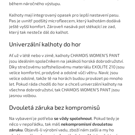
během náročného výstupu.
Kalhoty mají integrovaný opasek pro lepší nastavení pasu.
Pas je uvnitř podšitý microfleecem, který kalhotám dodává
ještě vyšší komfort. Zároveň nasává pot stékající ze zad,
který tak nesteče dál do kalhot.
Univerzální kalhoty do hor
Ať už v létě nebo v zimě, kalhoty CHAMOIS WOMEN’S PANT
jsou ideálním společníkem na jakákoli horská dobrodružství.
Díky strečovému softshellovému materiálu EXOLITE 210 jsou
velice komfortní, prodyšné a odolné vůči větru. Navíc jsou
velice odolné, takže tě na horách budou provázet po mnoho
let. Pokud ráda chodíš do hor a chceš univerzální kalhoty na
všechna dobrodružství, tak CHAMOIS WOMEN’S PANT jsou
jasnou volbou.
Dvouletá záruka bez kompromisů
Na vybavení je potřeba
se vždy spolehnout
. Pokud tedy je
něco v nepořádku, tak máš
nekompromisní dvouletou
záruku
. Objevíš-li výrobní vadu, zboží nám zašli a my ho