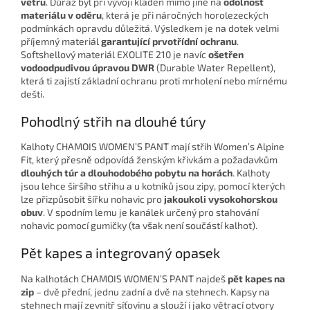
větru
. Důraz byl při vývoji kladen mimo jiné na
odolnost
materiálu v oděru
, která je při náročných horolezeckých
podmínkách opravdu důležitá. Výsledkem je na dotek velmi
příjemný materiál
garantující prvotřídní ochranu
.
Softshellový materiál EXOLITE 210 je navíc
ošetřen
vodoodpudivou úpravou DWR
(Durable Water Repellent),
která ti zajistí základní ochranu proti mrholení nebo mírnému
dešti.
Pohodlný střih na dlouhé túry
Kalhoty CHAMOIS WOMEN’S PANT mají střih Women’s Alpine
Fit, který přesně odpovídá ženským křivkám a požadavkům
dlouhých túr a dlouhodobého pobytu na horách
. Kalhoty
jsou lehce širšího střihu a u kotníků jsou zipy, pomocí kterých
lze přizpůsobit šířku nohavic pro
jakoukoli vysokohorskou
obuv
. V spodním lemu je kanálek určený pro stahování
nohavic pomocí gumičky (ta však není součástí kalhot).
Pět kapes a integrovaný opasek
Na kalhotách CHAMOIS WOMEN’S PANT najdeš
pět kapes na
zip
– dvě přední, jednu zadní a dvě na stehnech. Kapsy na
stehnech mají zevnitř síťovinu a slouží i jako větrací otvory