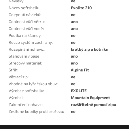
Návleky
:
ne
Název softshellu
:
Exolite 210
Odepnutí návleků
:
ne
Odolnost vůči větru
:
ano
Odolnost vůči vodě
:
ano
Poutka na kšandy
:
ne
Recco systém záchrany
:
ne
Rozepínání nohavic
:
krátký zip u kotníku
Stahování v pase
:
ano
Strečový materiál
:
ano
Střih
:
Alpine Fit
Větrací zip
:
ne
Vhodné na lyžařskou obuv
:
ne
Výrobce softshellu
:
EXOLITE
Výrobci
:
Mountain Equipment
Zakončení nohavic
:
rozšiřitelné pomocí zipu
Zesílené kotníky proti prořezu
:
ne
Z