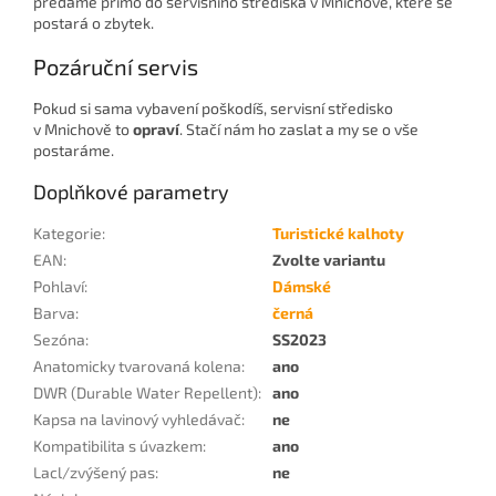
předáme přímo do servisního střediska v Mnichově, které se
postará o zbytek.
Pozáruční servis
Pokud si sama vybavení poškodíš, servisní středisko
v Mnichově to
opraví
. Stačí nám ho zaslat a my se o vše
postaráme.
Doplňkové parametry
Kategorie
:
Turistické kalhoty
EAN
:
Zvolte variantu
Pohlaví
:
Dámské
Barva
:
černá
Sezóna
:
SS2023
Anatomicky tvarovaná kolena
:
ano
DWR (Durable Water Repellent)
:
ano
Kapsa na lavinový vyhledávač
:
ne
Kompatibilita s úvazkem
:
ano
Lacl/zvýšený pas
:
ne