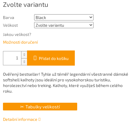
Zvolte variantu
cena:
Barva
Velikost
Jakou velikost?
Možnosti doručení
Přidat do košíku
Ověřený bestseller! Tyhle už téměř legendární všestranné dámské
softshell kalhoty jsou ideální pro vysokohorskou turistiku,
horolezectví nebo treking. Kalhoty, které využiješ během celého
roku.
Tabulky velikostí
Detailní informace