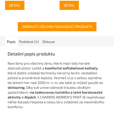
DETAIL
DETAIL
ZOBRAZIT VŠECHNY SOUVISEJÍCÍ PRODUKTY
Popis
Podobné (4)
Diskuze
Detailní popis produktu
Navrženy pro všechny ženy, které mají rády horské
dobrodružství. Lehké a
komfortní softshellové kalhoty
,
které dobře zvládají technicky náročný terén, nestabilní
počasí a proměnlivé teploty. Vezmeš si je s sebou zejména
do letních hor nad 2000 m. n. m. ale také je můžeš použít na
skitouring
. Díky své univerzálnosti ti budou skvělým
společníkem i
na ledovcovou turistiku a letní horolezecké
aktivity v Alpách
. S CHAMOIS WOMEN’S PANT tě nepřekvapí
náhle klesající teplota a celou túru zvládneš za maximálního
komfortu.