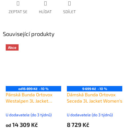
ZEPTAT SE
HLÍDAT
SDÍLET
Související produkty
Akce
od
15 899 Kč
–10 %
9 699 Kč
–10 %
Pánská Bunda Ortovox
Dámská Bunda Ortovox
Westalpen 3L Jacket
Seceda 3L Jacket Women's
Men's
U dodavatele (do 3 týdnů)
U dodavatele (do 3 týdnů)
14 309 Kč
8 729 Kč
od