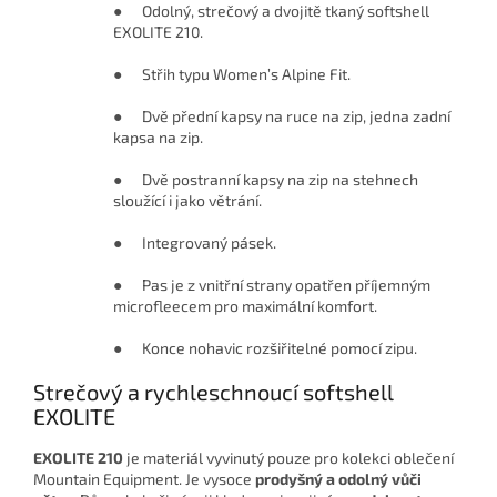
● Odolný, strečový a dvojitě tkaný softshell
EXOLITE 210.
● Střih typu Women’s Alpine Fit.
● Dvě přední kapsy na ruce na zip, jedna zadní
kapsa na zip.
● Dvě postranní kapsy na zip na stehnech
sloužící i jako větrání.
● Integrovaný pásek.
● Pas je z vnitřní strany opatřen příjemným
microfleecem pro maximální komfort.
● Konce nohavic rozšiřitelné pomocí zipu.
Strečový a rychleschnoucí softshell
EXOLITE
EXOLITE 210
je materiál vyvinutý pouze pro kolekci oblečení
Mountain Equipment. Je vysoce
prodyšný a odolný vůči