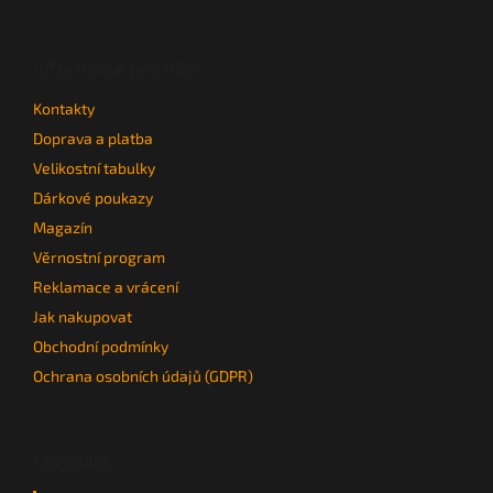
á
p
a
Informace pro vás
t
Kontakty
í
Doprava a platba
Velikostní tabulky
Dárkové poukazy
Magazín
Věrnostní program
Reklamace a vrácení
Jak nakupovat
Obchodní podmínky
Ochrana osobních údajů (GDPR)
Magazín