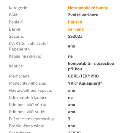
Kategorie
:
Nepromokavé bundy
EAN
:
Zvolte variantu
Pohlaví
:
Pánské
Barva
:
červená
Sezóna
:
SS2023
DWR (Durable Water
ano
Repellent)
:
Kapsa na rukávu
:
ne
kompatibilní s lezeckou
Kapuce
:
přilbou
Membrána
:
GORE-TEX® PRO
Model hlavního zipu
:
YKK® Aquaguard®
Nastavitelnost kapuce
:
ano
Odnímatelná kapuce
:
ne
Odolnost vůči větru
:
ano
Odolnost vůči vodě
:
ano
Počet vrstev membrány
:
3
Prodloužená záda
:
ano
Prodyšnost
:
25000