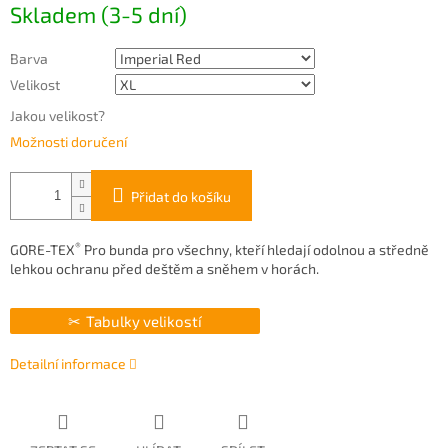
Skladem (3-5 dní)
cena:
Barva
Velikost
Jakou velikost?
Možnosti doručení
Přidat do košíku
®
GORE-TEX
Pro bunda pro všechny, kteří hledají odolnou a středně
lehkou ochranu před deštěm a sněhem v horách.
Tabulky velikostí
Detailní informace