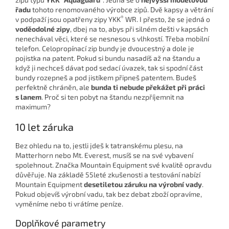
řadu
tohoto renomovaného výrobce zipů. Dvě kapsy a větrání
®
v podpaží jsou opatřeny zipy YKK
WR. I přesto, že se jedná o
voděodolné zipy
, dbej na to, abys při silném dešti v kapsách
nenechával věci, které se nesnesou s vlhkostí. Třeba mobilní
telefon. Celopropínací zip bundy je dvoucestný a dole je
pojistka na patent. Pokud si bundu nasadíš až na štandu a
když ji nechceš dávat pod sedací úvazek, tak si spodní část
bundy rozepneš a pod jistíkem připneš patentem. Budeš
perfektně chráněn, ale
bunda ti nebude překážet při práci
s lanem
. Proč si ten pobyt na štandu nezpříjemnit na
maximum?
10 let záruka
Bez ohledu na to, jestli jdeš k tatranskému plesu, na
Matterhorn nebo Mt. Everest, musíš se na své vybavení
spolehnout. Značka Mountain Equipment své kvalitě opravdu
důvěřuje. Na základě 55leté zkušenosti a testování nabízí
Mountain Equipment
desetiletou záruku na výrobní vady
.
Pokud objevíš výrobní vadu, tak bez debat zboží opravíme,
vyměníme nebo ti vrátíme peníze.
Doplňkové parametry