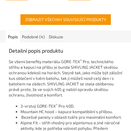
ZOBRAZIT VŠECHNY SOUVISEJÍCÍ PRODUKTY
Popis
Podobné (4)
Diskuze
Detailní popis produktu
®
Se všemi benefity materiálu GORE-TEX
Pro, technického
střihu a kapucí na přilbu je bunda SHIVLING JACKET skvělou
ochranou kdekoli na horách. Stejně tak, jako může být záložní
kus oblečení v tvém batohu, tak ji můžeš nosit celý den i s
batohem na zádech. SHIVLING JACKET se stala oblíbenou
právě proto, že ve svých 405 g nabízí opravdu skvělou
ochranu, životnost a komfort.
®
3-vrstvý GORE-TEX
Pro 40D.
Mountain HC hood – kapuce kompatibilní s přilbou.
Bezešvé panely v oblasti tváře pro maximální komfort.
Alpine Fit – střih vhodný pro alpinismus a jiné náročné
aktivity, kde je potřeba volnost pohybu. Předem