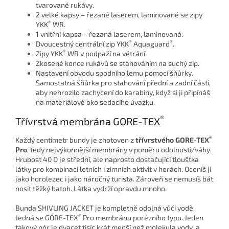
tvarované rukávy.
2 velké kapsy – řezané laserem, laminované se zipy
®
YKK
WR.
1 vnitřní kapsa – řezaná laserem, laminovaná.
®
®
Dvoucestný centrální zip YKK
Aquaguard
.
®
Zipy YKK
WR v podpaží na větrání.
Zkosené konce rukávů se stahováním na suchý zip.
Nastavení obvodu spodního lemu pomocí šňůrky.
Samostatná šňůrka pro stahování přední a zadní části,
aby nehrozilo zachycení do karabiny, když si ji připínáš
na materiálové oko sedacího úvazku.
®
Třívrstvá membrána GORE-TEX
®
Každý centimetr bundy je zhotoven z
třívrstvého GORE-TEX
Pro
, tedy nejvýkonnější membrány v poměru odolnosti/váhy.
Hrubost 40 D je střední, ale naprosto dostačující tloušťka
látky pro kombinaci letních i zimních aktivit v horách. Oceníš ji
jako horolezec i jako náročný turista. Zároveň se nemusíš bát
nosit těžký batoh. Látka vydrží opravdu mnoho.
Bunda SHIVLING JACKET je kompletně odolná vůči vodě.
®
Jedná se GORE-TEX
Pro membránu porézního typu. Jeden
takový pór je dvacet tisíc krát menší než molekula vody, a