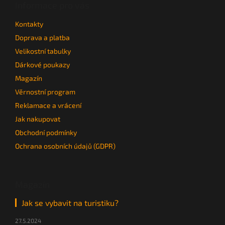
a
Informace pro vás
t
Kontakty
í
Doprava a platba
Velikostní tabulky
Dárkové poukazy
Magazín
Věrnostní program
Reklamace a vrácení
Jak nakupovat
Obchodní podmínky
Ochrana osobních údajů (GDPR)
Magazín
Jak se vybavit na turistiku?
27.5.2024