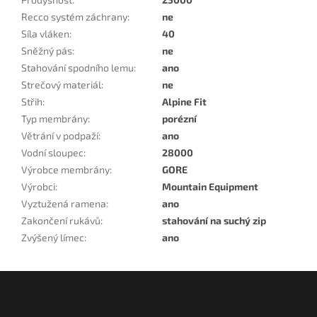
Recco systém záchrany
:
ne
Síla vláken
:
40
Sněžný pás
:
ne
Stahování spodního lemu
:
ano
Strečový materiál
:
ne
Střih
:
Alpine Fit
Typ membrány
:
porézní
Větrání v podpaží
:
ano
Vodní sloupec
:
28000
Výrobce membrány
:
GORE
Výrobci
:
Mountain Equipment
Vyztužená ramena
:
ano
Zakončení rukávů
:
stahování na suchý zip
Zvýšený límec
:
ano
Z
á
p