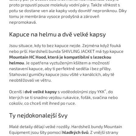
proto propustí pouze molekuly vodní páry. Takže vlhkost s
potu se dostane ven ale kapky vody dovnitř neproniknou. Díky
tomu je membrána vysoce prodyšná a zároveň
nepromokavá.
Kapuce na helmu a dvě velké kapsy
Jsou situace, kdy to bez kapuce nejde. Zejména když fouká
nebo prší. Hardshell bunda SHIVLING JACKET má typ kapuce
Mountain HC Hood, která je kompatibilní s lezeckou
helmou
. Je opatřena vyztuženým kšiltem a možností
nastavení kapuce, aby ti perfektně seděla i bez přilby.
Stahovací gumičky kapuce jsou všité v kanálcích, aby tě
neobtěžovali ve větru.
®
Oceníš i
dvě velké kapsy
s voděodolnými zipy YKK
, do
kterých se ti snadno vejdou rukavice, foťák, svačina nebo
cokoliv, co chceš mít ihned po ruce.
Ty nejdokonalejší švy
Malé detaily dělají velké rozdíly. Hardshell bundy Mountain
Equipment jsou šity pomocí
hladkých švů
. Z vnější strany