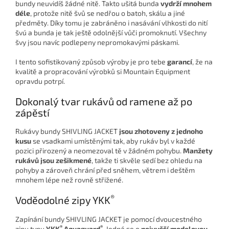
bundy neuvidíš žádné nitě. Takto ušitá bunda
vydrží mnohem
déle
, protože nitě švů se nedřou o batoh, skálu a jiné
předměty. Díky tomu je zabráněno i nasávání vlhkosti do nití
švú a bunda je tak ještě odolnější vůči promoknutí. Všechny
švy jsou navíc podlepeny nepromokavými páskami.
I tento sofistikovaný způsob výroby je pro tebe
garancí
, že na
kvalitě a propracování výrobků si Mountain Equipment
opravdu potrpí.
Dokonalý tvar rukávů od ramene až po
zápěstí
Rukávy bundy SHIVLING JACKET
jsou zhotoveny z jednoho
kusu
se vsadkami umístěnými tak, aby rukáv byl v každé
pozici přirozený a neomezoval tě v žádném pohybu.
Manžety
rukávů jsou zešikmené
, takže ti skvěle sedí bez ohledu na
pohyby a zároveň chrání před sněhem, větrem i deštěm
mnohem lépe než rovně střižené.
®
Voděodolné zipy YKK
Zapínání bundy SHIVLING JACKET je pomocí dvoucestného
®
®
zipu typu
YKK
Aquaguard
. Jedná se o
nejvyšší modelovou