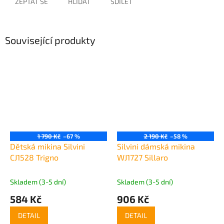
ZEPTAT SE
HLÍDAT
SDÍLET
Související produkty
1 790 Kč
–67 %
2 190 Kč
–58 %
Dětská mikina Silvini
Silvini dámská mikina
CJ1528 Trigno
WJ1727 Sillaro
Skladem (3-5 dní)
Skladem (3-5 dní)
584 Kč
906 Kč
DETAIL
DETAIL