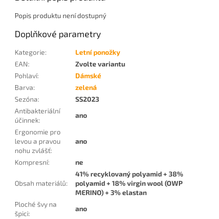
Popis produktu není dostupný
Doplňkové parametry
Kategorie
:
Letní ponožky
EAN
:
Zvolte variantu
Pohlaví
:
Dámské
Barva
:
zelená
Sezóna
:
SS2023
Antibakteriální
ano
účinnek
:
Ergonomie pro
levou a pravou
ano
nohu zvlášť
:
Kompresní
:
ne
41% recyklovaný polyamid + 38%
Obsah materiálů
:
polyamid + 18% virgin wool (OWP
MERINO) + 3% elastan
Ploché švy na
ano
špici
: