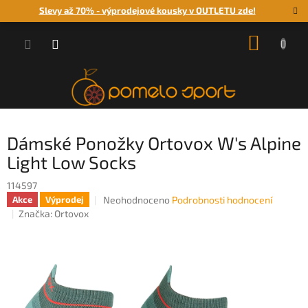
Přejít
Slevy až 70% - výprodejové kousky v OUTLETU zde!
na
obsah
NÁKUP
KOŠÍK
Dámské Ponožky Ortovox W's Alpine
Light Low Socks
114597
Průměrné
Neohodnoceno
Podrobnosti hodnocení
Akce
Výprodej
hodnocení
Značka:
Ortovox
produktu
je
0,0
z
5
hvězdiček.