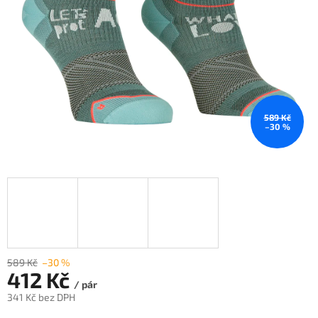
589 Kč
–30 %
589 Kč
–30 %
412 Kč
/ pár
341 Kč bez DPH
Měrná