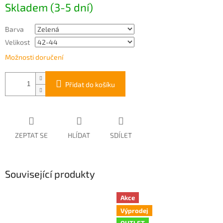
Skladem (3-5 dní)
cena:
Barva
Velikost
Možnosti doručení
Přidat do košíku
ZEPTAT SE
HLÍDAT
SDÍLET
Související produkty
Akce
Výprodej
OUTLET