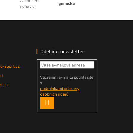
Zakončení
gumička
nohavic
:
Odebírat newsletter
o-sport.cz
rt
Vložením e-mailu souhlasíte
s
t_cz
podmínkami ochrany
osobních údajů
PŘIHLÁSIT
SE