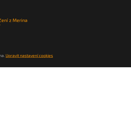
čení z Merina
y
na.
Upravit nastavení cookies