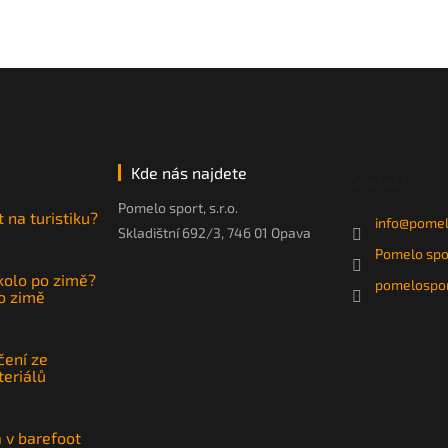
Kde nás najdete
Kontakt
Pomelo sport, s.r.o.
t na turistiku?
info
@
pomel
Skladištní 692/3, 746 01 Opava
Pomelo spo
 kolo po zimě?
pomelospor
po zimě
čení ze
teriálů
a v barefoot