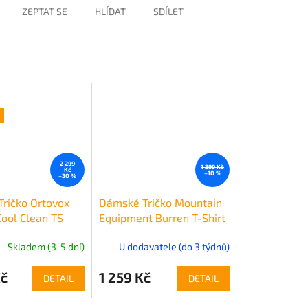
ZEPTAT SE
HLÍDAT
SDÍLET
2 299
1 399 Kč
Kč
–10 %
–30 %
ričko Ortovox
Dámské Tričko Mountain
Cool Clean TS
Equipment Burren T-Shirt
Women's
Skladem (3-5 dní)
U dodavatele (do 3 týdnů)
Kč
1 259 Kč
DETAIL
DETAIL