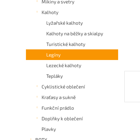
Mikiny a svetry
a
Kalhoty
n
e
Lyžařské kalhoty
l
Kalhoty na běžky a skialpy
Turistické kalhoty
Legíny
Lezecké kalhoty
Tepláky
Cyklistické oblečení
Kraťasy a sukně
Funkční prádlo
Doplňky k oblečení
Plavky
BOTY