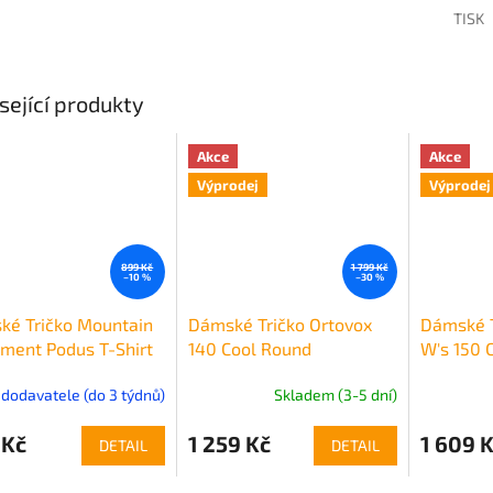
TISK
sející produkty
Akce
Akce
Výprodej
Výprodej
899 Kč
1 799 Kč
–10 %
–30 %
ké Tričko Mountain
Dámské Tričko Ortovox
Dámské T
ment Podus T-Shirt
140 Cool Round
W's 150 
n's
Landscape T-shirt
 dodavatele (do 3 týdnů)
Skladem (3-5 dní)
Women's
 Kč
1 259 Kč
1 609 
DETAIL
DETAIL