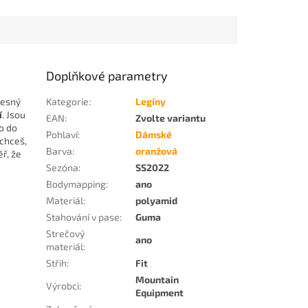
Doplňkové parametry
řesný
Kategorie
:
Legíny
í
. Jsou
EAN
:
Zvolte variantu
no do
Pohlaví
:
Dámské
 chceš,
Barva
:
oranžová
ěř, že
Sezóna
:
SS2022
Bodymapping
:
ano
Materiál
:
polyamid
Stahování v pase
:
Guma
Strečový
ano
materiál
:
Střih
:
Fit
Mountain
Výrobci
:
Equipment