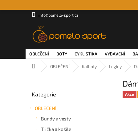
Přejít
na
obsah
info@pomelo-sport.cz
OBLEČENÍ
BOTY
CYKLISTIKA
VYBAVENÍ
BA
Domů
OBLEČENÍ
Kalhoty
Legíny
D
P
Dám
o
Přeskočit
s
Kategorie
kategorie
Akce
t
r
OBLEČENÍ
a
n
Bundy a vesty
n
Trička a košile
í
p