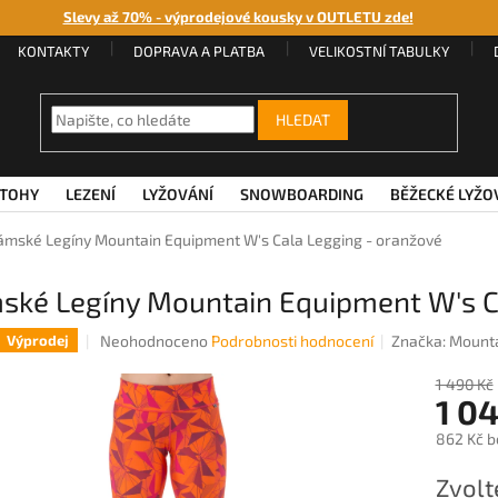
Slevy až 70% - výprodejové kousky v OUTLETU zde!
KONTAKTY
DOPRAVA A PLATBA
VELIKOSTNÍ TABULKY
HLEDAT
TOHY
LEZENÍ
LYŽOVÁNÍ
SNOWBOARDING
BĚŽECKÉ LYŽO
ámské Legíny Mountain Equipment W's Cala Legging - oranžové
ské Legíny Mountain Equipment W's C
Průměrné
Neohodnoceno
Podrobnosti hodnocení
Značka:
Mounta
Výprodej
hodnocení
produktu
1 490 Kč
1 0
je
0,0
862 Kč b
z
5
Měrná
Zvolt
hvězdiček.
cena: