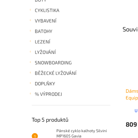
CYKLISTIKA
VYBAVENÍ
Souvi
BATOHY
LEZENÍ
LYŽOVÁNÍ
SNOWBOARDING
BĚŽECKÉ LYŽOVÁNÍ
DOPLŇKY
Dáms
% VÝPRODEJ
Equip
Wome
U
Top 5 produktů
809
Pánské cyklo kalhoty Silvini
MP1605 Gavia