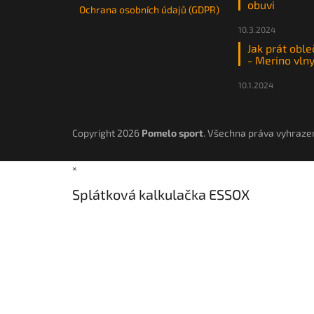
obuvi
Ochrana osobních údajů (GDPR)
10.3.2024
Jak prát oble
- Merino vln
10.1.2024
Copyright 2026
Pomelo sport
. Všechna práva vyhraze
×
Splátková kalkulačka ESSOX