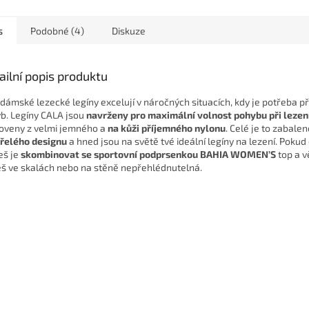
s
Podobné (4)
Diskuze
ailní popis produktu
 dámské lezecké legíny excelují v náročných situacích, kdy je potřeba p
b. Legíny CALA jsou
navrženy pro maximální volnost pohybu při lezen
oveny z velmi jemného a
na kůži
příjemného nylonu
. Celé je to zabale
řelého designu
a hned jsou na světě tvé ideální legíny na lezení. Pokud
š je
skombinovat se sportovní podprsenkou BAHIA WOMEN’S
top a v
š ve skalách nebo na stěně nepřehlédnutelná.