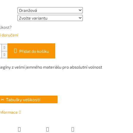
likost?
 doručení
Přidat do košíku
egíny z velmi jemného materiálu pro absolutní volnost
Tabulky velikostí
 informace