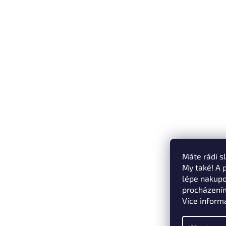
Máte rádi s
My také! A 
lépe nakupo
procházením
Více inform