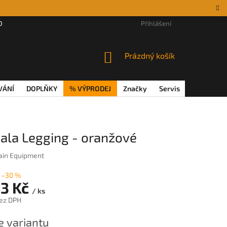
DÁRKOVÉ POUKAZY
MAGAZÍN
VĚRNOSTNÍ PROGRAM
Přihlášení
REKL
NÁKUPNÍ
Prázdný košík
KOŠÍK
VÁNÍ
DOPLŇKY
% VÝPRODEJ
Značky
Servis
Magazín
ala Legging - oranžové
in Equipment
–30 %
43 Kč
/ ks
ez DPH
e variantu