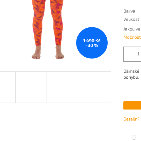
Barva
Velikost
Jakou ve
Možnosti
1 490 Kč
–30 %
Dámské l
pohybu.
Detailní