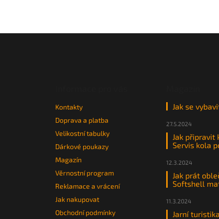
Z
á
p
a
t
Informace pro vás
Magazín
í
Jak se vybavi
Kontakty
Doprava a platba
27.5.2024
Velikostní tabulky
Jak připravit
Servis kola 
Dárkové poukazy
Magazín
12.3.2024
Věrnostní program
Jak prát oble
Softshell ma
Reklamace a vrácení
Jak nakupovat
11.3.2024
Obchodní podmínky
Jarní turistik