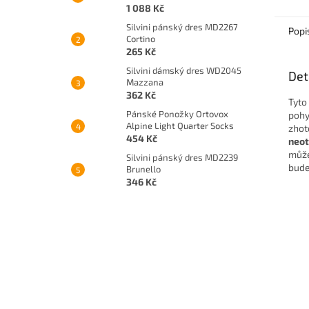
1 088 Kč
Silvini pánský dres MD2267
Popi
Cortino
265 Kč
Silvini dámský dres WD2045
Det
Mazzana
362 Kč
Tyto
Pánské Ponožky Ortovox
pohy
Alpine Light Quarter Socks
zhot
454 Kč
neot
může
Silvini pánský dres MD2239
bude
Brunello
346 Kč