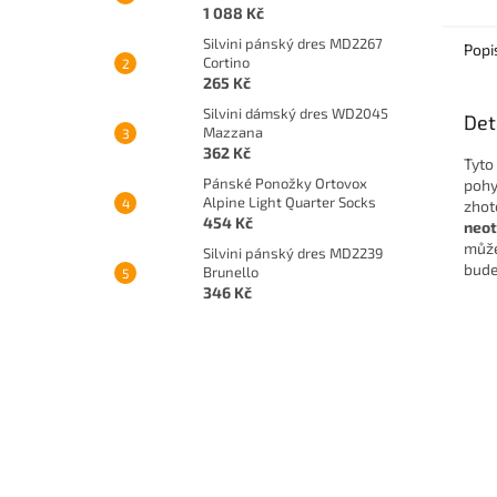
1 088 Kč
Silvini pánský dres MD2267
Popi
Cortino
265 Kč
Silvini dámský dres WD2045
Det
Mazzana
362 Kč
Tyto
Pánské Ponožky Ortovox
pohy
Alpine Light Quarter Socks
zhot
454 Kč
neot
může
Silvini pánský dres MD2239
bude
Brunello
346 Kč