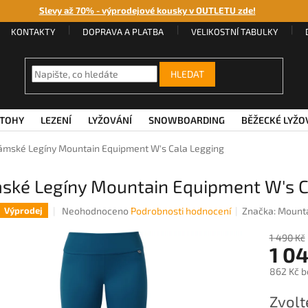
Slevy až 70% - výprodejové kousky v OUTLETU zde!
KONTAKTY
DOPRAVA A PLATBA
VELIKOSTNÍ TABULKY
HLEDAT
TOHY
LEZENÍ
LYŽOVÁNÍ
SNOWBOARDING
BĚŽECKÉ LYŽO
ámské Legíny Mountain Equipment W's Cala Legging
ské Legíny Mountain Equipment W's C
Průměrné
Neohodnoceno
Podrobnosti hodnocení
Značka:
Mounta
Výprodej
hodnocení
produktu
1 490 Kč
1 0
je
0,0
862 Kč b
z
5
Měrná
Zvolt
hvězdiček.
cena: