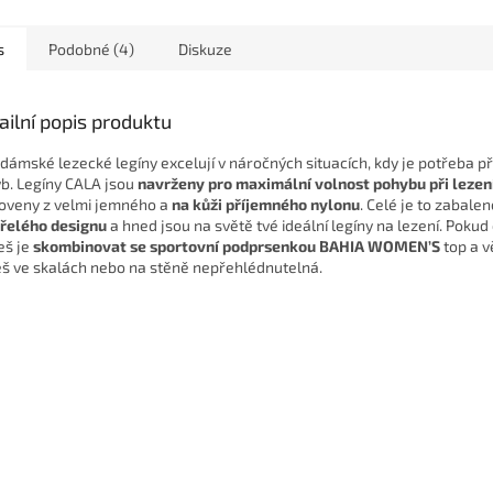
s
Podobné (4)
Diskuze
ailní popis produktu
 dámské lezecké legíny excelují v náročných situacích, kdy je potřeba p
b. Legíny CALA jsou
navrženy pro maximální volnost pohybu při lezen
oveny z velmi jemného a
na kůži
příjemného nylonu
. Celé je to zabale
řelého designu
a hned jsou na světě tvé ideální legíny na lezení. Pokud
š je
skombinovat se sportovní podprsenkou BAHIA WOMEN’S
top a v
š ve skalách nebo na stěně nepřehlédnutelná.