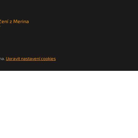
čení z Merina
y
na.
Upravit nastavení cookies