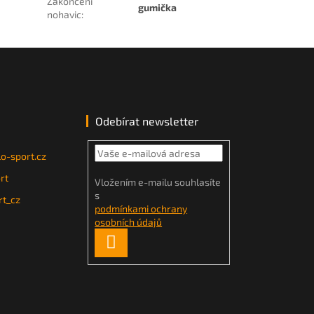
Zakončení
gumička
nohavic
:
Odebírat newsletter
o-sport.cz
rt
Vložením e-mailu souhlasíte
s
t_cz
podmínkami ochrany
osobních údajů
PŘIHLÁSIT
SE