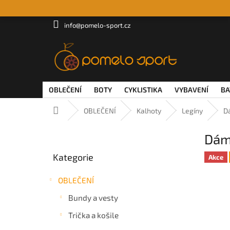
Přejít
na
obsah
info@pomelo-sport.cz
OBLEČENÍ
BOTY
CYKLISTIKA
VYBAVENÍ
BA
Domů
OBLEČENÍ
Kalhoty
Legíny
D
P
Dám
o
Přeskočit
s
Kategorie
kategorie
Akce
t
r
OBLEČENÍ
a
n
Bundy a vesty
n
Trička a košile
í
p