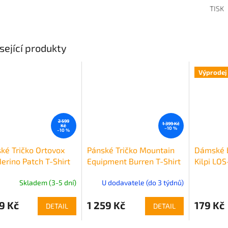
TISK
sející produkty
Výprodej
2 599
1 399 Kč
Kč
–10 %
–10 %
é Tričko Ortovox
Pánské Tričko Mountain
Dámské b
erino Patch T-Shirt
Equipment Burren T-Shirt
Kilpi LO
n's
Men's
Skladem (3-5 dní)
U dodavatele (do 3 týdnů)
9 Kč
1 259 Kč
179 Kč
DETAIL
DETAIL