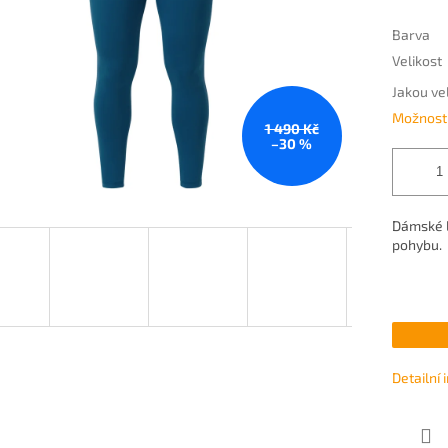
Barva
Velikost
Jakou ve
Možnosti
1 490 Kč
–30 %
Dámské l
pohybu.
Detailní