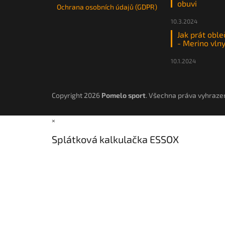
obuvi
Ochrana osobních údajů (GDPR)
10.3.2024
Jak prát oble
- Merino vln
10.1.2024
Copyright 2026
Pomelo sport
. Všechna práva vyhraze
×
Splátková kalkulačka ESSOX