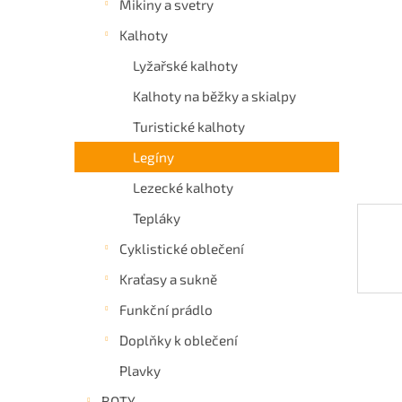
Mikiny a svetry
a
Kalhoty
n
e
Lyžařské kalhoty
l
Kalhoty na běžky a skialpy
Turistické kalhoty
Legíny
Lezecké kalhoty
Tepláky
Cyklistické oblečení
Kraťasy a sukně
Funkční prádlo
Doplňky k oblečení
Plavky
BOTY