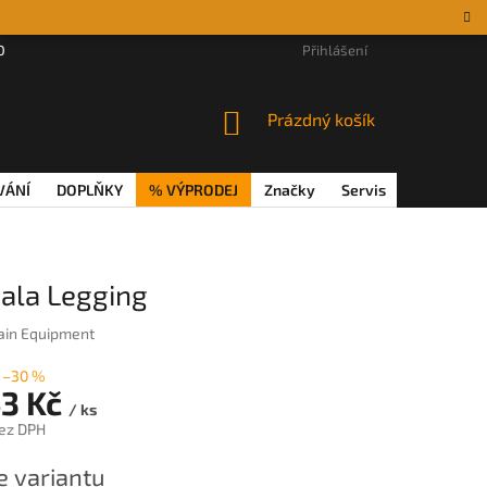
DÁRKOVÉ POUKAZY
MAGAZÍN
VĚRNOSTNÍ PROGRAM
Přihlášení
REKL
NÁKUPNÍ
Prázdný košík
KOŠÍK
VÁNÍ
DOPLŇKY
% VÝPRODEJ
Značky
Servis
Magazín
ala Legging
in Equipment
–30 %
43 Kč
/ ks
ez DPH
e variantu