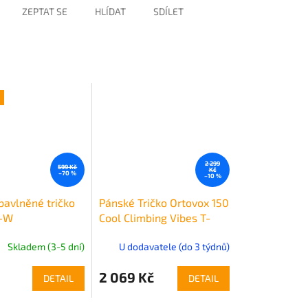
ZEPTAT SE
HLÍDAT
SDÍLET
2 299
599 Kč
Kč
–70 %
–10 %
avlněné tričko
Pánské Tričko Ortovox 150
S-W
Cool Climbing Vibes T-
shirt Men's
Skladem (3-5 dní)
U dodavatele (do 3 týdnů)
2 069 Kč
DETAIL
DETAIL