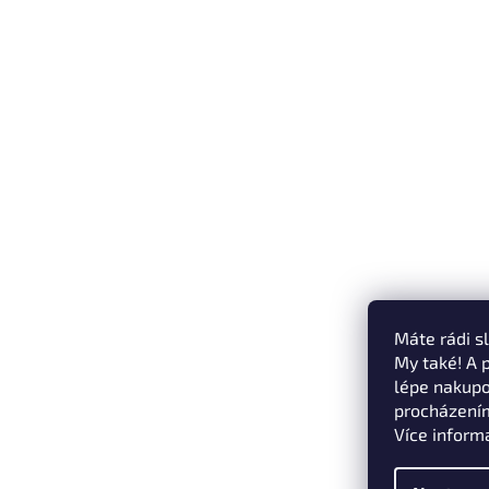
Máte rádi s
My také! A 
lépe nakupo
procházením
Více inform