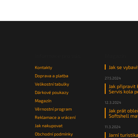
Z
á
p
a
t
Informace pro vás
Magazín
í
Jak se vybavi
Kontakty
Doprava a platba
27.5.2024
Velikostní tabulky
Jak připravit
Servis kola 
Dárkové poukazy
Magazín
12.3.2024
Věrnostní program
Jak prát oble
Softshell ma
Reklamace a vrácení
Jak nakupovat
11.3.2024
Obchodní podmínky
Jarní turistik