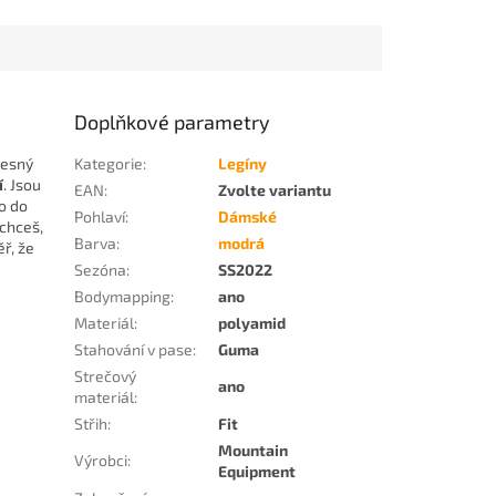
Doplňkové parametry
řesný
Kategorie
:
Legíny
í
. Jsou
EAN
:
Zvolte variantu
no do
Pohlaví
:
Dámské
 chceš,
Barva
:
modrá
ěř, že
Sezóna
:
SS2022
Bodymapping
:
ano
Materiál
:
polyamid
Stahování v pase
:
Guma
Strečový
ano
materiál
:
Střih
:
Fit
Mountain
Výrobci
:
Equipment