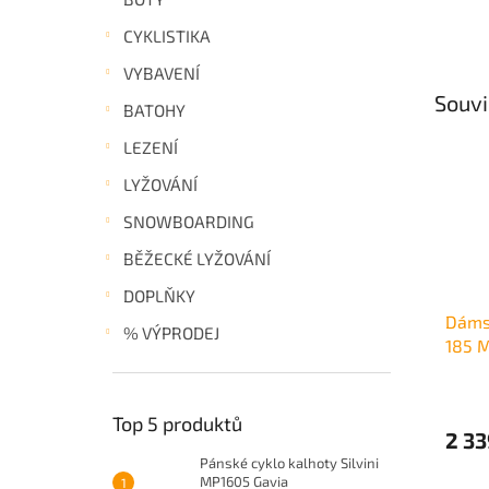
CYKLISTIKA
VYBAVENÍ
Souvi
BATOHY
LEZENÍ
LYŽOVÁNÍ
SNOWBOARDING
BĚŽECKÉ LYŽOVÁNÍ
DOPLŇKY
Dámsk
% VÝPRODEJ
185 M
Wome
Top 5 produktů
2 33
Pánské cyklo kalhoty Silvini
MP1605 Gavia