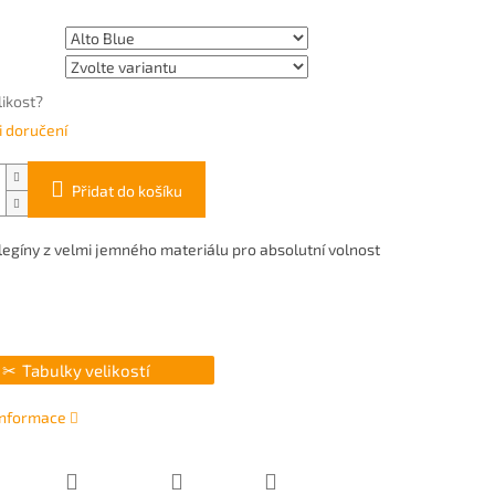
likost?
 doručení
Přidat do košíku
egíny z velmi jemného materiálu pro absolutní volnost
Tabulky velikostí
 informace