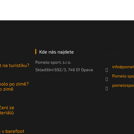
Kde nás najdete
Kontakt
Pomelo sport, s.r.o.
t na turistiku?
info
@
pomel
Skladištní 692/3, 746 01 Opava
Pomelo spo
 kolo po zimě?
pomelospor
po zimě
čení ze
teriálů
a v barefoot