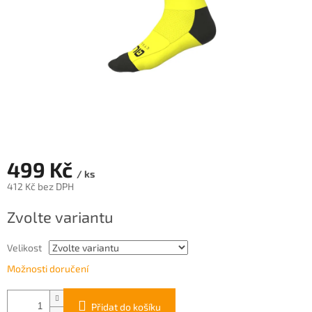
499 Kč
/ ks
412 Kč bez DPH
Měrná
Zvolte variantu
cena:
Velikost
Možnosti doručení
Přidat do košíku