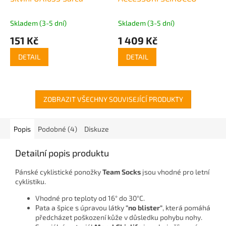
Skladem (3-5 dní)
Skladem (3-5 dní)
151 Kč
1 409 Kč
DETAIL
DETAIL
ZOBRAZIT VŠECHNY SOUVISEJÍCÍ PRODUKTY
Popis
Podobné (4)
Diskuze
Detailní popis produktu
Pánské cyklistické ponožky
Team Socks
jsou vhodné pro letní
cyklistiku.
Vhodné pro teploty od 16° do 30°C.
Pata a špice s úpravou látky
"no blister"
, která pomáhá
předcházet poškození kůže v důsledku pohybu nohy.