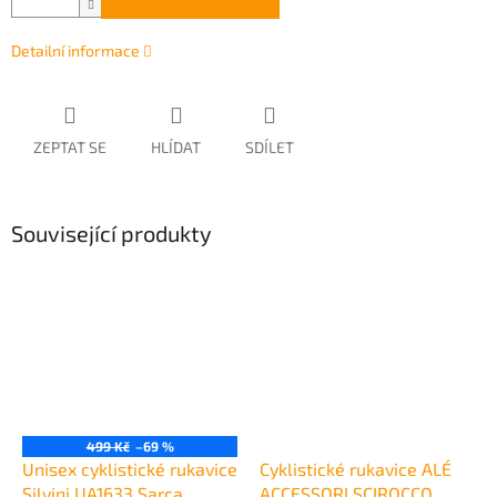
Detailní informace
ZEPTAT SE
HLÍDAT
SDÍLET
Související produkty
499 Kč
–69 %
Unisex cyklistické rukavice
Cyklistické rukavice ALÉ
Silvini UA1633 Sarca
ACCESSORI SCIROCCO