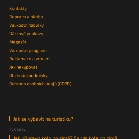
t
Kontakty
í
Doprava a platba
Velikostní tabulky
Dárkové poukazy
Magazín
Věrnostní program
Reklamace a vrácení
Jak nakupovat
Obchodní podmínky
Ochrana osobních údajů (GDPR)
Magazín
Jak se vybavit na turistiku?
27.5.2024
Jak připravit kolo po zimě? Servis kola po zimě