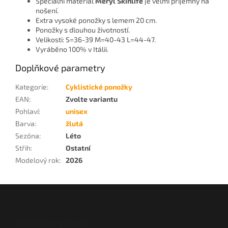
Speciální materiál
Meryl Skinlife
je velmi příjemný na
nošení.
Extra vysoké ponožky s lemem 20 cm.
Ponožky s dlouhou životností.
Velikosti: S=36-39 M=40-43 L=44-47.
Vyráběno 100% v Itálii.
Doplňkové parametry
Kategorie
:
Cyklistické ponožky
EAN
:
Zvolte variantu
Pohlaví
:
unisex
Barva
:
žlutá
Sezóna
:
Léto
Střih
:
Ostatní
Modelový rok
:
2026
Z
á
p
a
Informace pro vás