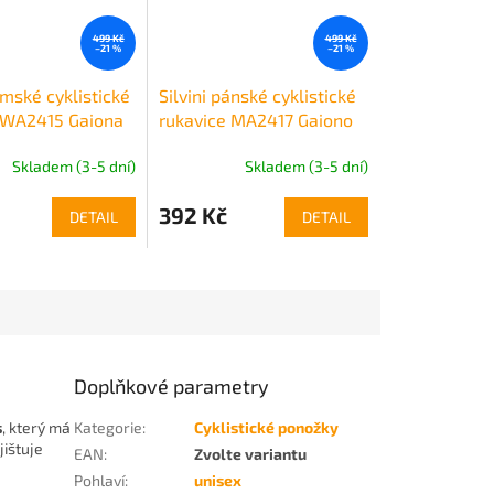
499 Kč
499 Kč
–21 %
–21 %
ámské cyklistické
Silvini pánské cyklistické
 WA2415 Gaiona
rukavice MA2417 Gaiono
Skladem (3-5 dní)
Skladem (3-5 dní)
392 Kč
DETAIL
DETAIL
Doplňkové parametry
s
, který má
Kategorie
:
Cyklistické ponožky
jištuje
EAN
:
Zvolte variantu
Pohlaví
:
unisex