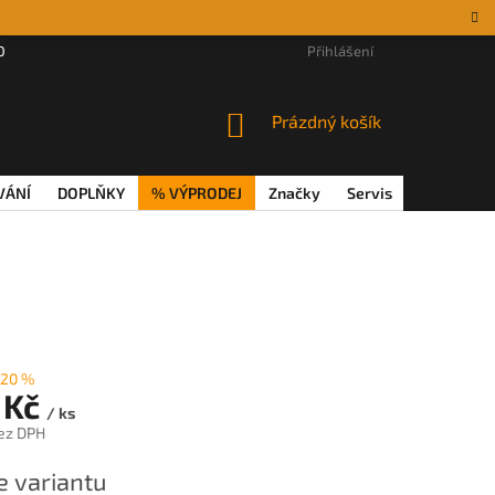
DÁRKOVÉ POUKAZY
MAGAZÍN
VĚRNOSTNÍ PROGRAM
Přihlášení
REKL
NÁKUPNÍ
Prázdný košík
KOŠÍK
VÁNÍ
DOPLŇKY
% VÝPRODEJ
Značky
Servis
Magazín
20 %
 Kč
/ ks
ez DPH
e variantu