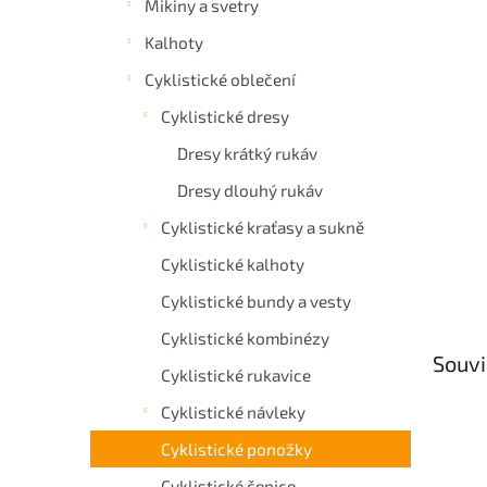
Mikiny a svetry
a
Kalhoty
n
e
Cyklistické oblečení
l
Cyklistické dresy
Dresy krátký rukáv
Dresy dlouhý rukáv
Cyklistické kraťasy a sukně
Cyklistické kalhoty
Cyklistické bundy a vesty
Cyklistické kombinézy
Souvi
Cyklistické rukavice
Cyklistické návleky
Cyklistické ponožky
Cyklistické čepice