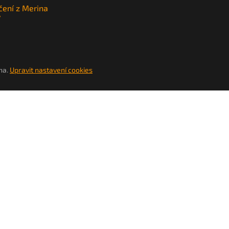
čení z Merina
y
na.
Upravit nastavení cookies