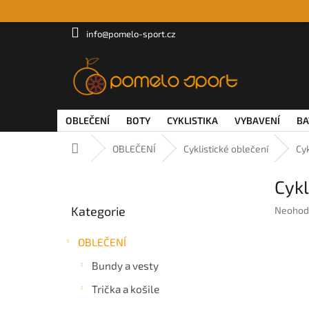
Přejít
na
obsah
info@pomelo-sport.cz
OBLEČENÍ
BOTY
CYKLISTIKA
VYBAVENÍ
BA
Domů
OBLEČENÍ
Cyklistické oblečení
Cy
P
Cyk
o
Přeskočit
s
Kategorie
Průměr
Neohod
kategorie
t
hodnoc
r
produkt
OBLEČENÍ
a
je
n
0,0
Bundy a vesty
z
n
5
Trička a košile
í
hvězdič
p