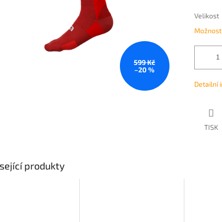
Velikost
Možnosti
599 Kč
–20 %
Detailní
TISK
sející produkty