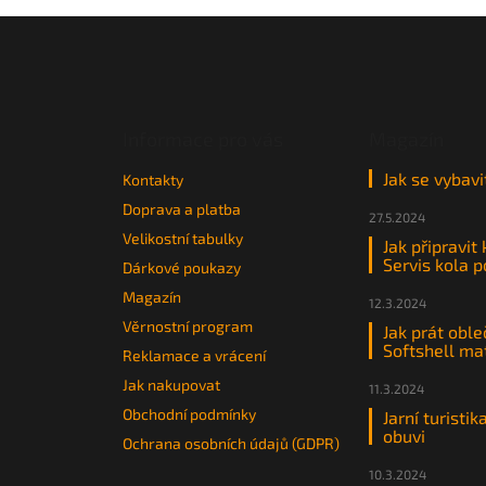
Z
á
p
a
t
Informace pro vás
Magazín
í
Jak se vybavi
Kontakty
Doprava a platba
27.5.2024
Velikostní tabulky
Jak připravit
Servis kola 
Dárkové poukazy
Magazín
12.3.2024
Věrnostní program
Jak prát oble
Softshell ma
Reklamace a vrácení
Jak nakupovat
11.3.2024
Obchodní podmínky
Jarní turistik
obuvi
Ochrana osobních údajů (GDPR)
10.3.2024