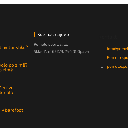
Kde nás najdete
Kontakt
Pomelo sport, s.r.o.
t na turistiku?
info
@
pomel
Skladištní 692/3, 746 01 Opava
Pomelo spo
 kolo po zimě?
pomelospor
po zimě
čení ze
teriálů
a v barefoot