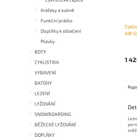
Kraťasy a sukně
Funkční prádlo
Cykli
Doplňky k oblečení
AIR 
Plavky
BOTY
1 42
CYKLISTIKA
VYBAVENÍ
BATOHY
Popi
LEZENÍ
LYŽOVÁNÍ
Det
SNOWBOARDING
Letn
BĚŽECKÉ LYŽOVÁNÍ
perm
svěž
DOPLŇKY