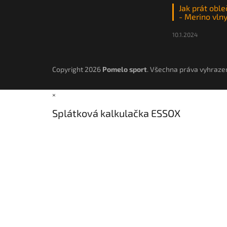
Jak prát oble
- Merino vln
10.1.2024
Copyright 2026
Pomelo sport
. Všechna práva vyhraze
×
Splátková kalkulačka ESSOX