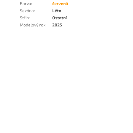
Barva
:
červená
Sezóna
:
Léto
Střih
:
Ostatní
Modelový rok
:
2025