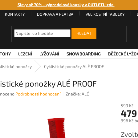
Slevy až 70% - výprodejové kousky v OUTLETU zde!
KONTAKTY
DOPRAVA A PLATBA
VELIKOSTNÍ TABULKY
HLEDAT
TOHY
LEZENÍ
LYŽOVÁNÍ
SNOWBOARDING
BĚŽECKÉ LYŽO
klistické ponožky
Cyklistické ponožky ALÉ PROOF
listické ponožky ALÉ PROOF
né
noceno
Podrobnosti hodnocení
Značka:
ALÉ
ení
u
599 Kč
–
479
396 Kč b
Měrná
Zvolt
ek.
cena: