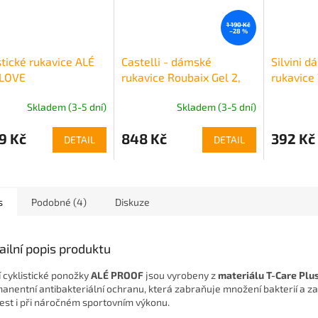
1 190 Kč
–28 %
stické rukavice ALÉ
Castelli - dámské
Silvini d
GLOVE
rukavice Roubaix Gel 2,
rukavice
brilliant pink
Skladem (3-5 dní)
Skladem (3-5 dní)
9 Kč
848 Kč
392 Kč
DETAIL
DETAIL
s
Podobné (4)
Diskuze
ailní popis produktu
í cyklistické ponožky
ALÉ PROOF
jsou vyrobeny z
materiálu T-Care Plu
anentní antibakteriální ochranu, která zabraňuje množení bakterií a za
est i při náročném sportovním výkonu.