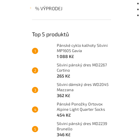
% VÝPRODEJ
Top 5 produktů
Pánské cyklo kalhoty Silvini
MP1605 Gavia
1 088 Kč
Silvini pánský dres MD2267
Cortino
265 Kč
Silvini dámský dres WD2045
Mazzana
362 Kč
Pánské Ponožky Ortovox
Alpine Light Quarter Socks
454 Kč
Silvini pánský dres MD2239
Brunello
346 Kč