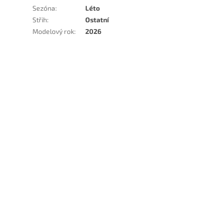
Sezóna
:
Léto
Střih
:
Ostatní
Modelový rok
:
2026