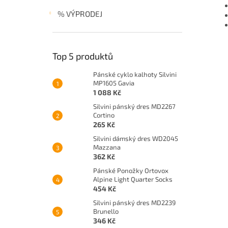
% VÝPRODEJ
Top 5 produktů
Pánské cyklo kalhoty Silvini
MP1605 Gavia
1 088 Kč
Silvini pánský dres MD2267
Cortino
265 Kč
Silvini dámský dres WD2045
Mazzana
362 Kč
Pánské Ponožky Ortovox
Alpine Light Quarter Socks
454 Kč
Silvini pánský dres MD2239
Brunello
346 Kč