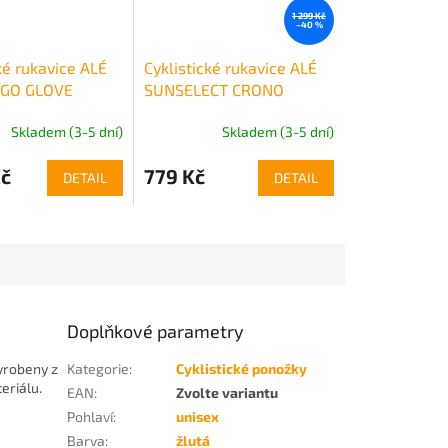
1 299 Kč
–40 %
ké rukavice ALÉ
Cyklistické rukavice ALÉ
GO GLOVE
SUNSELECT CRONO
GLOVE
Skladem (3-5 dní)
Skladem (3-5 dní)
Kč
779 Kč
DETAIL
DETAIL
Doplňkové parametry
yrobeny z
Kategorie
:
Cyklistické ponožky
eriálu.
EAN
:
Zvolte variantu
Pohlaví
:
unisex
Barva
:
žlutá