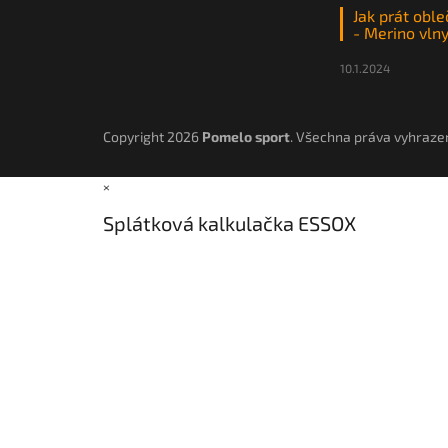
Jak prát oble
- Merino vln
10.1.2024
Copyright 2026
Pomelo sport
. Všechna práva vyhraze
×
Splátková kalkulačka ESSOX