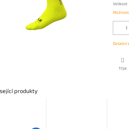
Velikost
Možnosti
Detailní
TISK
sející produkty