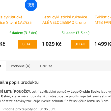
199 Kč
–34 %
é cyklistické
Letní cyklistické rukavice
Cyklistic
ice Silvini CA2425
ALÉ VELOCISSIMO Crono
MTB FAN
Skladem (3-5 dní)
Skladem (3-5 dní)
Kč
1 029 Kč
1 499 
DETAIL
DETAIL
s
Podobné (4)
Diskuze
ailní popis produktu
KÉ LETNÍ PONOŽKY.
Letní cyklistické ponožky
Logo Q-skin Socks
jsou v
y
Qskin
, která má antibakteriální vlastnosti a prodlužuje tak svěžest mat
í část ze síťoviny zaručuje rychlé schnutí. Snížená výška lemu na 8 cm.
Vhodné pro teploty od 18° do 30°C.