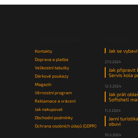
Z
á
p
a
t
Informace pro vás
Magazín
í
Jak se vybavi
Kontakty
Doprava a platba
27.5.2024
Velikostní tabulky
Jak připravit
Servis kola 
Dárkové poukazy
Magazín
12.3.2024
Věrnostní program
Jak prát oble
Softshell ma
Reklamace a vrácení
Jak nakupovat
11.3.2024
Obchodní podmínky
Jarní turistik
obuvi
Ochrana osobních údajů (GDPR)
10.3.2024