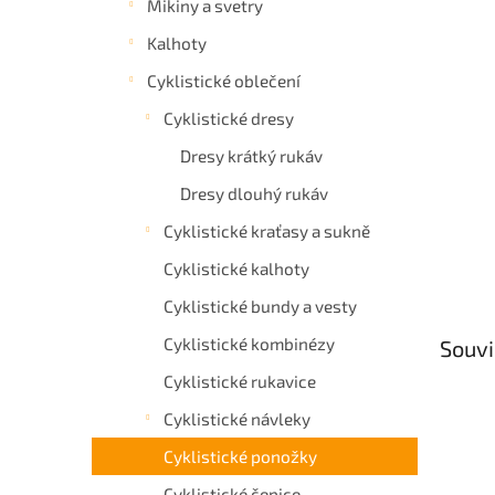
Mikiny a svetry
a
Kalhoty
n
e
Cyklistické oblečení
l
Cyklistické dresy
Dresy krátký rukáv
Dresy dlouhý rukáv
Cyklistické kraťasy a sukně
Cyklistické kalhoty
Cyklistické bundy a vesty
Cyklistické kombinézy
Souvi
Cyklistické rukavice
Cyklistické návleky
Cyklistické ponožky
Cyklistické čepice