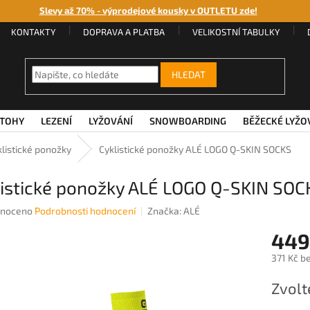
Slevy až 70% - výprodejové kousky v OUTLETU zde!
KONTAKTY
DOPRAVA A PLATBA
VELIKOSTNÍ TABULKY
HLEDAT
TOHY
LEZENÍ
LYŽOVÁNÍ
SNOWBOARDING
BĚŽECKÉ LYŽO
klistické ponožky
Cyklistické ponožky ALÉ LOGO Q-SKIN SOCKS
listické ponožky ALÉ LOGO Q-SKIN SOC
né
noceno
Podrobnosti hodnocení
Značka:
ALÉ
ení
449
u
371 Kč b
Měrná
Zvolt
cena:
ek.