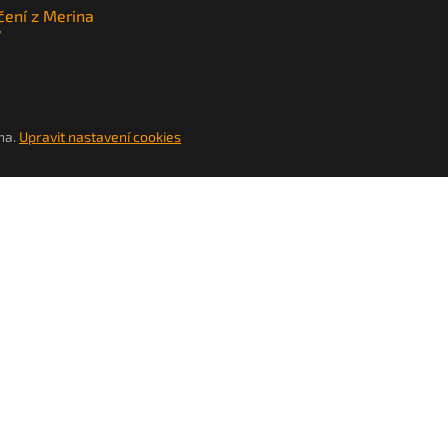
čení z Merina
y
na.
Upravit nastavení cookies