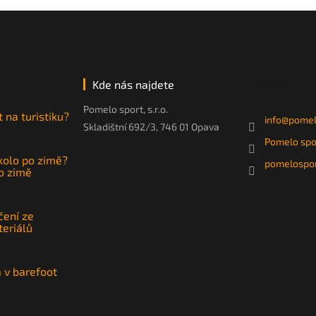
Kde nás najdete
Kontakt
Pomelo sport, s.r.o.
t na turistiku?
info
@
pomel
Skladištní 692/3, 746 01 Opava
Pomelo spo
 kolo po zimě?
pomelospor
po zimě
čení ze
teriálů
a v barefoot