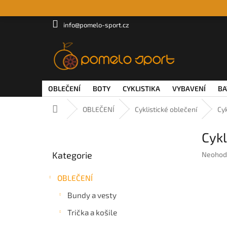
Přejít
na
obsah
info@pomelo-sport.cz
OBLEČENÍ
BOTY
CYKLISTIKA
VYBAVENÍ
BA
Domů
OBLEČENÍ
Cyklistické oblečení
Cy
P
Cyk
o
Přeskočit
s
Kategorie
Průměr
Neohod
kategorie
t
hodnoc
r
produkt
OBLEČENÍ
a
je
n
0,0
Bundy a vesty
z
n
5
Trička a košile
í
hvězdič
p