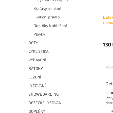
Kraťasy a sukně
Funkční prádlo
Dětsk
rukav
Doplňky k oblečení
Locri
Plavky
BOTY
130 
CYKLISTIKA
VYBAVENÍ
Popi
BATOHY
LEZENÍ
Det
LYŽOVÁNÍ
LEH
SNOWBOARDING
látk
BĚŽECKÉ LYŽOVÁNÍ
Horn
DOPLŇKY