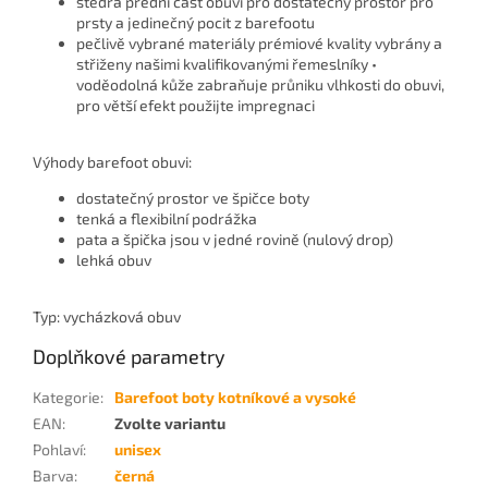
štedrá přední část obuvi pro dostatečný prostor pro
prsty a jedinečný pocit z barefootu
pečlivě vybrané materiály prémiové kvality vybrány a
střiženy našimi kvalifikovanými řemeslníky •
voděodolná kůže zabraňuje průniku vlhkosti do obuvi,
pro větší efekt použijte impregnaci
Výhody barefoot obuvi:
dostatečný prostor ve špičce boty
tenká a flexibilní podrážka
pata a špička jsou v jedné rovině (nulový drop)
lehká obuv
Typ: vycházková obuv
Doplňkové parametry
Kategorie
:
Barefoot boty kotníkové a vysoké
EAN
:
Zvolte variantu
Pohlaví
:
unisex
Barva
:
černá