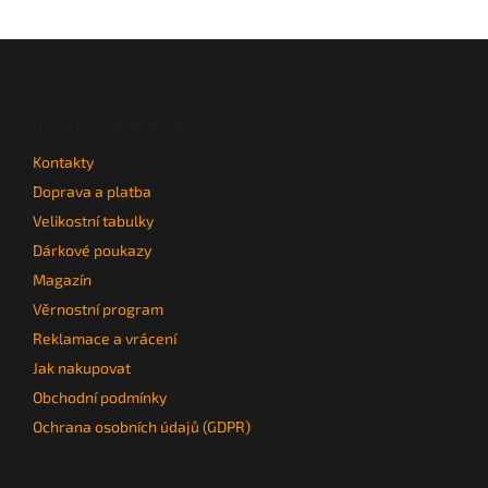
Z
á
p
a
Informace pro vás
t
Kontakty
í
Doprava a platba
Velikostní tabulky
Dárkové poukazy
Magazín
Věrnostní program
Reklamace a vrácení
Jak nakupovat
Obchodní podmínky
Ochrana osobních údajů (GDPR)