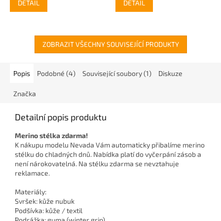
DETAIL
DETAIL
ZOBRAZIT VŠECHNY SOUVISEJÍCÍ PRODUKTY
Popis
Podobné (4)
Související soubory (1)
Diskuze
Značka
Detailní popis produktu
Merino stélka zdarma!
K nákupu modelu Nevada Vám automaticky přibalíme merino
stélku do chladných dnů. Nabídka platí do vyčerpání zásob a
není nárokovatelná. Na stélku zdarma se nevztahuje
reklamace.
Materiály:
Svršek: kůže nubuk
Podšívka: kůže / textil
Podrážka: guma (winter grip)