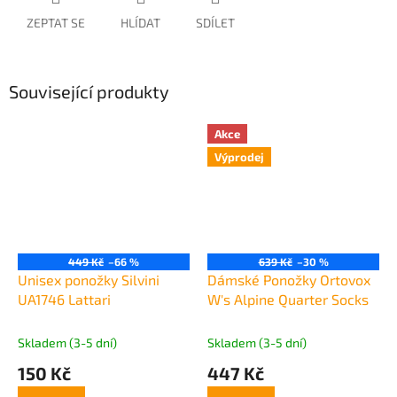
ZEPTAT SE
HLÍDAT
SDÍLET
Související produkty
Akce
Výprodej
449 Kč
–66 %
639 Kč
–30 %
Unisex ponožky Silvini
Dámské Ponožky Ortovox
UA1746 Lattari
W's Alpine Quarter Socks
Skladem (3-5 dní)
Skladem (3-5 dní)
150 Kč
447 Kč