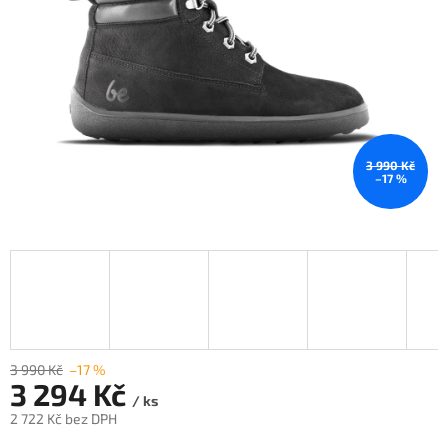
3 990 Kč
–17 %
3 990 Kč
–17 %
3 294 Kč
/ ks
2 722 Kč bez DPH
Měrná