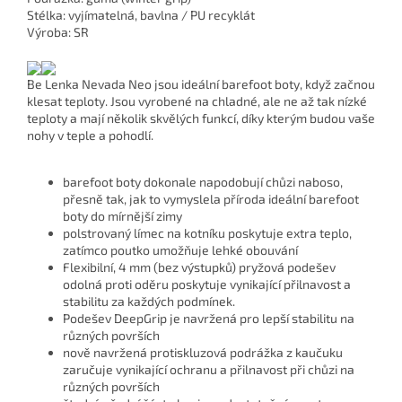
Stélka: vyjímatelná, bavlna / PU recyklát
Výroba: SR
Be Lenka Nevada Neo jsou ideální barefoot boty, když začnou
klesat teploty. Jsou vyrobené na chladné, ale ne až tak nízké
teploty a mají několik skvělých funkcí, díky kterým budou vaše
nohy v teple a pohodlí.
barefoot boty dokonale napodobují chůzi naboso,
přesně tak, jak to vymyslela příroda ideální barefoot
boty do mírnější zimy
polstrovaný límec na kotníku poskytuje extra teplo,
zatímco poutko umožňuje lehké obouvání
Flexibilní, 4 mm (bez výstupků) pryžová podešev
odolná proti oděru poskytuje vynikající přilnavost a
stabilitu za každých podmínek.
Podešev DeepGrip je navržená pro lepší stabilitu na
různých površích
nově navržená protiskluzová podrážka z kaučuku
zaručuje vynikající ochranu a přilnavost při chůzi na
různých površích