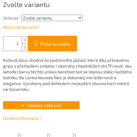
Zvolte variantu
cena:
Velikost
Možnosti doručení
Přidat do košíku
Kožená obuv vhodná do podzimního počasí, která díky přilnavému
gripu s přehledem zvládne i nástrahy chladnějších dní.Tři nové, oku
lahodící barvy těchto unisex barefoot bot se stanou stálicí každého
botníku. Be Lenka Nevada Neo je dokonalý mix ležérnosti a
elegance. Vyrobeny pod dohledem nejlepších obuvnických mistrů
na Slovensku.
Tabulky velikostí
Detailní informace