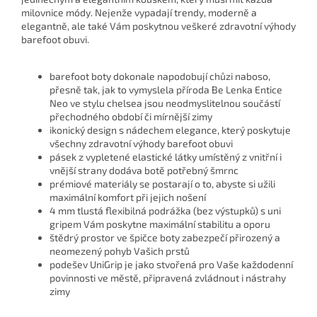
milovnice módy. Nejenže vypadají trendy, moderně a
elegantně, ale také Vám poskytnou veškeré zdravotní výhody
barefoot obuvi.
barefoot boty dokonale napodobují chůzi naboso,
přesně tak, jak to vymyslela příroda Be Lenka Entice
Neo ve stylu chelsea jsou neodmyslitelnou součástí
přechodného období či mírnější zimy
ikonický design s nádechem elegance, který poskytuje
všechny zdravotní výhody barefoot obuvi
pásek z vypletené elastické látky umístěný z vnitřní i
vnější strany dodáva botě potřebný šmrnc
prémiové materiály se postarají o to, abyste si užili
maximální komfort při jejich nošení
4 mm tlustá flexibilná podrážka (bez výstupků) s uni
gripem Vám poskytne maximální stabilitu a oporu
štědrý prostor ve špičce boty zabezpečí přirozený a
neomezený pohyb Vašich prstů
podešev UniGrip je jako stvořená pro Vaše každodenní
povinnosti ve městě, připravená zvládnout i nástrahy
zimy