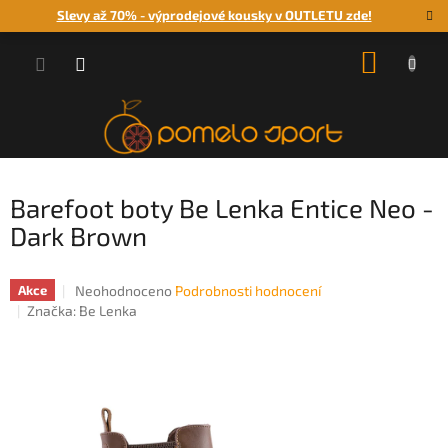
Přejít
Slevy až 70% - výprodejové kousky v OUTLETU zde!
na
obsah
NÁKUP
KOŠÍK
Barefoot boty Be Lenka Entice Neo -
Dark Brown
Průměrné
Neohodnoceno
Podrobnosti hodnocení
Akce
hodnocení
Značka:
Be Lenka
produktu
je
0,0
z
5
hvězdiček.