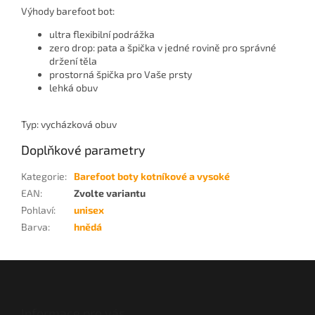
Výhody barefoot bot:
ultra flexibilní podrážka
zero drop: pata a špička v jedné rovině pro správné
držení těla
prostorná špička pro Vaše prsty
lehká obuv
Typ: vycházková obuv
Doplňkové parametry
Kategorie
:
Barefoot boty kotníkové a vysoké
EAN
:
Zvolte variantu
Pohlaví
:
unisex
Barva
:
hnědá
Z
á
p
a
Informace pro vás