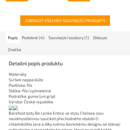
ZOBRAZIT VŠECHNY SOUVISEJÍCÍ PRODUKTY
Popis
Podobné (4)
Související soubory (1)
Diskuze
Značka
Detailní popis produktu
Materiály
Svršek nappa kůže
Podšívka: flís
Stélka: flís/vyjímatelná
Podrážka: guma (uni grip)
Výroba: Česká republika
Barefoot boty Be Lenka Entice ve stylu Chelsea jsou
neodmyslitelnou součástí přechodného období či
chladnějšího jara a díky svému ikonickému designu se stávají
jedinečným a elegantním kouskem, který musí mít každá