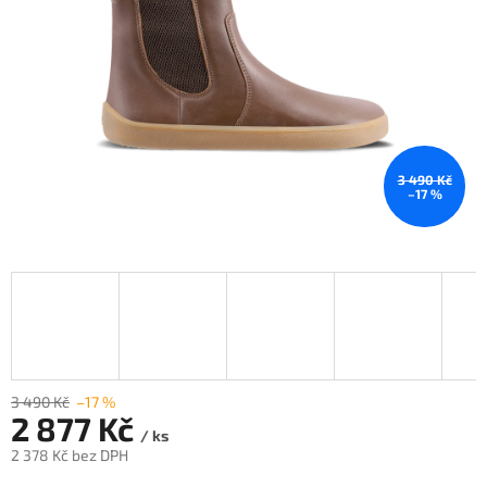
3 490 Kč
–17 %
3 490 Kč
–17 %
2 877 Kč
/ ks
2 378 Kč bez DPH
Měrná