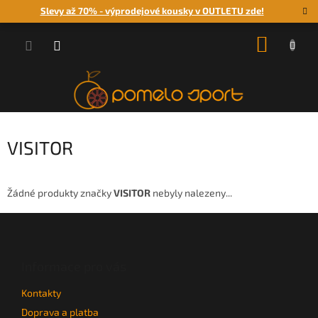
Přejít
Slevy až 70% - výprodejové kousky v OUTLETU zde!
na
obsah
NÁKUP
KOŠÍK
VISITOR
Žádné produkty značky
VISITOR
nebyly nalezeny...
Z
á
p
a
Informace pro vás
t
Kontakty
í
Doprava a platba