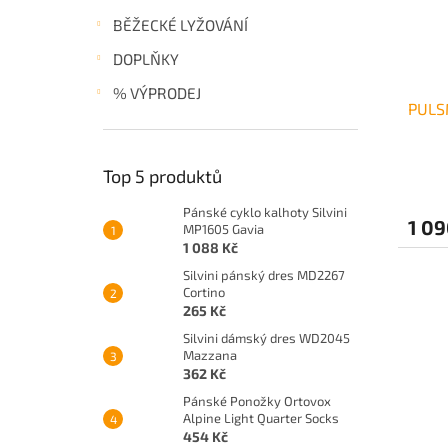
BĚŽECKÉ LYŽOVÁNÍ
DOPLŇKY
% VÝPRODEJ
PULS
Top 5 produktů
Pánské cyklo kalhoty Silvini
1 09
MP1605 Gavia
1 088 Kč
Silvini pánský dres MD2267
Cortino
265 Kč
Silvini dámský dres WD2045
Mazzana
362 Kč
Pánské Ponožky Ortovox
Alpine Light Quarter Socks
454 Kč