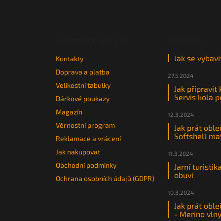
á
p
a
t
Informace pro vás
Magazín
í
Jak se vybavi
Kontakty
Doprava a platba
27.5.2024
Velikostní tabulky
Jak připravit
Servis kola 
Dárkové poukazy
Magazín
12.3.2024
Věrnostní program
Jak prát oble
Softshell ma
Reklamace a vrácení
Jak nakupovat
11.3.2024
Obchodní podmínky
Jarní turistik
obuvi
Ochrana osobních údajů (GDPR)
10.3.2024
Jak prát oble
- Merino vln