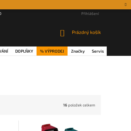
DÁRKOVÉ POUKAZY
MAGAZÍN
VĚRNOSTNÍ PROGRAM
Přihlášení
REKL
NÁKUPNÍ
Prázdný košík
KOŠÍK
VÁNÍ
DOPLŇKY
% VÝPRODEJ
Značky
Servis
Magazín
16
položek celkem