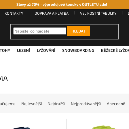
Slevy až 70% - výprodejové kousky v OUTLETU zde!
KONTAKTY
DOPRAVA A PLATBA
VELIKOSTNÍ TABULKY
HLEDAT
TOHY
LEZENÍ
LYŽOVÁNÍ
SNOWBOARDING
BĚŽECKÉ LYŽO
MA
učujeme
Nejlevnější
Nejdražší
Nejprodávanější
Abecedně