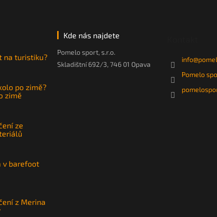
á
d
a
c
Kde nás najdete
í
Kontakt
p
Pomelo sport, s.r.o.
r
t na turistiku?
info
@
pomel
Skladištní 692/3, 746 01 Opava
v
k
Pomelo spo
y
 kolo po zimě?
pomelospor
v
po zimě
ý
p
i
čení ze
s
teriálů
u
a v barefoot
čení z Merina
y