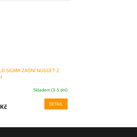
LO SIGMA ZADNÍ NUGGET 2
H
Skladem (3-5 dní)
DETAIL
 Kč
O
v
l