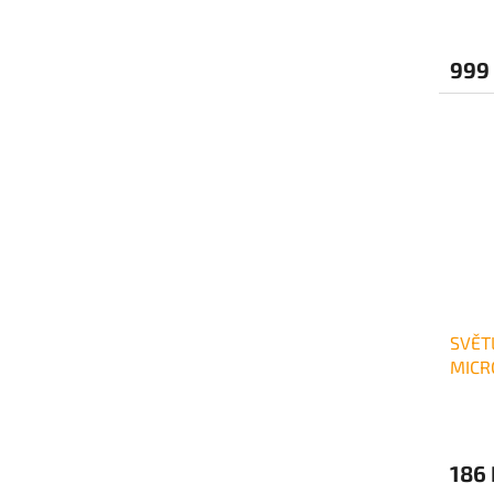
999
SVĚT
MICR
186 