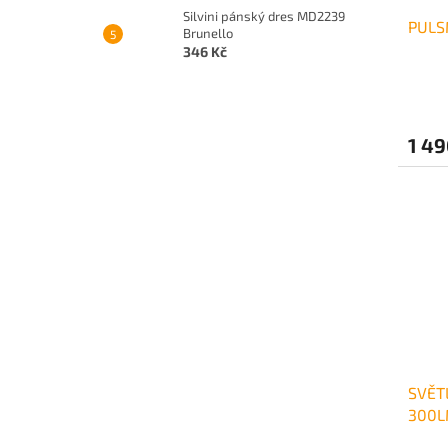
Silvini pánský dres MD2239
PULS
Brunello
346 Kč
1 49
SVĚT
300