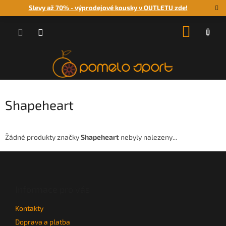
Přejít
Slevy až 70% - výprodejové kousky v OUTLETU zde!
na
obsah
NÁKUP
KOŠÍK
Shapeheart
Žádné produkty značky
Shapeheart
nebyly nalezeny...
Z
á
p
a
Informace pro vás
t
Kontakty
í
Doprava a platba