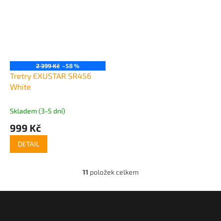
2 399 Kč
–58 %
Tretry EXUSTAR SR456
White
Skladem (3-5 dní)
999 Kč
DETAIL
11
položek celkem
O
v
l
Z
á
á
d
p