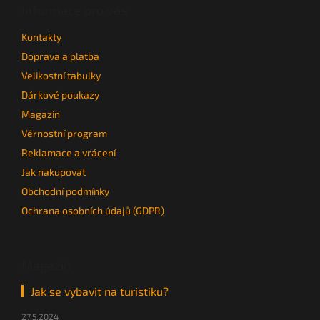
a
a
Informace pro vás
c
t
í
Kontakty
í
p
r
Doprava a platba
v
Velikostní tabulky
k
Dárkové poukazy
y
v
Magazín
ý
Věrnostní program
p
i
Reklamace a vrácení
s
Jak nakupovat
u
Obchodní podmínky
Ochrana osobních údajů (GDPR)
Magazín
Jak se vybavit na turistiku?
27.5.2024