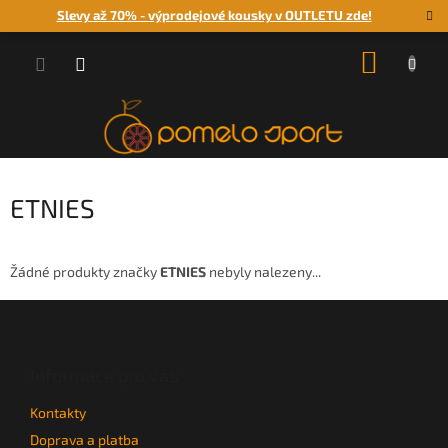
Přejít
Slevy až 70% - výprodejové kousky v OUTLETU zde!
na
obsah
NÁKUP
KOŠÍK
ETNIES
Žádné produkty značky
ETNIES
nebyly nalezeny...
Z
á
p
a
Informace pro vás
t
Kontakty
í
Doprava a platba